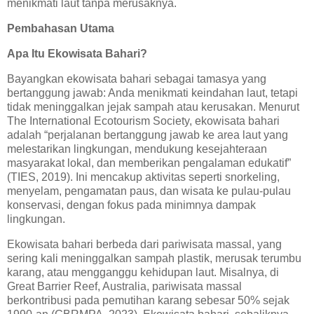
menikmati laut tanpa merusaknya.
Pembahasan Utama
Apa Itu Ekowisata Bahari?
Bayangkan ekowisata bahari sebagai tamasya yang
bertanggung jawab: Anda menikmati keindahan laut, tetapi
tidak meninggalkan jejak sampah atau kerusakan. Menurut
The International Ecotourism Society, ekowisata bahari
adalah “perjalanan bertanggung jawab ke area laut yang
melestarikan lingkungan, mendukung kesejahteraan
masyarakat lokal, dan memberikan pengalaman edukatif”
(TIES, 2019). Ini mencakup aktivitas seperti snorkeling,
menyelam, pengamatan paus, dan wisata ke pulau-pulau
konservasi, dengan fokus pada minimnya dampak
lingkungan.
Ekowisata bahari berbeda dari pariwisata massal, yang
sering kali meninggalkan sampah plastik, merusak terumbu
karang, atau mengganggu kehidupan laut. Misalnya, di
Great Barrier Reef, Australia, pariwisata massal
berkontribusi pada pemutihan karang sebesar 50% sejak