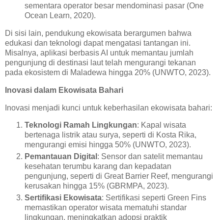
sementara operator besar mendominasi pasar (One
Ocean Learn, 2020).
Di sisi lain, pendukung ekowisata berargumen bahwa
edukasi dan teknologi dapat mengatasi tantangan ini.
Misalnya, aplikasi berbasis AI untuk memantau jumlah
pengunjung di destinasi laut telah mengurangi tekanan
pada ekosistem di Maladewa hingga 20% (UNWTO, 2023).
Inovasi dalam Ekowisata Bahari
Inovasi menjadi kunci untuk keberhasilan ekowisata bahari:
Teknologi Ramah Lingkungan
: Kapal wisata
bertenaga listrik atau surya, seperti di Kosta Rika,
mengurangi emisi hingga 50% (UNWTO, 2023).
Pemantauan Digital
: Sensor dan satelit memantau
kesehatan terumbu karang dan kepadatan
pengunjung, seperti di Great Barrier Reef, mengurangi
kerusakan hingga 15% (GBRMPA, 2023).
Sertifikasi Ekowisata
: Sertifikasi seperti Green Fins
memastikan operator wisata mematuhi standar
lingkungan, meningkatkan adopsi praktik