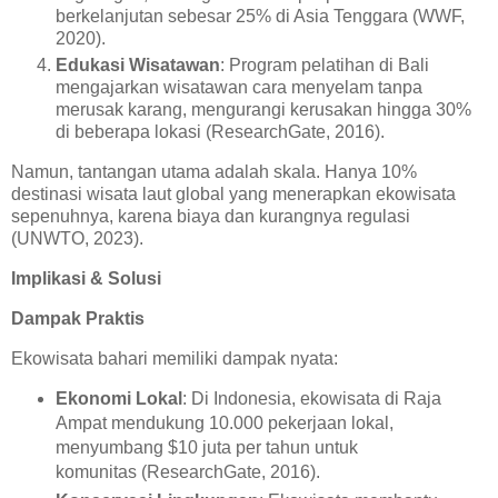
berkelanjutan sebesar 25% di Asia Tenggara (WWF,
2020).
Edukasi Wisatawan
: Program pelatihan di Bali
mengajarkan wisatawan cara menyelam tanpa
merusak karang, mengurangi kerusakan hingga 30%
di beberapa lokasi (ResearchGate, 2016).
Namun, tantangan utama adalah skala. Hanya 10%
destinasi wisata laut global yang menerapkan ekowisata
sepenuhnya, karena biaya dan kurangnya regulasi
(UNWTO, 2023).
Implikasi & Solusi
Dampak Praktis
Ekowisata bahari memiliki dampak nyata:
Ekonomi Lokal
: Di Indonesia, ekowisata di Raja
Ampat mendukung 10.000 pekerjaan lokal,
menyumbang $10 juta per tahun untuk
komunitas (ResearchGate, 2016).