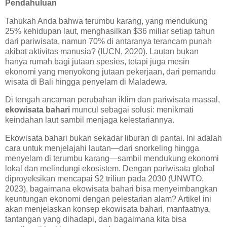
Pendahuluan
Tahukah Anda bahwa terumbu karang, yang mendukung
25% kehidupan laut, menghasilkan $36 miliar setiap tahun
dari pariwisata, namun 70% di antaranya terancam punah
akibat aktivitas manusia? (IUCN, 2020). Lautan bukan
hanya rumah bagi jutaan spesies, tetapi juga mesin
ekonomi yang menyokong jutaan pekerjaan, dari pemandu
wisata di Bali hingga penyelam di Maladewa.
Di tengah ancaman perubahan iklim dan pariwisata massal,
ekowisata bahari
muncul sebagai solusi: menikmati
keindahan laut sambil menjaga kelestariannya.
Ekowisata bahari bukan sekadar liburan di pantai. Ini adalah
cara untuk menjelajahi lautan—dari snorkeling hingga
menyelam di terumbu karang—sambil mendukung ekonomi
lokal dan melindungi ekosistem. Dengan pariwisata global
diproyeksikan mencapai $2 triliun pada 2030 (UNWTO,
2023), bagaimana ekowisata bahari bisa menyeimbangkan
keuntungan ekonomi dengan pelestarian alam? Artikel ini
akan menjelaskan konsep ekowisata bahari, manfaatnya,
tantangan yang dihadapi, dan bagaimana kita bisa