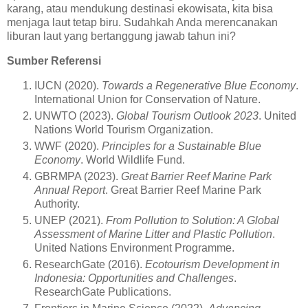
karang, atau mendukung destinasi ekowisata, kita bisa
menjaga laut tetap biru. Sudahkah Anda merencanakan
liburan laut yang bertanggung jawab tahun ini?
Sumber Referensi
IUCN (2020).
Towards a Regenerative Blue Economy
.
International Union for Conservation of Nature.
UNWTO (2023).
Global Tourism Outlook 2023
. United
Nations World Tourism Organization.
WWF (2020).
Principles for a Sustainable Blue
Economy
. World Wildlife Fund.
GBRMPA (2023).
Great Barrier Reef Marine Park
Annual Report
. Great Barrier Reef Marine Park
Authority.
UNEP (2021).
From Pollution to Solution: A Global
Assessment of Marine Litter and Plastic Pollution
.
United Nations Environment Programme.
ResearchGate (2016).
Ecotourism Development in
Indonesia: Opportunities and Challenges
.
ResearchGate Publications.