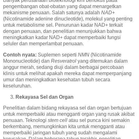
Banyak perusahaan bioteknologi kini berfokus pada
pengembangan obat-obatan yang dapat menargetkan
mekanisme penuaan. Salah satunya adalah
NAD+
(Nicotinamide adenine dinucleotide), molekul yang penting
untuk metabolisme sel. Penurunan kadar NAD+ terkait
dengan penuaan, dan penelitian menunjukkan bahwa
meningkatkan kadar NAD+ dapat memperbaiki fungsi
seluler dan memperlambat penuaan.
Contoh nyata:
Suplemen seperti
NMN
(Nicotinamide
Mononucleotide) dan
Resveratrol
yang ditemukan dalam
anggur merah, sedang diuji dalam berbagai percobaan
klinis untuk melihat apakah mereka dapat memperpanjang
umur dan meningkatkan kesehatan tubuh secara
keseluruhan.
Rekayasa Sel dan Organ
Penelitian dalam bidang rekayasa sel dan organ bertujuan
untuk memperbaiki atau mengganti organ yang rusak akibat
penuaan. Teknologi
stem cell
atau sel punca kini semakin
berkembang, memungkinkan kita untuk mengganti atau
memperbaiki jaringan tubuh yang sudah mengalami
kerusakan. Dalam beberapa tahun terakhir, penelitian