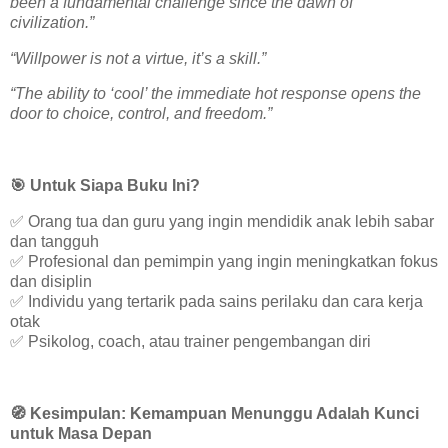
been a fundamental challenge since the dawn of
civilization.”
“Willpower is not a virtue, it’s a skill.”
“The ability to ‘cool’ the immediate hot response opens the
door to choice, control, and freedom.”
🎯
Untuk Siapa Buku Ini?
✅
Orang tua dan guru yang ingin mendidik anak lebih sabar
dan tangguh
✅
Profesional dan pemimpin yang ingin meningkatkan fokus
dan disiplin
✅
Individu yang tertarik pada sains perilaku dan cara kerja
otak
✅
Psikolog, coach, atau trainer pengembangan diri
🧭
Kesimpulan: Kemampuan Menunggu Adalah Kunci
untuk Masa Depan