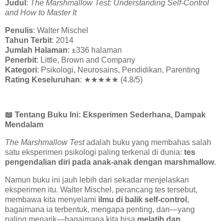
Judul
:
The Marshmallow Test: Understanding Self-Control
and How to Master It
Penulis
: Walter Mischel
Tahun Terbit
: 2014
Jumlah Halaman
: ±336 halaman
Penerbit
: Little, Brown and Company
Kategori
: Psikologi, Neurosains, Pendidikan, Parenting
Rating Keseluruhan
:
★★★★★
(4.8/5)
📖
Tentang Buku Ini: Eksperimen Sederhana, Dampak
Mendalam
The Marshmallow Test
adalah buku yang membahas salah
satu eksperimen psikologi paling terkenal di dunia:
tes
pengendalian diri pada anak-anak dengan marshmallow
.
Namun buku ini jauh lebih dari sekadar menjelaskan
eksperimen itu. Walter Mischel, perancang tes tersebut,
membawa kita menyelami
ilmu di balik self-control
,
bagaimana ia terbentuk, mengapa penting, dan—yang
paling menarik—bagaimana kita bisa
melatih dan