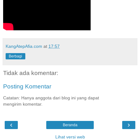
KangAtepAfia.com
at
17:57
Berbagi
Tidak ada komentar:
Posting Komentar
Catatan: Hanya anggota dari blog ini yang dapat
mengirim komentar.
‹
›
Beranda
Lihat versi web