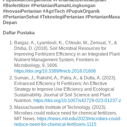
#Biofertilizer #PertanianRamahLingkungan
#InovasiPertanian #AgriTech #PupukOrganik
#PertanianSehat #TeknologiPertanian #PertanianMasa
Depan
Daftar Pustaka
Bargaz, A., Lyamlouli, K., Chtouki, M., Zeroual, Y., &
Dhiba, D. (2018). Soil Microbial Resources for
Improving Fertilizers Efficiency in an Integrated Plant
Nutrient Management System. Frontiers in
Microbiology, 9, 1606.
https://doi.org/10.3389/fmicb.2018.01606
Suman, J., Rakshit, A., Patra, A., & Dutta, A. (2023).
Enhanced Efficiency N Fertilizers: An Effective
Strategy to Improve Use Efficiency and Ecological
Sustainability. Journal of Soil Science and Plant
Nutrition.
https://doi.org/10.1007/s42729-023-01237-z
Massachusetts Institute of Technology. (2023).
Microbes could reduce need for chemical fertilizers.
MIT News.
https://news.mit.edu/2023/microbes-could-
reduce-need-for-chemical-fertilizers-1115