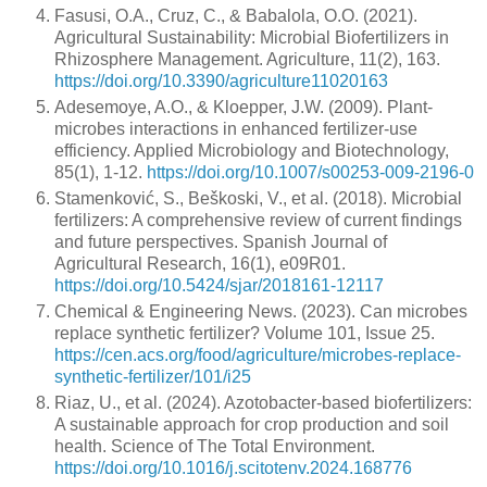
Fasusi, O.A., Cruz, C., & Babalola, O.O. (2021).
Agricultural Sustainability: Microbial Biofertilizers in
Rhizosphere Management. Agriculture, 11(2), 163.
https://doi.org/10.3390/agriculture11020163
Adesemoye, A.O., & Kloepper, J.W. (2009). Plant-
microbes interactions in enhanced fertilizer-use
efficiency. Applied Microbiology and Biotechnology,
85(1), 1-12.
https://doi.org/10.1007/s00253-009-2196-0
Stamenković, S., Beškoski, V., et al. (2018). Microbial
fertilizers: A comprehensive review of current findings
and future perspectives. Spanish Journal of
Agricultural Research, 16(1), e09R01.
https://doi.org/10.5424/sjar/2018161-12117
Chemical & Engineering News. (2023). Can microbes
replace synthetic fertilizer? Volume 101, Issue 25.
https://cen.acs.org/food/agriculture/microbes-replace-
synthetic-fertilizer/101/i25
Riaz, U., et al. (2024). Azotobacter-based biofertilizers:
A sustainable approach for crop production and soil
health. Science of The Total Environment.
https://doi.org/10.1016/j.scitotenv.2024.168776