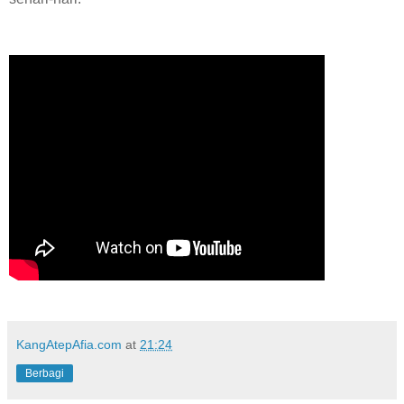
KangAtepAfia.com
at
21:24
Berbagi