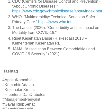
CDC (Centers for Disease Control and Prevention).
“About Chronic Diseases.”
https://www.cdc.gov/chronicdisease/about/index.htm
WHO. “Multimorbidity: Technical Series on Safer
Primary Care.”
https://www.who.int
The Lancet. (2020). "Comorbidity and its Impact on
Mortality from COVID-19."
Riset Kesehatan Dasar (Riskesdas) 2018 –
Kementerian Kesehatan RI.
JAMA. “Association Between Comorbidities and
COVID-19 Severity.” (2021)
Hashtag
#ApaItuKomorbid
#KomorbidAdalah
#KesehatanKronis
#HipertensiDanDiabetes
#ManajemenPenyakit
#GayaHidupSehat