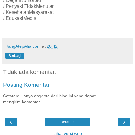
#CegahKomorbid
#PenyakitTidakMenular
#KesehatanMasyarakat
#EdukasiMedis
KangAtepAfia.com
at
20:42
Berbagi
Tidak ada komentar:
Posting Komentar
Catatan: Hanya anggota dari blog ini yang dapat
mengirim komentar.
‹
›
Beranda
Lihat versi web