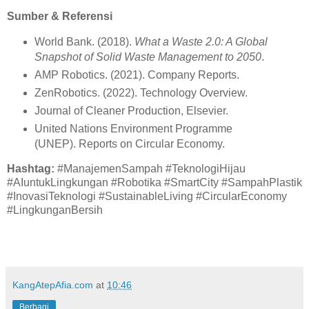
Sumber & Referensi
World Bank. (2018).
What a Waste 2.0: A Global
Snapshot of Solid Waste Management to 2050
.
AMP Robotics. (2021). Company Reports.
ZenRobotics. (2022). Technology Overview.
Journal of Cleaner Production, Elsevier.
United Nations Environment Programme
(UNEP). Reports on Circular Economy.
Hashtag:
#ManajemenSampah #TeknologiHijau
#AIuntukLingkungan #Robotika #SmartCity #SampahPlastik
#InovasiTeknologi #SustainableLiving #CircularEconomy
#LingkunganBersih
KangAtepAfia.com
at
10:46
Berbagi