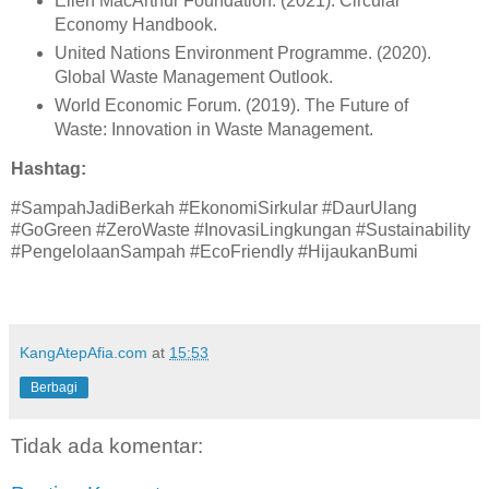
Ellen MacArthur Foundation. (2021). Circular
Economy Handbook.
United Nations Environment Programme. (2020).
Global Waste Management Outlook.
World Economic Forum. (2019). The Future of
Waste: Innovation in Waste Management.
Hashtag:
#SampahJadiBerkah #EkonomiSirkular #DaurUlang
#GoGreen #ZeroWaste #InovasiLingkungan #Sustainability
#PengelolaanSampah #EcoFriendly #HijaukanBumi
KangAtepAfia.com
at
15:53
Berbagi
Tidak ada komentar: