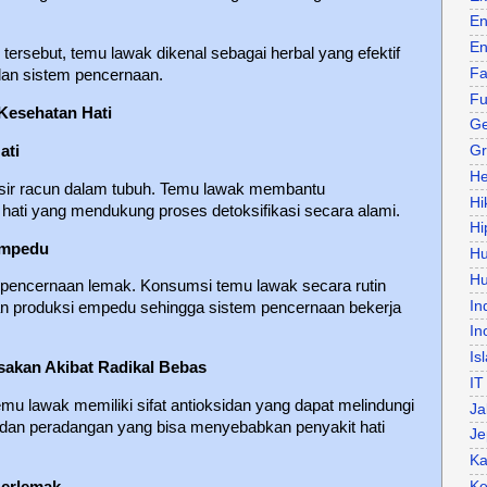
En
En
rsebut, temu lawak dikenal sebagai herbal yang efektif
Fa
dan sistem pencernaan.
Fu
Kesehatan Hati
Ge
ati
Gr
He
isir racun dalam tubuh. Temu lawak membantu
Hi
hati yang mendukung proses detoksifikasi secara alami.
Hi
Empedu
H
Hu
 pencernaan lemak. Konsumsi temu lawak secara rutin
In
 produksi empedu sehingga sistem pencernaan bekerja
In
Is
usakan Akibat Radikal Bebas
IT
u lawak memiliki sifat antioksidan yang dapat melindungi
Ja
tif dan peradangan yang bisa menyebabkan penyakit hati
Je
Ka
Ke
Berlemak