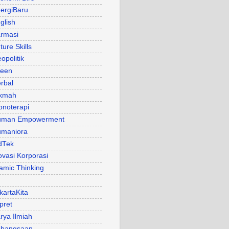
ergiBaru
glish
rmasi
ture Skills
opolitik
een
rbal
kmah
pnoterapi
uman Empowerment
maniora
dTek
ovasi Korporasi
lamic Thinking
kartaKita
pret
rya Ilmiah
bangsaan