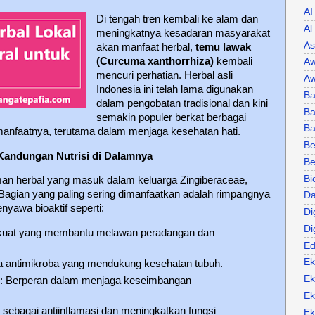
AI
Di tengah tren kembali ke alam dan
Al
meningkatnya kesadaran masyarakat
As
akan manfaat herbal,
temu lawak
(Curcuma xanthorrhiza)
kembali
Aw
mencuri perhatian.
Herbal asli
Aw
Indonesia ini telah lama digunakan
Ba
dalam pengobatan tradisional dan kini
Ba
semakin populer berkat berbagai
B
anfaatnya, terutama dalam menjaga kesehatan hati.
Be
andungan Nutrisi di Dalamnya
Be
Bi
n herbal yang masuk dalam keluarga Zingiberaceae,
 Bagian yang paling sering dimanfaatkan adalah rimpangnya
Da
yawa bioaktif seperti:
Di
Di
n kuat yang membantu melawan peradangan dan
Ed
Ek
 antimikroba yang mendukung kesehatan tubuh.
Ek
d
: Berperan dalam menjaga keseimbangan
Ek
i sebagai antiinflamasi dan meningkatkan fungsi
Ek