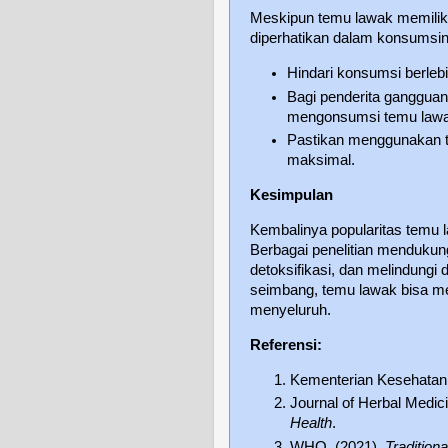
Meskipun temu lawak memiliki
diperhatikan dalam konsumsin
Hindari konsumsi berleb
Bagi penderita ganggua
mengonsumsi temu lawa
Pastikan menggunakan te
maksimal.
Kesimpulan
Kembalinya popularitas temu l
Berbagai penelitian menduku
detoksifikasi, dan melindungi
seimbang, temu lawak bisa me
menyeluruh.
Referensi:
Kementerian Kesehatan 
Journal of Herbal Medic
Health
.
WHO. (2021).
Tradition