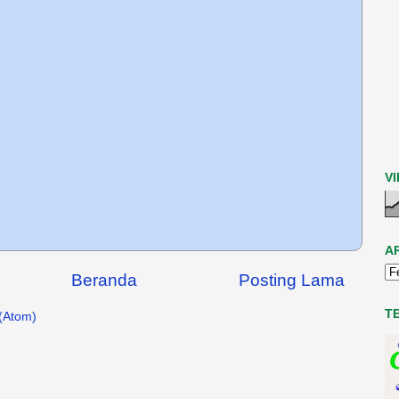
V
A
Beranda
Posting Lama
T
(Atom)