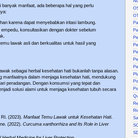
Nu
 banyak manfaat, ada beberapa hal yang perlu
O
ya:
O
ihan karena dapat menyebabkan iritasi lambung.
P
n empedu, konsultasikan dengan dokter sebelum
Pa
k.
Pe
mu lawak asli dan berkualitas untuk hasil yang
Pe
Pe
Pe
Pe
awak sebagai herbal kesehatan hati bukanlah tanpa alasan.
Pl
ng manfaatnya dalam menjaga kesehatan hati, mendukung
P
 dari peradangan. Dengan konsumsi yang tepat dan
Ps
njadi solusi alami untuk menjaga kesehatan tubuh secara
Qu
Re
Ri
RI. (2023).
Manfaat Temu Lawak untuk Kesehatan Hati
.
Sa
ine. (2022).
Curcuma xanthorrhiza and Its Role in Liver
S
S
al Herbal Medicine for Liver Protection
.