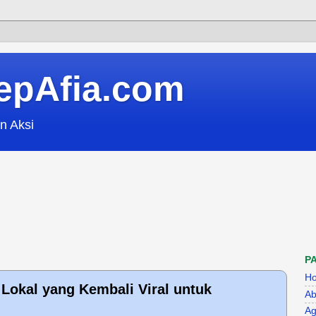
epAfia.com
n Aksi
P
H
Lokal yang Kembali Viral untuk
Ab
Ag