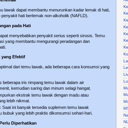
Ke
u lawak dapat membantu menurunkan kadar lemak di hati,
Ke
 penyakit hati berlemak non-alkoholik (NAFLD).
Ke
angan pada Hati
Ke
Ke
apat menyebabkan penyakit serius seperti sirosis. Temu
Ke
lamasi yang membantu mengurangi peradangan dan
ati.
Ke
Ko
yang Efektif
La
ptimal dari temu lawak, ada beberapa cara konsumsi yang
Le
Li
Lu
s beberapa iris rimpang temu lawak dalam air
Ma
enit, kemudian saring dan minum selagi hangat.
Ma
mpurkan ekstrak temu lawak dengan madu atau
ng lebih nikmat.
Mi
k
: Saat ini banyak tersedia suplemen temu lawak
M
 bubuk yang lebih praktis dikonsumsi sehari-hari.
Na
N
Perlu Diperhatikan