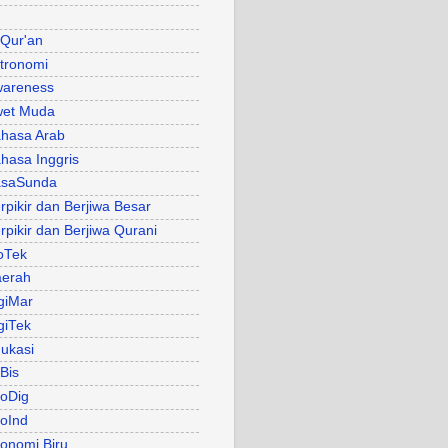
 Qur'an
tronomi
areness
et Muda
hasa Arab
hasa Inggris
asaSunda
rpikir dan Berjiwa Besar
rpikir dan Berjiwa Qurani
oTek
erah
giMar
giTek
ukasi
Bis
oDig
oInd
onomi Biru