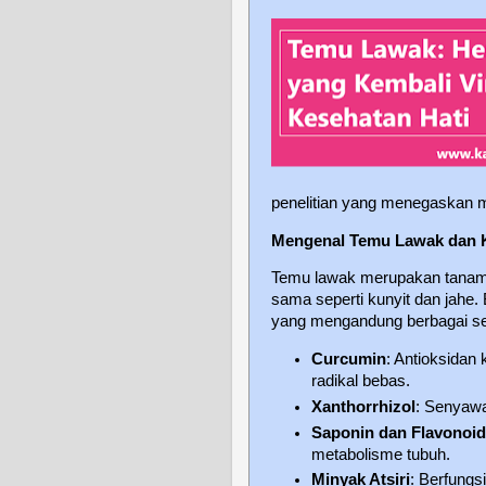
penelitian yang menegaskan m
Mengenal Temu Lawak dan K
Temu lawak merupakan tanama
sama seperti kunyit dan jahe.
yang mengandung berbagai sen
Curcumin
: Antioksida
radikal bebas.
Xanthorrhizol
: Senyawa
Saponin dan Flavonoi
metabolisme tubuh.
Minyak Atsiri
: Berfungs