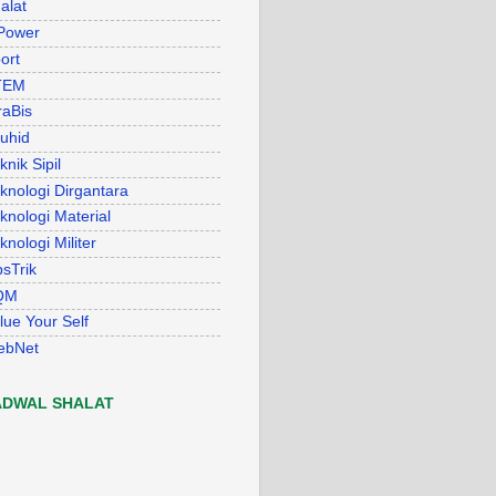
alat
Power
ort
TEM
raBis
uhid
knik Sipil
knologi Dirgantara
knologi Material
knologi Militer
psTrik
QM
lue Your Self
ebNet
ADWAL SHALAT