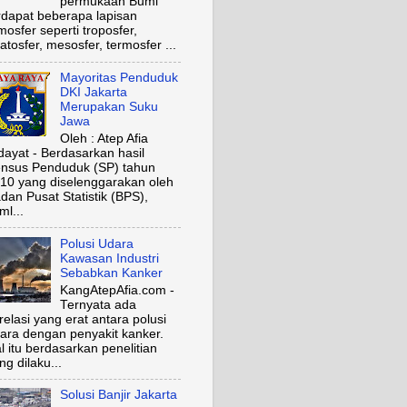
permukaan Bumi
rdapat beberapa lapisan
mosfer seperti troposfer,
ratosfer, mesosfer, termosfer ...
Mayoritas Penduduk
DKI Jakarta
Merupakan Suku
Jawa
Oleh : Atep Afia
dayat - Berdasarkan hasil
nsus Penduduk (SP) tahun
10 yang diselenggarakan oleh
dan Pusat Statistik (BPS),
ml...
Polusi Udara
Kawasan Industri
Sebabkan Kanker
KangAtepAfia.com -
Ternyata ada
relasi yang erat antara polusi
ara dengan penyakit kanker.
l itu berdasarkan penelitian
ng dilaku...
Solusi Banjir Jakarta