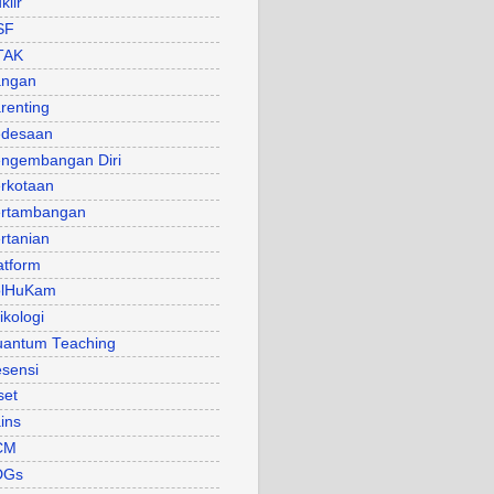
klir
SF
TAK
angan
renting
desaan
ngembangan Diri
rkotaan
rtambangan
rtanian
atform
olHuKam
ikologi
antum Teaching
sensi
set
ins
CM
DGs