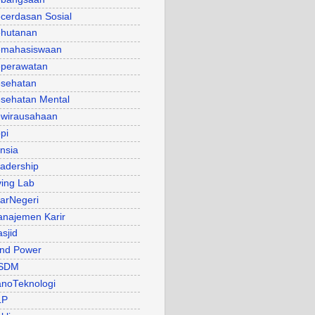
cerdasan Sosial
hutanan
mahasiswaan
perawatan
sehatan
sehatan Mental
wirausahaan
pi
nsia
adership
ving Lab
arNegeri
najemen Karir
sjid
nd Power
SDM
noTeknologi
LP