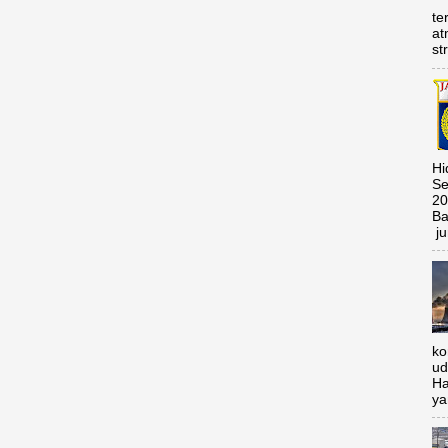
te
at
st
Hi
Se
20
Ba
ju
ko
ud
Ha
ya