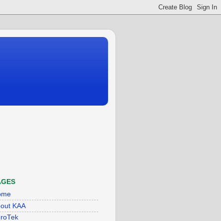
AGES
ome
out KAA
roTek