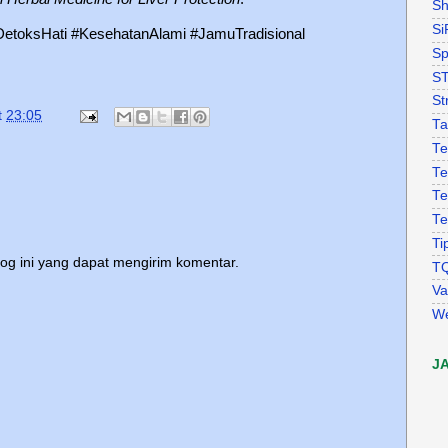
Sh
Si
etoksHati #KesehatanAlami #JamuTradisional
Sp
S
St
t
23:05
Ta
Te
Te
Te
Te
Ti
log ini yang dapat mengirim komentar.
T
Va
W
J