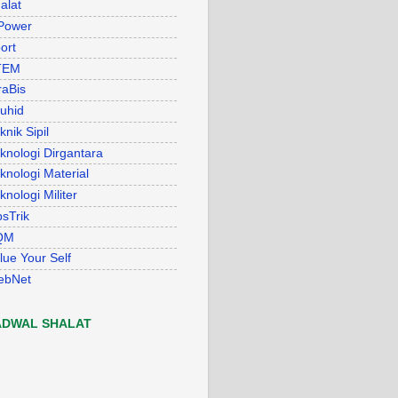
alat
Power
ort
TEM
raBis
uhid
knik Sipil
knologi Dirgantara
knologi Material
knologi Militer
psTrik
QM
lue Your Self
ebNet
ADWAL SHALAT