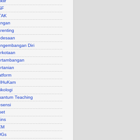
klir
SF
TAK
angan
renting
desaan
ngembangan Diri
rkotaan
rtambangan
rtanian
atform
olHuKam
ikologi
antum Teaching
sensi
set
ins
CM
DGs