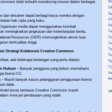
Sh
Commons telah terbukti mendorong inovasi dalam berbagai
Si
Sp
an dan desainer dapat berbagi karya mereka dengan
S
mbatan hak cipta yang kaku.
St
 Organisasi media dapat menggunakan kembali
Ta
tuk meningkatkan jangkauan dan keberlanjutan berita.
Te
ational Resources (OER) memungkinkan akses luas
aran berkualitas tinggi.
Te
Te
si Strategi Kolaborasi Creative Commons
Te
aat, ada beberapa tantangan yang perlu diatasi:
Ti
T
an Hukum
– Banyak pengguna yang belum memahami
Va
ai lisensi CC.
W
a
– Masih banyak kasus pelanggaran penggunaan lisensi
un tidak.
Model bisnis berbasis Creative Commons masih
J
alam mencari pendanaan yang stabil.