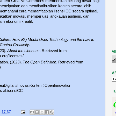
kosistem Creative Commons memberikan peluang besar bagi
 menciptakan dan mendistribusikan konten secara lebih
an memahami cara memanfaatkan lisensi CC secara optimal,
ngkatkan inovasi, memperluas jangkauan audiens, dan
m ekonomi kreatif.
Culture: How Big Media Uses Technology and the Law to
ontrol Creativity
.
23).
About the Licenses
. Retrieved from
V
.org/licenses/
tion. (2023).
The Open Definition
. Retrieved from
/
A
iDigital #InovasiKonten #OpenInnovation
s #LisensiCC
T
t
17:37