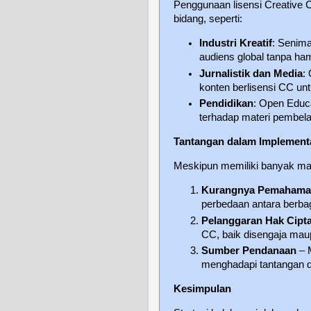
Penggunaan lisensi Creative 
bidang, seperti:
Industri Kreatif
: Senim
audiens global tanpa ha
Jurnalistik dan Media
:
konten berlisensi CC un
Pendidikan
: Open Educ
terhadap materi pembelaj
Tantangan dalam Implementa
Meskipun memiliki banyak manf
Kurangnya Pemaham
perbedaan antara berbag
Pelanggaran Hak Cipt
CC, baik disengaja maup
Sumber Pendanaan
– 
menghadapi tantangan d
Kesimpulan