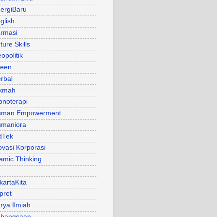
ergiBaru
glish
rmasi
ture Skills
opolitik
een
rbal
kmah
pnoterapi
uman Empowerment
maniora
dTek
ovasi Korporasi
lamic Thinking
kartaKita
pret
rya Ilmiah
bangsaan