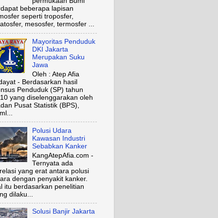
permukaan Bumi
rdapat beberapa lapisan
mosfer seperti troposfer,
ratosfer, mesosfer, termosfer ...
Mayoritas Penduduk
DKI Jakarta
Merupakan Suku
Jawa
Oleh : Atep Afia
dayat - Berdasarkan hasil
nsus Penduduk (SP) tahun
10 yang diselenggarakan oleh
dan Pusat Statistik (BPS),
ml...
Polusi Udara
Kawasan Industri
Sebabkan Kanker
KangAtepAfia.com -
Ternyata ada
relasi yang erat antara polusi
ara dengan penyakit kanker.
l itu berdasarkan penelitian
ng dilaku...
Solusi Banjir Jakarta