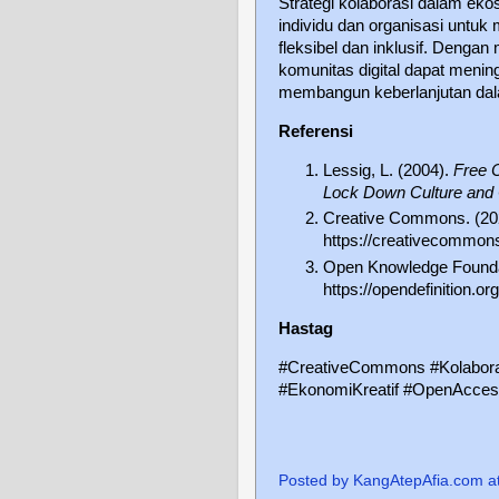
Strategi kolaborasi dalam e
individu dan organisasi untuk
fleksibel dan inklusif. Deng
komunitas digital dapat meni
membangun keberlanjutan dala
Referensi
Lessig, L. (2004).
Free 
Lock Down Culture and C
Creative Commons. (20
https://creativecommons
Open Knowledge Founda
https://opendefinition.org
Hastag
#CreativeCommons #Kolaboras
#EkonomiKreatif #OpenAcces
Posted by
KangAtepAfia.com
a