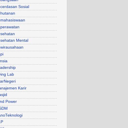
cerdasan Sosial
hutanan
mahasiswaan
perawatan
sehatan
sehatan Mental
wirausahaan
pi
nsia
adership
ving Lab
arNegeri
najemen Karir
sjid
nd Power
SDM
noTeknologi
LP