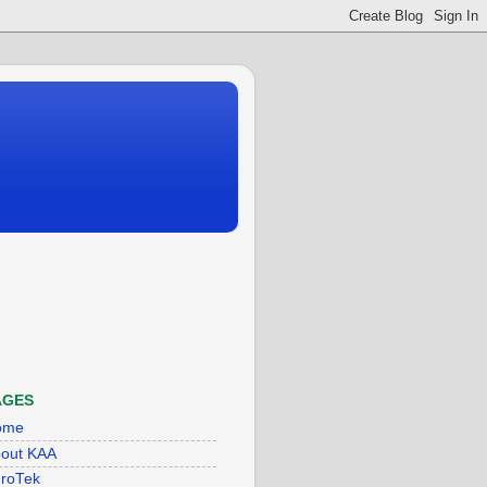
AGES
ome
out KAA
roTek