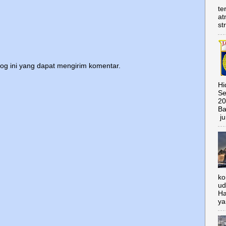
te
at
st
log ini yang dapat mengirim komentar.
Hi
Se
20
Ba
ju
ko
ud
Ha
ya