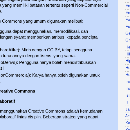
 yang memiliki batasan tertentu seperti Non-Commercial
En
).
En
Fa
ive Commons yang umum digunakan meliputi:
Fu
engguna dapat menggunakan, memodifikasi, dan
Ge
dengan syarat memberikan atribusi kepada pencipta
Gr
He
ShareAlike): Mirip dengan CC BY, tetapi pengguna
Hi
 turunannya dengan lisensi yang sama.
Hi
-NoDerivs): Pengguna hanya boleh mendistribusikan
H
si.
Hu
-NonCommercial): Karya hanya boleh digunakan untuk
.
In
In
Creative Commons
Is
boratif
IT
Ja
a menggunakan Creative Commons adalah kemudahan
Je
oratif lintas disiplin. Beberapa strategi yang dapat
Ka
Ke