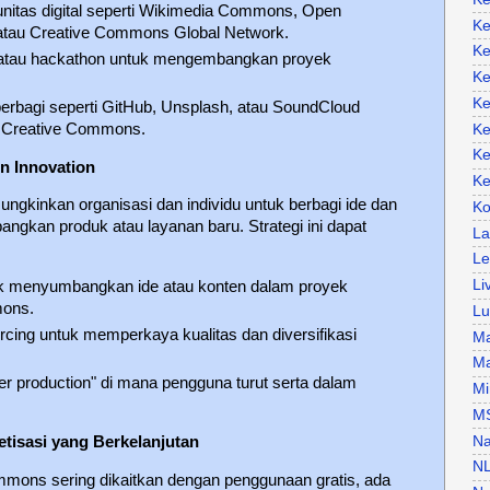
itas digital seperti Wikimedia Commons, Open
Ke
atau Creative Commons Global Network.
Ke
atau hackathon untuk mengembangkan proyek
Ke
Ke
erbagi seperti GitHub, Unsplash, atau SoundCloud
i Creative Commons.
Ke
Ke
n Innovation
Ke
gkinkan organisasi dan individu untuk berbagi ide dan
Ko
kan produk atau layanan baru. Strategi ini dapat
La
Le
Li
uk menyumbangkan ide atau konten dalam proyek
mons.
Lu
ing untuk memperkaya kualitas dan diversifikasi
Ma
Ma
 production" di mana pengguna turut serta dalam
Mi
M
Na
tisasi yang Berkelanjutan
N
mmons sering dikaitkan dengan penggunaan gratis, ada