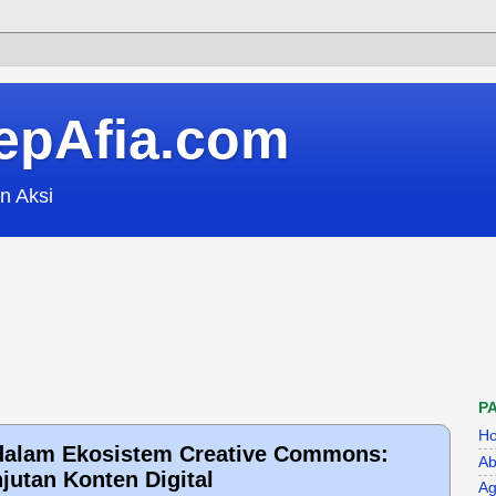
epAfia.com
n Aksi
P
H
 dalam Ekosistem Creative Commons:
Ab
jutan Konten Digital
Ag