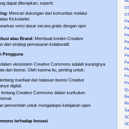
Nu
g dapat diterapkan, seperti:
O
ing
: Mencari dukungan dari komunitas melalui
O
atau Kickstarter.
P
warkan versi dasar secara gratis dengan opsi
Pa
Pe
itusi atau Brand
: Membuat konten Creative
Pe
dari strategi pemasaran kolaboratif.
Pe
an Pengguna
Pe
Pe
ar dalam ekosistem Creative Commons adalah kurangnya
Pl
dan lisensi. Oleh karena itu, penting untuk:
P
ntang manfaat dan batasan lisensi Creative
Ps
ye digital.
Qu
i tentang Creative Commons dalam kurikulum
Re
formal.
Ri
an pemerintah untuk mengadopsi kebijakan open
Sa
S
mmons terhadap Inovasi
S