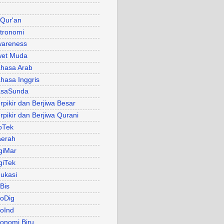
 Qur'an
tronomi
areness
et Muda
hasa Arab
hasa Inggris
asaSunda
rpikir dan Berjiwa Besar
rpikir dan Berjiwa Qurani
oTek
erah
giMar
giTek
ukasi
Bis
oDig
oInd
onomi Biru