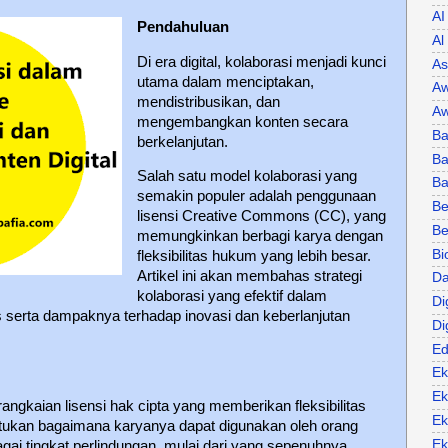
AI
Pendahuluan
Al
Di era digital, kolaborasi menjadi kunci
As
utama dalam menciptakan,
Aw
mendistribusikan, dan
Aw
mengembangkan konten secara
Ba
berkelanjutan.
Ba
Salah satu model kolaborasi yang
B
semakin populer adalah penggunaan
Be
lisensi Creative Commons (CC), yang
Be
memungkinkan berbagi karya dengan
Bi
fleksibilitas hukum yang lebih besar.
Artikel ini akan membahas strategi
Da
kolaborasi yang efektif dalam
Di
serta dampaknya terhadap inovasi dan keberlanjutan
Di
Ed
Ek
Ek
gkaian lisensi hak cipta yang memberikan fleksibilitas
Ek
tukan bagaimana karyanya dapat digunakan oleh orang
Ek
agai tingkat perlindungan, mulai dari yang sepenuhnya