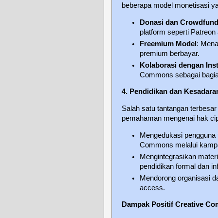
beberapa model monetisasi yan
Donasi dan Crowdfund
platform seperti Patreon 
Freemium Model
: Mena
premium berbayar.
Kolaborasi dengan Inst
Commons sebagai bagian 
4. Pendidikan dan Kesadar
Salah satu tantangan terbes
pemahaman mengenai hak cipta 
Mengedukasi pengguna te
Commons melalui kampan
Mengintegrasikan mater
pendidikan formal dan in
Mendorong organisasi d
access.
Dampak Positif Creative Co