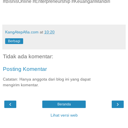
#BisnisOnline #Enterpreneurship #KeuanganMandiri
KangAtepAfia.com
at
10:20
Berbagi
Tidak ada komentar:
Posting Komentar
Catatan: Hanya anggota dari blog ini yang dapat
mengirim komentar.
‹
›
Beranda
Lihat versi web