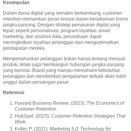
Kesimpulan
Dalam dunia digital yang semakin berkembang, customer
retention memainkan peran krusial dalam kesuksesan bisnis
jangka panjang. Dengan strategi pemasaran digital yang
tepat, seperti personalisasi, program loyalitas, email
marketing, dan analisis data, perusahaan dapat
meningkatkan loyalitas pelanggan dan mengoptimalkan
pendapatan mereka.
Mempertahankan pelanggan bukan hanya tentang menjual
produk, tetapi juga membangun hubungan jangka panjang
yang bernilai. Brand yang mampu memahami kebutuhan
pelanggan dan memberikan pengalaman terbaik akan lebih
unggul dalam persaingan pasar.
Referensi
Harvard Business Review. (2023).
The Economics of
Customer Retention
.
HubSpot. (2023).
Customer Retention Strategies That
Work
.
Kotler, P. (2021).
Marketing 5.0: Technology for