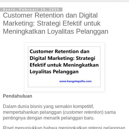
Senin, Februari 10, 2025
Customer Retention dan Digital
Marketing: Strategi Efektif untuk
Meningkatkan Loyalitas Pelanggan
Pendahuluan
Dalam dunia bisnis yang semakin kompetitif,
mempertahankan pelanggan (
customer retention
) sama
pentingnya dengan menarik pelanggan baru.
Riset menunjukkan bahwa meningkatkan retensi pelanggan