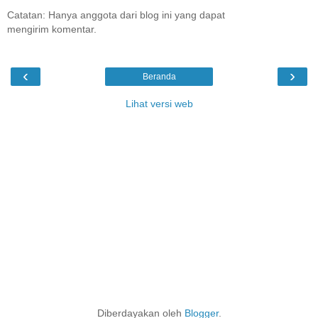
Catatan: Hanya anggota dari blog ini yang dapat
mengirim komentar.
‹
›
Beranda
Lihat versi web
Diberdayakan oleh
Blogger
.