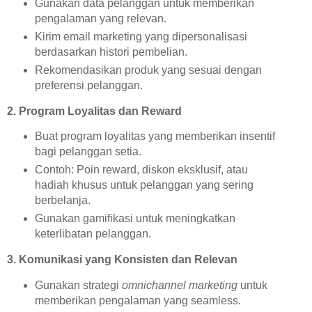
Gunakan data pelanggan untuk memberikan
pengalaman yang relevan.
Kirim email marketing yang dipersonalisasi
berdasarkan histori pembelian.
Rekomendasikan produk yang sesuai dengan
preferensi pelanggan.
2. Program Loyalitas dan Reward
Buat program loyalitas yang memberikan insentif
bagi pelanggan setia.
Contoh: Poin reward, diskon eksklusif, atau
hadiah khusus untuk pelanggan yang sering
berbelanja.
Gunakan gamifikasi untuk meningkatkan
keterlibatan pelanggan.
3. Komunikasi yang Konsisten dan Relevan
Gunakan strategi
omnichannel marketing
untuk
memberikan pengalaman yang seamless.