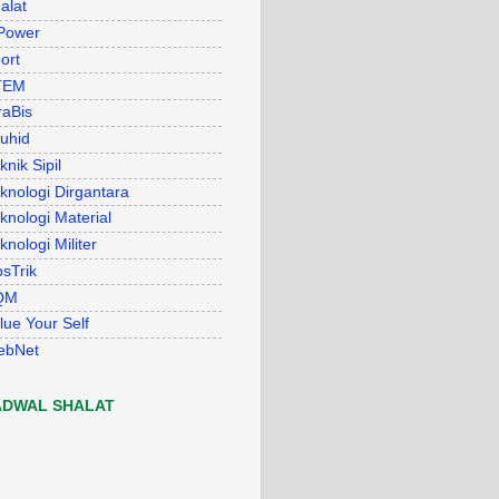
alat
Power
ort
TEM
raBis
uhid
knik Sipil
knologi Dirgantara
knologi Material
knologi Militer
psTrik
QM
lue Your Self
ebNet
ADWAL SHALAT