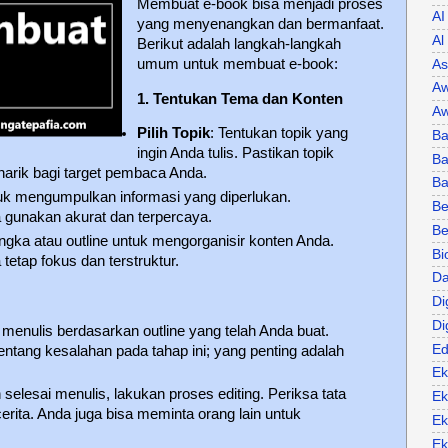
Membuat e-book bisa menjadi proses
AI
yang menyenangkan dan bermanfaat.
Al
Berikut adalah langkah-langkah
umum untuk membuat e-book:
As
Aw
1. Tentukan Tema dan Konten
Aw
Pilih Topik
: Tentukan topik yang
Ba
ingin Anda tulis. Pastikan topik
Ba
narik bagi target pembaca Anda.
B
tuk mengumpulkan informasi yang diperlukan.
Be
 gunakan akurat dan terpercaya.
Be
angka atau outline untuk mengorganisir konten Anda.
Bi
etap fokus dan terstruktur.
Da
Di
Di
h menulis berdasarkan outline yang telah Anda buat.
Ed
tentang kesalahan pada tahap ini; yang penting adalah
Ek
h selesai menulis, lakukan proses editing. Periksa tata
Ek
cerita. Anda juga bisa meminta orang lain untuk
Ek
Ek