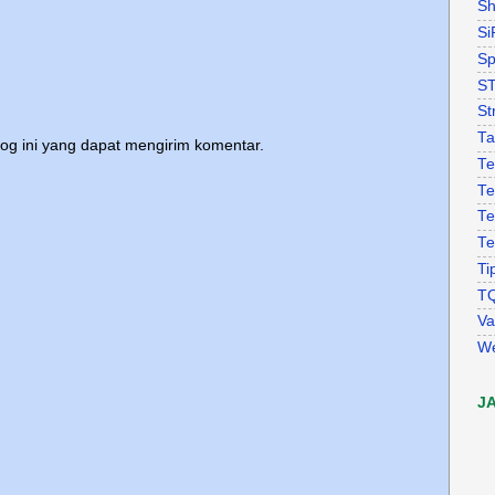
Sh
Si
Sp
S
St
Ta
log ini yang dapat mengirim komentar.
Te
Te
Te
Te
Ti
T
Va
W
J