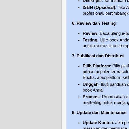
Deskripsi
: Tambahkan d
ISBN (Opsional)
: Jika 
profesional, pertimban
6. Review dan Testing
Review
: Baca ulang e-
Testing
: Uji e-book And
untuk memastikan kompat
7. Publikasi dan Distribusi
Pilih Platform
: Pilih p
pilihan populer termasu
Books, atau platform self
Unggah
: Ikuti panduan 
book Anda.
Promosi
: Promosikan e-
marketing untuk menjan
8. Update dan Maintenance
Update Konten
: Jika p
masukan dari pembaca a