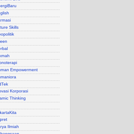
ergiBaru
glish
rmasi
ture Skills
opolitik
een
rbal
kmah
pnoterapi
uman Empowerment
maniora
dTek
ovasi Korporasi
lamic Thinking
kartaKita
pret
rya Ilmiah
bangsaan