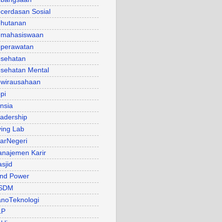
cerdasan Sosial
hutanan
mahasiswaan
perawatan
sehatan
sehatan Mental
wirausahaan
pi
nsia
adership
ving Lab
arNegeri
najemen Karir
sjid
nd Power
SDM
noTeknologi
LP