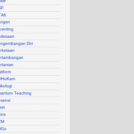
klir
SF
TAK
angan
renting
desaan
ngembangan Diri
rkotaan
rtambangan
rtanian
atform
olHuKam
ikologi
antum Teaching
sensi
set
ins
CM
DGs