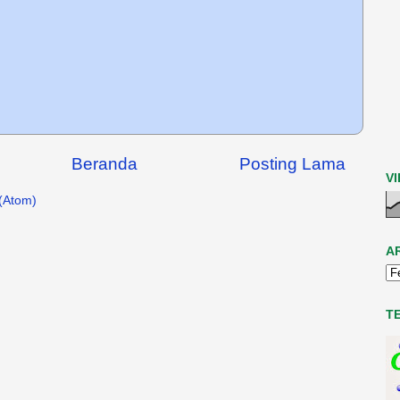
Beranda
Posting Lama
V
(Atom)
A
T