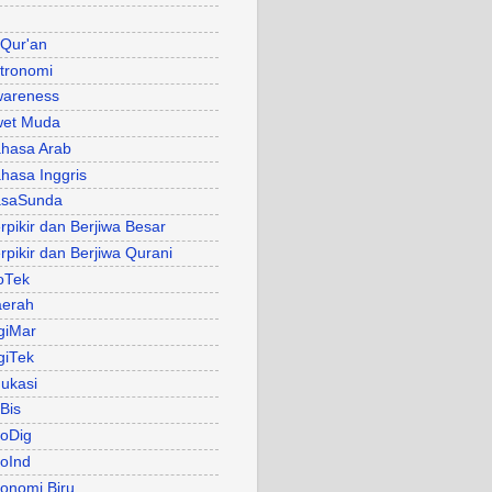
 Qur'an
tronomi
areness
et Muda
hasa Arab
hasa Inggris
asaSunda
rpikir dan Berjiwa Besar
rpikir dan Berjiwa Qurani
oTek
erah
giMar
giTek
ukasi
Bis
oDig
oInd
onomi Biru