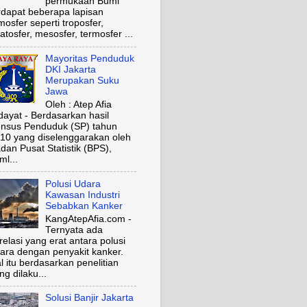
permukaan Bumi
rdapat beberapa lapisan
mosfer seperti troposfer,
ratosfer, mesosfer, termosfer ...
Mayoritas Penduduk
DKI Jakarta
Merupakan Suku
Jawa
Oleh : Atep Afia
dayat - Berdasarkan hasil
nsus Penduduk (SP) tahun
10 yang diselenggarakan oleh
dan Pusat Statistik (BPS),
ml...
Polusi Udara
Kawasan Industri
Sebabkan Kanker
KangAtepAfia.com -
Ternyata ada
relasi yang erat antara polusi
ara dengan penyakit kanker.
l itu berdasarkan penelitian
ng dilaku...
Solusi Banjir Jakarta