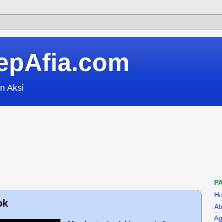
epAfia.com
n Aksi
P
H
ok
Ab
Ag