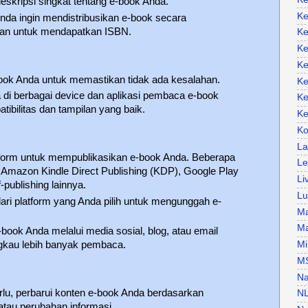
eskripsi singkat tentang e-book Anda.
Ke
Anda ingin mendistribusikan e-book secara
gkan untuk mendapatkan ISBN.
Ke
Ke
Ke
book Anda untuk memastikan tidak ada kesalahan.
Ke
a di berbagai device dan aplikasi pembaca e-book
Ke
ibilitas dan tampilan yang baik.
Ke
Ko
La
latform untuk mempublikasikan e-book Anda. Beberapa
Le
k Amazon Kindle Direct Publishing (KDP), Google Play
Li
-publishing lainnya.
Lu
dari platform yang Anda pilih untuk mengunggah e-
Ma
Ma
book Anda melalui media sosial, blog, atau email
Mi
gkau lebih banyak pembaca.
M
Na
erlu, perbarui konten e-book Anda berdasarkan
N
tau perubahan informasi.