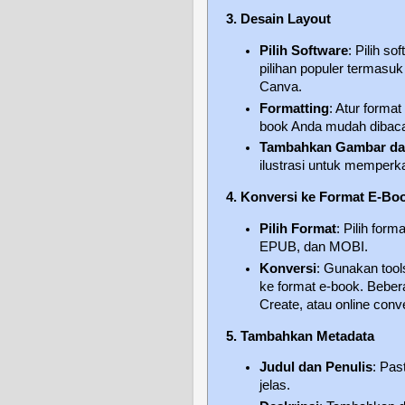
3. Desain Layout
Pilih Software
: Pilih s
pilihan populer termasu
Canva.
Formatting
: Atur forma
book Anda mudah dibaca 
Tambahkan Gambar dan
ilustrasi untuk memperk
4. Konversi ke Format E-Bo
Pilih Format
: Pilih fo
EPUB, dan MOBI.
Konversi
: Gunakan too
ke format e-book. Bebera
Create, atau online conv
5. Tambahkan Metadata
Judul dan Penulis
: Pas
jelas.