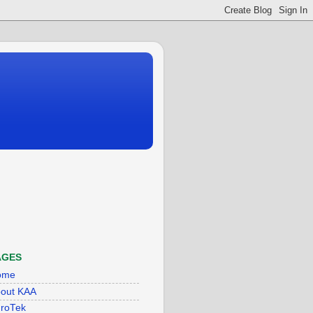
AGES
ome
out KAA
roTek