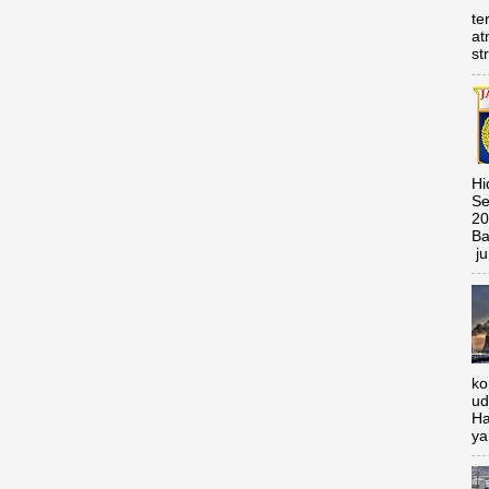
te
at
st
Hi
Se
20
Ba
ju
ko
ud
Ha
ya