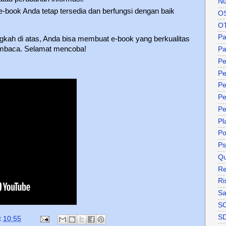
Nu
 e-book Anda tetap tersedia dan berfungsi dengan baik
O
O
P
gkah di atas, Anda bisa membuat e-book yang berkualitas
embaca. Selamat mencoba!
Pa
Pe
Pe
Pe
Pe
Pe
Pl
P
Ps
Qu
Re
Ri
Sa
S
S
t
10:55