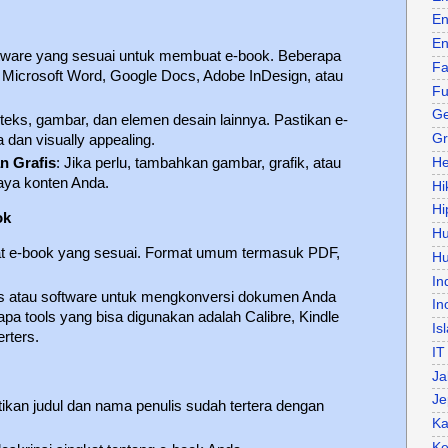
En
En
oftware yang sesuai untuk membuat e-book. Beberapa
Fa
k Microsoft Word, Google Docs, Adobe InDesign, atau
Fu
Ge
t teks, gambar, dan elemen desain lainnya. Pastikan e-
Gr
dan visually appealing.
He
 Grafis
: Jika perlu, tambahkan gambar, grafik, atau
aya konten Anda.
Hi
Hi
ok
H
rmat e-book yang sesuai. Format umum termasuk PDF,
Hu
In
ls atau software untuk mengkonversi dokumen Anda
In
pa tools yang bisa digunakan adalah Calibre, Kindle
Is
erters.
IT
Ja
Je
tikan judul dan nama penulis sudah tertera dengan
Ka
Ke