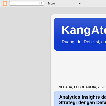
KangAt
Ruang Ide, Refleksi, da
SELASA, FEBRUARI 04, 2025
Analytics Insights 
Strategi dengan Dat