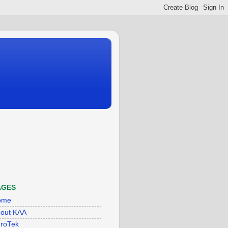
AGES
ome
out KAA
roTek