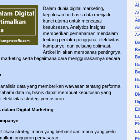
AI
Dalam dunia digital marketing,
Al
keputusan berbasis data menjadi
As
kunci utama untuk mencapai
kesuksesan.
Analytics insights
Aw
memberikan pemahaman mendalam
Aw
tentang perilaku pengguna, efektivitas
Ba
kampanye, dan peluang optimasi.
Ba
Artikel ini akan membahas pentingnya
B
ital marketing serta bagaimana cara menggunakannya secara
Be
Be
?
Bi
il analisis data yang memberikan wawasan tentang performa
Da
mahami data ini, bisnis dapat membuat keputusan yang
Di
 efektivitas strategi pemasaran.
Di
Ed
s dalam Digital Marketing
Ek
Kampanye
Ek
Ek
ifikasi strategi mana yang berhasil dan mana yang perlu
imalkan anggaran pemasaran.
Ek