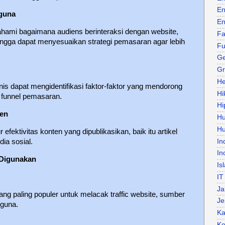
En
guna
En
hami bagaimana audiens berinteraksi dengan website,
Fa
ingga dapat menyesuaikan strategi pemasaran agar lebih
Fu
Ge
Gr
He
nis dapat mengidentifikasi faktor-faktor yang mendorong
Hi
 funnel pemasaran.
Hi
ten
H
Hu
ektivitas konten yang dipublikasikan, baik itu artikel
In
dia sosial.
In
b Digunakan
Is
IT
Ja
ang paling populer untuk melacak traffic website, sumber
Je
gguna.
Ka
Ke