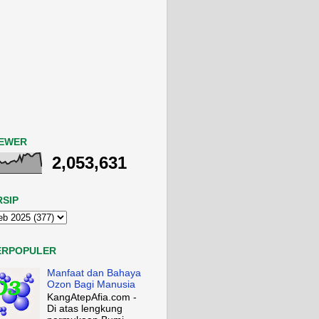
IEWER
2,053,631
RSIP
ERPOPULER
Manfaat dan Bahaya
Ozon Bagi Manusia
KangAtepAfia.com -
Di atas lengkung