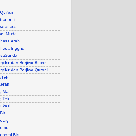
 Qur'an
tronomi
areness
et Muda
hasa Arab
hasa Inggris
asaSunda
rpikir dan Berjiwa Besar
rpikir dan Berjiwa Qurani
oTek
erah
giMar
giTek
ukasi
Bis
oDig
oInd
onomi Biru