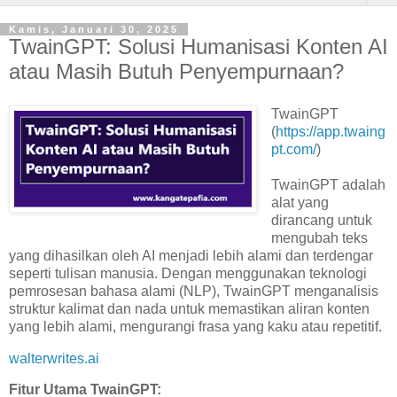
Kamis, Januari 30, 2025
TwainGPT: Solusi Humanisasi Konten AI
atau Masih Butuh Penyempurnaan?
TwainGPT
(
https://app.twaing
pt.com/
)
TwainGPT adalah
alat yang
dirancang untuk
mengubah teks
yang dihasilkan oleh AI menjadi lebih alami dan terdengar
seperti tulisan manusia.
Dengan menggunakan teknologi
pemrosesan bahasa alami (NLP), TwainGPT menganalisis
struktur kalimat dan nada untuk memastikan aliran konten
yang lebih alami, mengurangi frasa yang kaku atau repetitif.
walterwrites.ai
Fitur Utama TwainGPT: