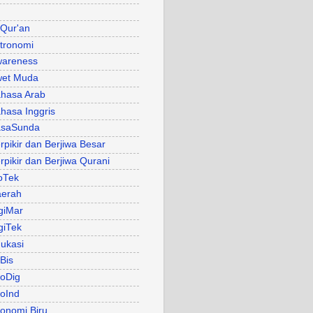
 Qur'an
tronomi
areness
et Muda
hasa Arab
hasa Inggris
asaSunda
rpikir dan Berjiwa Besar
rpikir dan Berjiwa Qurani
oTek
erah
giMar
giTek
ukasi
Bis
oDig
oInd
onomi Biru