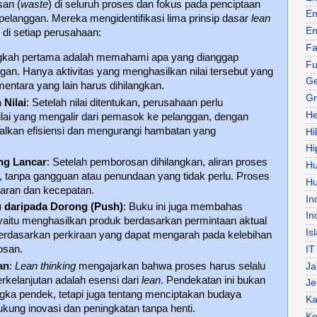
an (
waste
) di seluruh proses dan fokus pada penciptaan
En
pelanggan. Mereka mengidentifikasi lima prinsip dasar
lean
En
 di setiap perusahaan:
Fa
gkah pertama adalah memahami apa yang dianggap
Fu
ggan. Hanya aktivitas yang menghasilkan nilai tersebut yang
Ge
mentara yang lain harus dihilangkan.
Gr
 Nilai
: Setelah nilai ditentukan, perusahaan perlu
He
 nilai yang mengalir dari pemasok ke pelanggan, dengan
lkan efisiensi dan mengurangi hambatan yang
Hi
Hi
ng Lancar
: Setelah pemborosan dihilangkan, aliran proses
H
ar, tanpa gangguan atau penundaan yang tidak perlu. Proses
Hu
caran dan kecepatan.
In
) daripada Dorong (Push)
: Buku ini juga membahas
In
 yaitu menghasilkan produk berdasarkan permintaan aktual
Is
berdasarkan perkiraan yang dapat mengarah pada kelebihan
osan.
IT
an
:
Lean thinking
mengajarkan bahwa proses harus selalu
Ja
rkelanjutan adalah esensi dari
lean
. Pendekatan ini bukan
Je
ngka pendek, tetapi juga tentang menciptakan budaya
Ka
ung inovasi dan peningkatan tanpa henti.
Ke