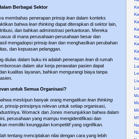
dalam Berbagai Sektor
Ke
Ke
ya membahas penerapan prinsip
lean
dalam konteks
Ke
buktikan bahwa
lean thinking
dapat diterapkan di sektor lain,
Ke
stribusi, dan bahkan administrasi perkantoran. Mereka
kasus di mana perusahaan-perusahaan besar dan
Ke
hasil mengadopsi prinsip
lean
dan menghasilkan perubahan
Ke
alitas, dan kepuasan pelanggan.
Ke
Ko
ng diulas dalam buku ini adalah penerapan
lean
di rumah
emborosan dalam alur kerja perawatan pasien dapat
La
an kualitas layanan, bahkan mengurangi biaya tanpa
Le
asien.
Li
Lu
evan untuk Semua Organisasi?
Ma
a bahwa meskipun banyak orang mengaitkan
lean thinking
Ma
 prinsip-prinsipnya relevan untuk setiap organisasi,
Mi
u industrinya. Womack dan Jones menunjukkan bahwa dalam
M
 ini, perusahaan yang mampu mengidentifikasi dan
n memiliki keunggulan kompetitif yang signifikan.
Na
N
ah tentang menciptakan nilai dengan cara yang lebih