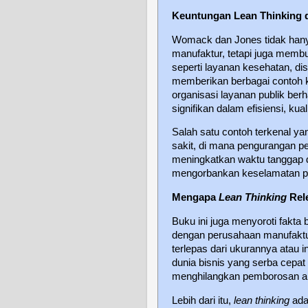
Keuntungan Lean Thinking 
Womack dan Jones tidak han
manufaktur, tetapi juga mem
seperti layanan kesehatan, di
memberikan berbagai contoh 
organisasi layanan publik ber
signifikan dalam efisiensi, ku
Salah satu contoh terkenal ya
sakit, di mana pengurangan p
meningkatkan waktu tanggap d
mengorbankan keselamatan p
Mengapa
Lean Thinking
Rel
Buku ini juga menyoroti fakt
dengan perusahaan manufaktur,
terlepas dari ukurannya ata
dunia bisnis yang serba cepat
menghilangkan pemborosan aka
Lebih dari itu,
lean thinking
adal