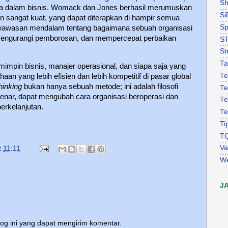
Sh
a dalam bisnis. Womack dan Jones berhasil merumuskan
Si
sangat kuat, yang dapat diterapkan di hampir semua
Sp
 wawasan mendalam tentang bagaimana sebuah organisasi
mengurangi pemborosan, dan mempercepat perbaikan
S
St
Ta
mimpin bisnis, manajer operasional, dan siapa saja yang
Te
n yang lebih efisien dan lebih kompetitif di pasar global
hinking
bukan hanya sebuah metode; ini adalah filosofi
Te
benar, dapat mengubah cara organisasi beroperasi dan
Te
erkelanjutan.
Te
Ti
T
Va
t
11:11
W
J
log ini yang dapat mengirim komentar.