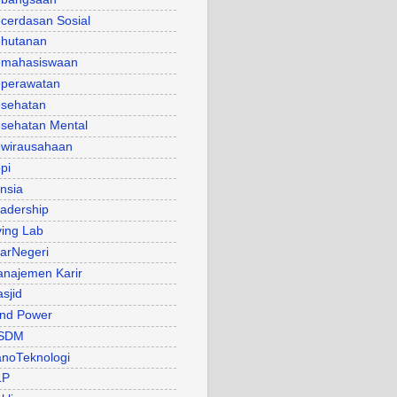
cerdasan Sosial
hutanan
mahasiswaan
perawatan
sehatan
sehatan Mental
wirausahaan
pi
nsia
adership
ving Lab
arNegeri
najemen Karir
sjid
nd Power
SDM
noTeknologi
LP