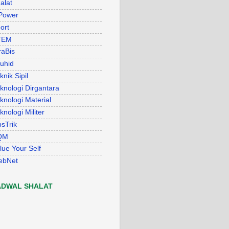
alat
Power
ort
TEM
raBis
uhid
knik Sipil
knologi Dirgantara
knologi Material
knologi Militer
psTrik
QM
lue Your Self
ebNet
ADWAL SHALAT