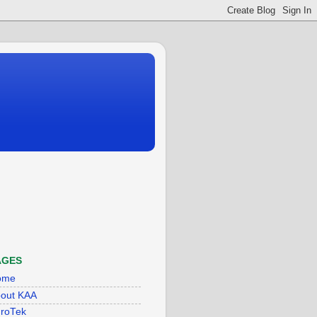
AGES
ome
out KAA
roTek