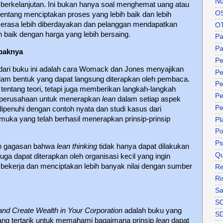
Nu
ih berkelanjutan. Ini bukan hanya soal menghemat uang atau
O
 tentang menciptakan proses yang lebih baik dan lebih
merasa lebih diberdayakan dan pelanggan mendapatkan
O
h baik dengan harga yang lebih bersaing.
P
Pa
paknya
Pe
 dari buku ini adalah cara Womack dan Jones menyajikan
Pe
am bentuk yang dapat langsung diterapkan oleh pembaca.
Pe
 tentang teori, tetapi juga memberikan langkah-langkah
Pe
leh perusahaan untuk menerapkan
lean
dalam setiap aspek
Pe
dipenuhi dengan contoh nyata dan studi kasus dari
uka yang telah berhasil menerapkan prinsip-prinsip
Pl
P
Ps
an gagasan bahwa
lean thinking
tidak hanya dapat dilakukan
Qu
juga dapat diterapkan oleh organisasi kecil yang ingin
ekerja dan menciptakan lebih banyak nilai dengan sumber
Re
Ri
Sa
S
and Create Wealth in Your Corporation
adalah buku yang
S
yang tertarik untuk memahami bagaimana prinsip
lean
dapat