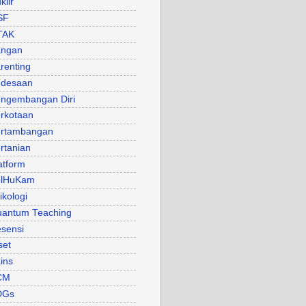
klir
SF
TAK
angan
renting
desaan
ngembangan Diri
rkotaan
rtambangan
rtanian
atform
olHuKam
ikologi
antum Teaching
sensi
set
ins
CM
DGs