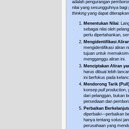
adalah pengurangan pemboros
nilai yang sesungguhnya bagi 
thinking
yang dapat diterapkan
Menentukan Nilai
: Lan
sebagai nilai oleh pelan
perlu dipertahankan, se
Mengidentifikasi Aliran
mengidentifikasi aliran
tujuan untuk memaksima
mengganggu aliran ini.
Menciptakan Aliran ya
harus dibuat lebih lanc
ini berfokus pada kelan
Mendorong Tarik (Pull
konsep
pull production
,
dari pelanggan, bukan 
persediaan dan pembor
Perbaikan Berkelanjut
diperbaiki—perbaikan be
hanya tentang solusi ja
perusahaan yang menduk