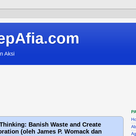
epAfia.com
n Aksi
P
H
Thinking: Banish Waste and Create
Ab
oration (oleh James P. Womack dan
Ag