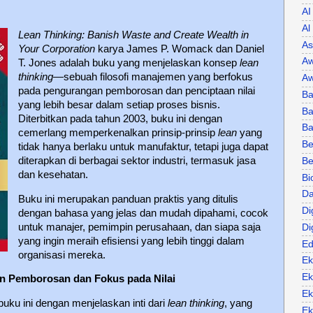
AI
Al
Lean Thinking: Banish Waste and Create Wealth in
As
Your Corporation
karya James P. Womack dan Daniel
Aw
T. Jones adalah buku yang menjelaskan konsep
lean
thinking
—sebuah filosofi manajemen yang berfokus
Aw
pada pengurangan pemborosan dan penciptaan nilai
Ba
yang lebih besar dalam setiap proses bisnis.
Ba
Diterbitkan pada tahun 2003, buku ini dengan
B
cemerlang memperkenalkan prinsip-prinsip
lean
yang
Be
tidak hanya berlaku untuk manufaktur, tetapi juga dapat
diterapkan di berbagai sektor industri, termasuk jasa
Be
dan kesehatan.
Bi
Da
Buku ini merupakan panduan praktis yang ditulis
Di
dengan bahasa yang jelas dan mudah dipahami, cocok
untuk manajer, pemimpin perusahaan, dan siapa saja
Di
yang ingin meraih efisiensi yang lebih tinggi dalam
Ed
organisasi mereka.
Ek
Ek
 Pemborosan dan Fokus pada Nilai
Ek
u ini dengan menjelaskan inti dari
lean thinking
, yang
Ek