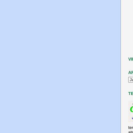
V
A
T
te
at