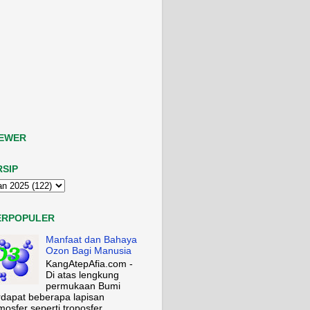
IEWER
RSIP
ERPOPULER
Manfaat dan Bahaya
Ozon Bagi Manusia
KangAtepAfia.com -
Di atas lengkung
permukaan Bumi
rdapat beberapa lapisan
mosfer seperti troposfer,