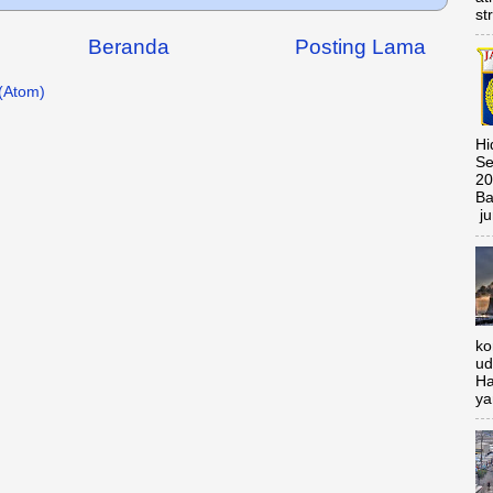
st
Beranda
Posting Lama
(Atom)
Hi
Se
20
Ba
ju
ko
ud
Ha
ya