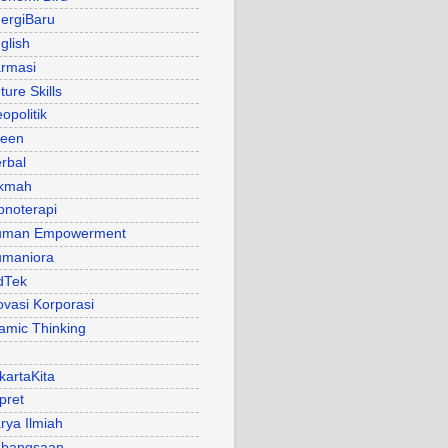
ergiBaru
glish
rmasi
ture Skills
opolitik
een
rbal
kmah
pnoterapi
uman Empowerment
maniora
dTek
ovasi Korporasi
lamic Thinking
kartaKita
pret
rya Ilmiah
bangsaan