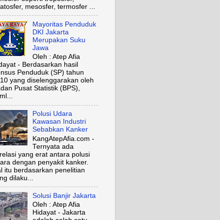
ratosfer, mesosfer, termosfer ...
Mayoritas Penduduk
DKI Jakarta
Merupakan Suku
Jawa
Oleh : Atep Afia
dayat - Berdasarkan hasil
nsus Penduduk (SP) tahun
10 yang diselenggarakan oleh
dan Pusat Statistik (BPS),
ml...
Polusi Udara
Kawasan Industri
Sebabkan Kanker
KangAtepAfia.com -
Ternyata ada
relasi yang erat antara polusi
ara dengan penyakit kanker.
l itu berdasarkan penelitian
ng dilaku...
Solusi Banjir Jakarta
Oleh : Atep Afia
Hidayat - Jakarta