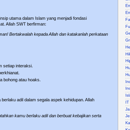
En
En
rinsip utama dalam Islam yang menjadi fondasi
Fa
t. Allah SWT berfirman:
Fu
Ge
man! Bertakwalah kepada Allah dan katakanlah perkataan
Gr
He
Hi
Hi
m setiap interaksi.
H
berkhianat.
Hu
ta bohong atau hoaks.
In
In
Is
berlaku adil dalam segala aspek kehidupan. Allah
IT
Ja
ahkan kamu berlaku adil dan berbuat kebajikan serta
Je
Ka
Ke