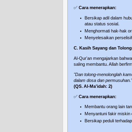
✅
Cara menerapkan:
Bersikap adil dalam hu
atau status sosial.
Menghormati hak-hak ora
Menyelesaikan perselisi
C. Kasih Sayang dan Tolon
Al-Qur'an mengajarkan bahwa
saling membantu. Allah berfir
"Dan tolong-menolonglah kam
dalam dosa dan permusuhan.
(QS. Al-Ma'idah: 2)
✅
Cara menerapkan:
Membantu orang lain ta
Menyantuni fakir miskin
Bersikap peduli terhadap