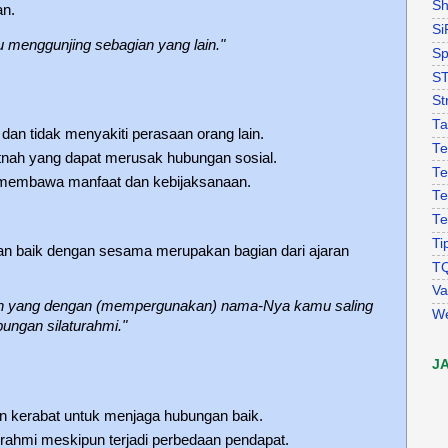
Sh
an.
Si
 menggunjing sebagian yang lain."
Sp
S
St
Ta
dan tidak menyakiti perasaan orang lain.
Te
itnah yang dapat merusak hubungan sosial.
Te
 membawa manfaat dan kebijaksanaan.
Te
Te
Ti
an baik dengan sesama merupakan bagian dari ajaran
T
Va
ah yang dengan (mempergunakan) nama-Nya kamu saling
W
bungan silaturahmi."
J
n kerabat untuk menjaga hubungan baik.
turahmi meskipun terjadi perbedaan pendapat.