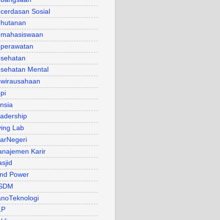
cerdasan Sosial
hutanan
mahasiswaan
perawatan
sehatan
sehatan Mental
wirausahaan
pi
nsia
adership
ving Lab
arNegeri
najemen Karir
sjid
nd Power
SDM
noTeknologi
LP