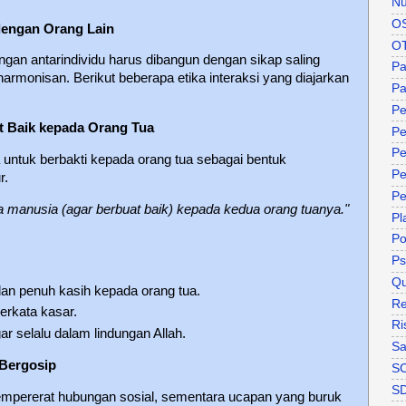
Nu
O
 dengan Orang Lain
O
gan antarindividu harus dibangun dengan sikap saling
P
rmonisan. Berikut beberapa etika interaksi yang diajarkan
Pa
Pe
t Baik kepada Orang Tua
Pe
Pe
untuk berbakti kepada orang tua sebagai bentuk
Pe
r.
Pe
 manusia (agar berbuat baik) kepada kedua orang tuanya."
Pl
P
Ps
Qu
an penuh kasih kepada orang tua.
Re
erkata kasar.
Ri
r selalu dalam lindungan Allah.
Sa
 Bergosip
S
S
empererat hubungan sosial, sementara ucapan yang buruk