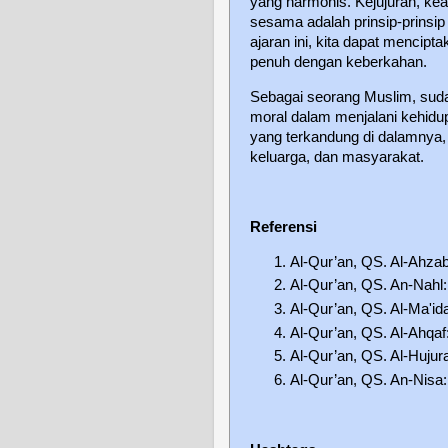
yang harmonis. Kejujuran, ke
sesama adalah prinsip-prinsi
ajaran ini, kita dapat mencipt
penuh dengan keberkahan.
Sebagai seorang Muslim, suda
moral dalam menjalani kehidu
yang terkandung di dalamnya, k
keluarga, dan masyarakat.
Referensi
Al-Qur’an, QS. Al-Ahzab
Al-Qur’an, QS. An-Nahl:
Al-Qur’an, QS. Al-Ma'id
Al-Qur’an, QS. Al-Ahqaf
Al-Qur’an, QS. Al-Hujura
Al-Qur’an, QS. An-Nisa: