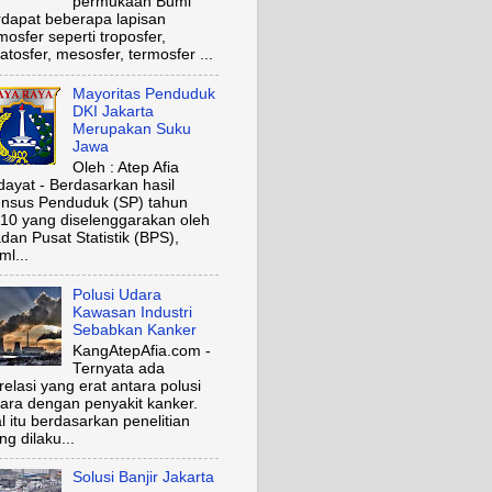
permukaan Bumi
rdapat beberapa lapisan
mosfer seperti troposfer,
ratosfer, mesosfer, termosfer ...
Mayoritas Penduduk
DKI Jakarta
Merupakan Suku
Jawa
Oleh : Atep Afia
dayat - Berdasarkan hasil
nsus Penduduk (SP) tahun
10 yang diselenggarakan oleh
dan Pusat Statistik (BPS),
ml...
Polusi Udara
Kawasan Industri
Sebabkan Kanker
KangAtepAfia.com -
Ternyata ada
relasi yang erat antara polusi
ara dengan penyakit kanker.
l itu berdasarkan penelitian
ng dilaku...
Solusi Banjir Jakarta