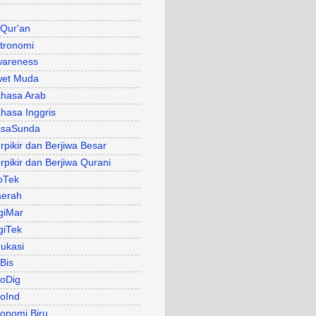
 Qur'an
tronomi
areness
et Muda
hasa Arab
hasa Inggris
asaSunda
rpikir dan Berjiwa Besar
rpikir dan Berjiwa Qurani
oTek
erah
giMar
giTek
ukasi
Bis
oDig
oInd
onomi Biru