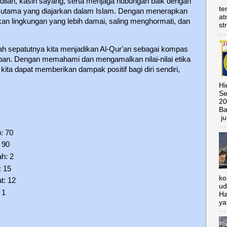
adilan, kasih sayang, serta menjaga hubungan baik dengan
te
p utama yang diajarkan dalam Islam. Dengan menerapkan
at
akan lingkungan yang lebih damai, saling menghormati, dan
st
h sepatutnya kita menjadikan Al-Qur'an sebagai kompas
pan. Dengan memahami dan mengamalkan nilai-nilai etika
ita dapat memberikan dampak positif bagi diri sendiri,
Hi
Se
20
Ba
ju
: 70
 90
ah: 2
: 15
ko
t: 12
ud
 1
Ha
ya