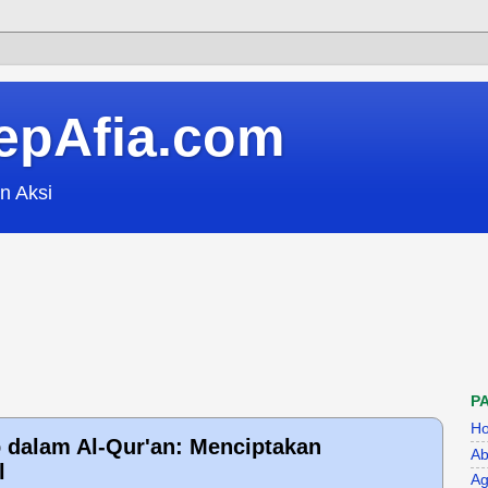
epAfia.com
n Aksi
P
H
 dalam Al-Qur'an: Menciptakan
Ab
l
Ag