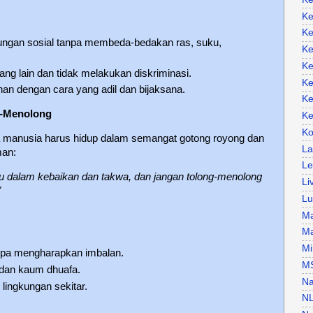
Ke
Ke
bungan sosial tanpa membeda-bedakan ras, suku,
Ke
Ke
ng lain dan tidak melakukan diskriminasi.
Ke
han dengan cara yang adil dan bijaksana.
Ke
g-Menolong
Ke
Ko
 manusia harus hidup dalam semangat gotong royong dan
La
man:
Le
u dalam kebaikan dan takwa, dan jangan tolong-menolong
Li
"
Lu
Ma
Ma
Mi
npa mengharapkan imbalan.
M
 dan kaum dhuafa.
Na
 lingkungan sekitar.
N