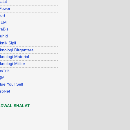
alat
Power
ort
TEM
raBis
uhid
knik Sipil
knologi Dirgantara
knologi Material
knologi Militer
psTrik
QM
lue Your Self
ebNet
ADWAL SHALAT