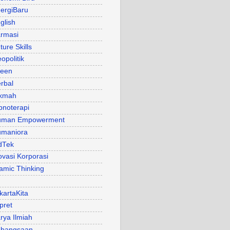
ergiBaru
glish
rmasi
ture Skills
opolitik
een
rbal
kmah
pnoterapi
uman Empowerment
maniora
dTek
ovasi Korporasi
lamic Thinking
kartaKita
pret
rya Ilmiah
bangsaan