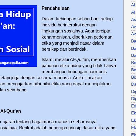
AI
Pendahuluan
Al
Dalam kehidupan sehari-hari, setiap
As
individu berinteraksi dengan
Aw
lingkungan sosialnya. Agar tercipta
Aw
keharmonisan, diperlukan pedoman
Ba
etika yang menjadi dasar dalam
Ba
bersikap dan bertindak.
B
Islam, melalui Al-Qur'an, memberikan
Be
panduan etika hidup yang tidak hanya
Be
membangun hubungan harmonis
Bi
tetapi juga dengan sesama manusia. Artikel ini akan
 mengajarkan nilai-nilai etika yang dapat menciptakan
Da
dan seimbang.
Di
Di
Ed
 Al-Qur'an
Ek
Ek
 ajaran tentang bagaimana manusia seharusnya
Ek
osialnya. Berikut adalah beberapa prinsip dasar etika yang
Ek