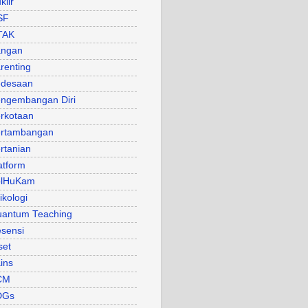
klir
SF
TAK
angan
renting
desaan
ngembangan Diri
rkotaan
rtambangan
rtanian
atform
olHuKam
ikologi
antum Teaching
sensi
set
ins
CM
DGs