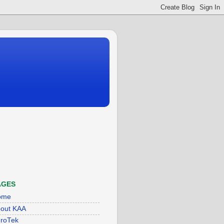
AGES
ome
out KAA
roTek