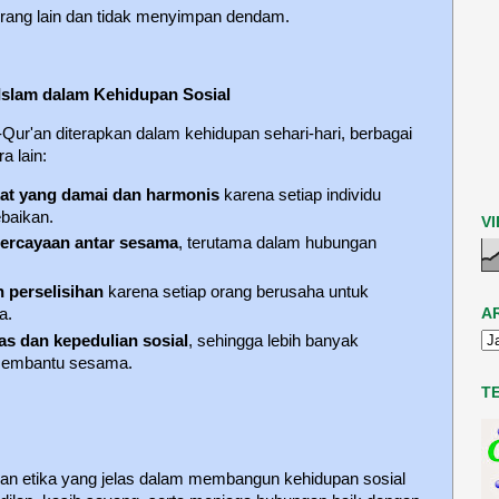
ang lain dan tidak menyimpan dendam.
Islam dalam Kehidupan Sosial
Al-Qur'an diterapkan dalam kehidupan sehari-hari, berbagai
a lain:
at yang damai dan harmonis
karena setiap individu
ebaikan.
V
ercayaan antar sesama
, terutama dalam hubungan
 perselisihan
karena setiap orang berusaha untuk
A
a.
as dan kepedulian sosial
, sehingga lebih banyak
 membantu sesama.
T
n etika yang jelas dalam membangun kehidupan sosial