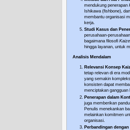
mendukung penerapan
Ishikawa (fishbone), dan 
membantu organisasi me
kerja.
Studi Kasus dan Pener
perusahaan-perusahaan 
bagaimana filosofi
Kaiz
hingga layanan, untuk m
Analisis Mendalam
Relevansi Konsep Kai
tetap relevan di era mo
yang semakin kompleks 
konsisten dapat memban
menciptakan gangguan 
Penerapan dalam Kont
juga memberikan pandua
Penulis menekankan bah
melainkan komitmen un
organisasi.
Perbandingan dengan 