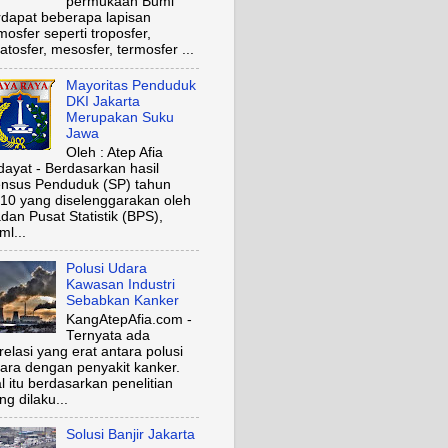
permukaan Bumi
rdapat beberapa lapisan
mosfer seperti troposfer,
ratosfer, mesosfer, termosfer ...
Mayoritas Penduduk
DKI Jakarta
Merupakan Suku
Jawa
Oleh : Atep Afia
dayat - Berdasarkan hasil
nsus Penduduk (SP) tahun
10 yang diselenggarakan oleh
dan Pusat Statistik (BPS),
ml...
Polusi Udara
Kawasan Industri
Sebabkan Kanker
KangAtepAfia.com -
Ternyata ada
relasi yang erat antara polusi
ara dengan penyakit kanker.
l itu berdasarkan penelitian
ng dilaku...
Solusi Banjir Jakarta