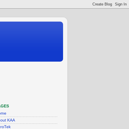
AGES
ome
out KAA
roTek