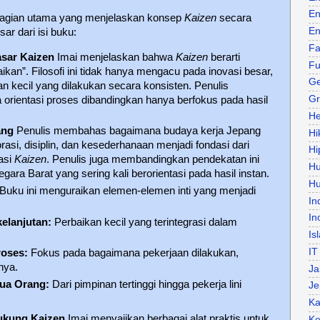
En
a bagian utama yang menjelaskan konsep
Kaizen
secara
En
sar dari isi buku:
Fa
asar Kaizen
Imai menjelaskan bahwa
Kaizen
berarti
Fu
kan”. Filosofi ini tidak hanya mengacu pada inovasi besar,
Ge
an kecil yang dilakukan secara konsisten. Penulis
Gr
orientasi proses dibandingkan hanya berfokus pada hasil
He
ang
Penulis membahas bagaimana budaya kerja Jepang
Hi
asi, disiplin, dan kesederhanaan menjadi fondasi dari
Hi
asi
Kaizen
. Penulis juga membandingkan pendekatan ini
H
ara Barat yang sering kali berorientasi pada hasil instan.
Hu
Buku ini menguraikan elemen-elemen inti yang menjadi
In
In
elanjutan:
Perbaikan kecil yang terintegrasi dalam
Is
IT
roses:
Fokus pada bagaimana pekerjaan dilakukan,
nya.
Ja
mua Orang:
Dari pimpinan tertinggi hingga pekerja lini
Je
Ka
ukung Kaizen
Imai menyajikan berbagai alat praktis untuk
Ke