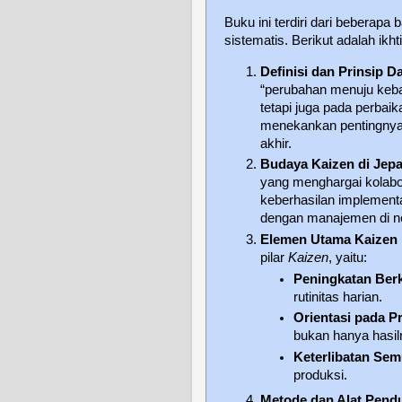
Buku ini terdiri dari beberap
sistematis. Berikut adalah ikhti
Definisi dan Prinsip D
“perubahan menuju kebai
tetapi juga pada perbaik
menekankan pentingnya 
akhir.
Budaya Kaizen di Jep
yang menghargai kolabor
keberhasilan implement
dengan manajemen di neg
Elemen Utama Kaizen
pilar
Kaizen
, yaitu:
Peningkatan Berk
rutinitas harian.
Orientasi pada P
bukan hanya hasil
Keterlibatan Se
produksi.
Metode dan Alat Pend