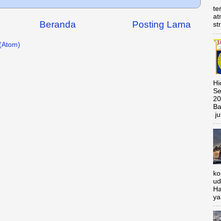
te
at
Beranda
Posting Lama
st
(Atom)
Hi
Se
20
Ba
ju
ko
ud
Ha
ya