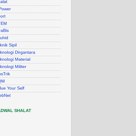
alat
Power
ort
TEM
raBis
uhid
knik Sipil
knologi Dirgantara
knologi Material
knologi Militer
psTrik
QM
lue Your Self
ebNet
ADWAL SHALAT