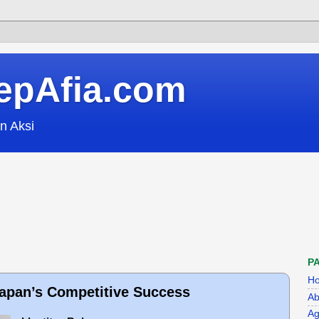
epAfia.com
n Aksi
P
H
Japan’s Competitive Success
Ab
Ag