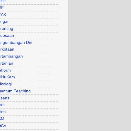
klir
SF
TAK
angan
renting
desaan
ngembangan Diri
rkotaan
rtambangan
rtanian
atform
olHuKam
ikologi
antum Teaching
sensi
set
ins
CM
DGs