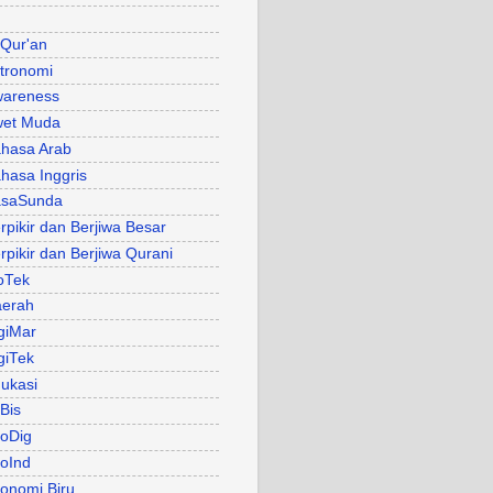
 Qur'an
tronomi
areness
et Muda
hasa Arab
hasa Inggris
asaSunda
rpikir dan Berjiwa Besar
rpikir dan Berjiwa Qurani
oTek
erah
giMar
giTek
ukasi
Bis
oDig
oInd
onomi Biru