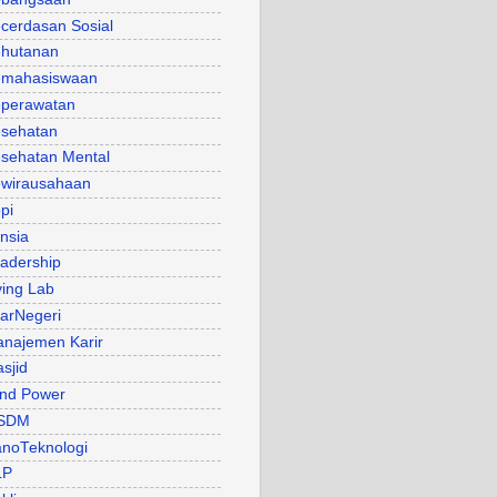
cerdasan Sosial
hutanan
mahasiswaan
perawatan
sehatan
sehatan Mental
wirausahaan
pi
nsia
adership
ving Lab
arNegeri
najemen Karir
sjid
nd Power
SDM
noTeknologi
LP