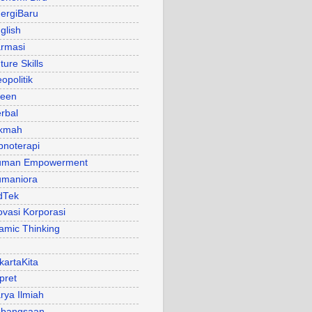
ergiBaru
glish
rmasi
ture Skills
opolitik
een
rbal
kmah
pnoterapi
uman Empowerment
maniora
dTek
ovasi Korporasi
lamic Thinking
kartaKita
pret
rya Ilmiah
bangsaan