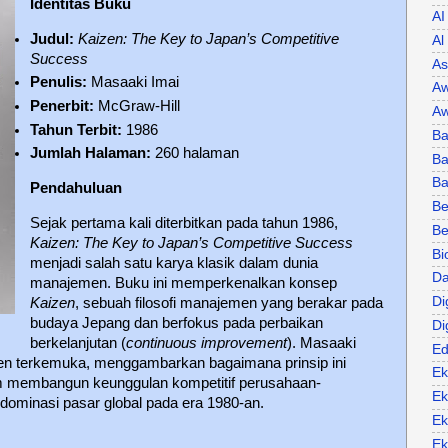
Identitas Buku
AI
Judul:
Kaizen: The Key to Japan’s Competitive
Al
Success
As
Penulis:
Masaaki Imai
Aw
Penerbit:
McGraw-Hill
Aw
Tahun Terbit:
1986
Ba
Jumlah Halaman:
260 halaman
Ba
B
Pendahuluan
Be
Sejak pertama kali diterbitkan pada tahun 1986,
Be
Kaizen: The Key to Japan’s Competitive Success
Bi
menjadi salah satu karya klasik dalam dunia
Da
manajemen. Buku ini memperkenalkan konsep
Di
Kaizen
, sebuah filosofi manajemen yang berakar pada
budaya Jepang dan berfokus pada perbaikan
Di
berkelanjutan (
continuous improvement
). Masaaki
Ed
en terkemuka, menggambarkan bagaimana prinsip ini
Ek
 membangun keunggulan kompetitif perusahaan-
Ek
ominasi pasar global pada era 1980-an.
Ek
Ek