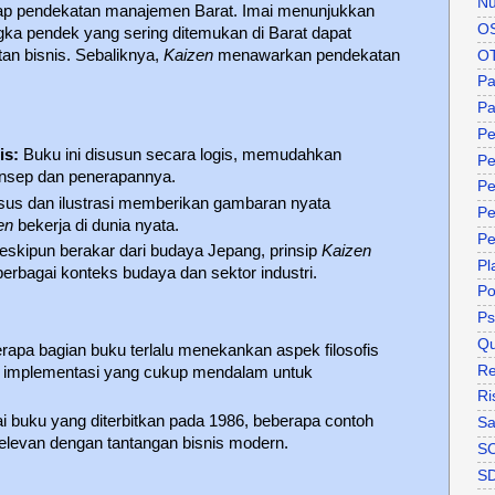
Nu
hadap pendekatan manajemen Barat. Imai menunjukkan
O
gka pendek yang sering ditemukan di Barat dapat
an bisnis. Sebaliknya,
Kaizen
menawarkan pendekatan
O
P
Pa
Pe
is:
Buku ini disusun secara logis, memudahkan
Pe
sep dan penerapannya.
Pe
sus dan ilustrasi memberikan gambaran nyata
Pe
en
bekerja di dunia nyata.
Pe
skipun berakar dari budaya Jepang, prinsip
Kaizen
Pl
erbagai konteks budaya dan sektor industri.
P
Ps
Qu
apa bagian buku terlalu menekankan aspek filosofis
Re
l implementasi yang cukup mendalam untuk
Ri
 buku yang diterbitkan pada 1986, beberapa contoh
Sa
elevan dengan tantangan bisnis modern.
S
S