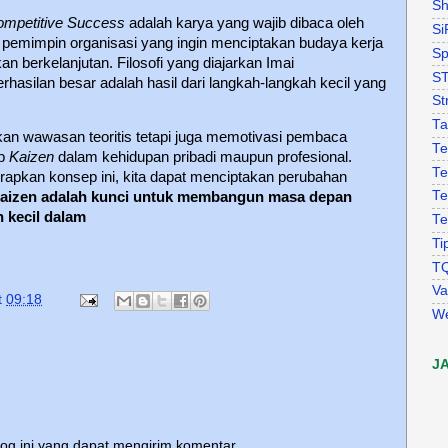
Sh
ompetitive Success
adalah karya yang wajib dibaca oleh
Si
n pemimpin organisasi yang ingin menciptakan budaya kerja
Sp
an berkelanjutan. Filosofi yang diajarkan Imai
S
hasilan besar adalah hasil dari langkah-langkah kecil yang
St
Ta
kan wawasan teoritis tetapi juga memotivasi pembaca
Te
ip
Kaizen
dalam kehidupan pribadi maupun profesional.
Te
kan konsep ini, kita dapat menciptakan perubahan
Te
aizen adalah kunci untuk membangun masa depan
h kecil dalam
Te
Ti
T
Va
t
09:18
W
J
log ini yang dapat mengirim komentar.