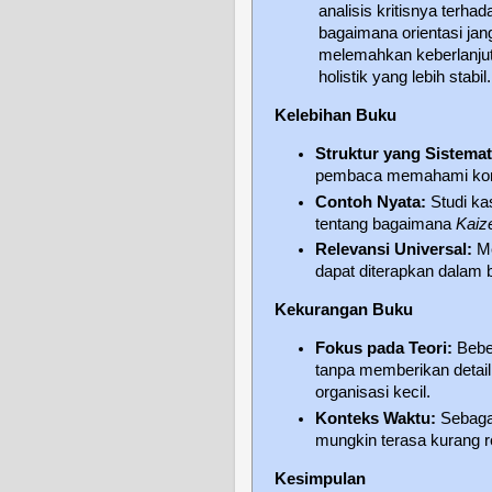
analisis kritisnya ter
bagaimana orientasi jan
melemahkan keberlanjut
holistik yang lebih stabil.
Kelebihan Buku
Struktur yang Sistemat
pembaca memahami kon
Contoh Nyata:
Studi ka
tentang bagaimana
Kaiz
Relevansi Universal:
Me
dapat diterapkan dalam b
Kekurangan Buku
Fokus pada Teori:
Beber
tanpa memberikan detai
organisasi kecil.
Konteks Waktu:
Sebagai
mungkin terasa kurang r
Kesimpulan