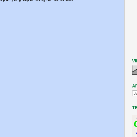
V
A
T