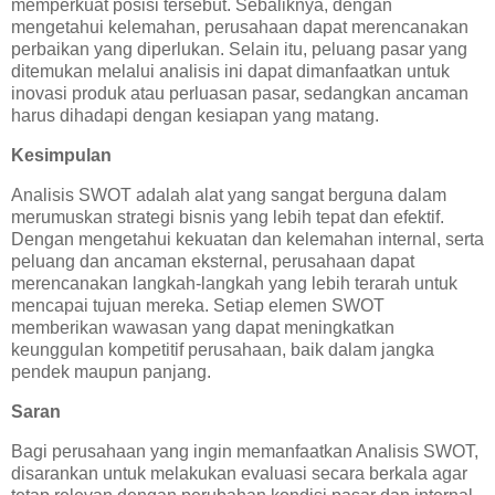
memperkuat posisi tersebut. Sebaliknya, dengan
mengetahui kelemahan, perusahaan dapat merencanakan
perbaikan yang diperlukan. Selain itu, peluang pasar yang
ditemukan melalui analisis ini dapat dimanfaatkan untuk
inovasi produk atau perluasan pasar, sedangkan ancaman
harus dihadapi dengan kesiapan yang matang.
Kesimpulan
Analisis SWOT adalah alat yang sangat berguna dalam
merumuskan strategi bisnis yang lebih tepat dan efektif.
Dengan mengetahui kekuatan dan kelemahan internal, serta
peluang dan ancaman eksternal, perusahaan dapat
merencanakan langkah-langkah yang lebih terarah untuk
mencapai tujuan mereka. Setiap elemen SWOT
memberikan wawasan yang dapat meningkatkan
keunggulan kompetitif perusahaan, baik dalam jangka
pendek maupun panjang.
Saran
Bagi perusahaan yang ingin memanfaatkan Analisis SWOT,
disarankan untuk melakukan evaluasi secara berkala agar