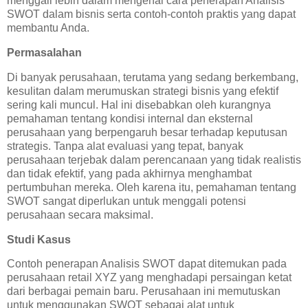
menggali lebih dalam mengenai cara penerapan Analisis
SWOT dalam bisnis serta contoh-contoh praktis yang dapat
membantu Anda.
Permasalahan
Di banyak perusahaan, terutama yang sedang berkembang,
kesulitan dalam merumuskan strategi bisnis yang efektif
sering kali muncul. Hal ini disebabkan oleh kurangnya
pemahaman tentang kondisi internal dan eksternal
perusahaan yang berpengaruh besar terhadap keputusan
strategis. Tanpa alat evaluasi yang tepat, banyak
perusahaan terjebak dalam perencanaan yang tidak realistis
dan tidak efektif, yang pada akhirnya menghambat
pertumbuhan mereka. Oleh karena itu, pemahaman tentang
SWOT sangat diperlukan untuk menggali potensi
perusahaan secara maksimal.
Studi Kasus
Contoh penerapan Analisis SWOT dapat ditemukan pada
perusahaan retail XYZ yang menghadapi persaingan ketat
dari berbagai pemain baru. Perusahaan ini memutuskan
untuk menggunakan SWOT sebagai alat untuk