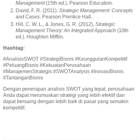
Management
(15th ed.). Pearson Education.
David, F. R. (2011).
Strategic Management: Concepts
and Cases
. Pearson Prentice Hall.
Hill, C. W. L., & Jones, G. R. (2012).
Strategic
Management Theory: An Integrated Approach
(10th
ed.). Houghton Mifflin.
Hashtag:
#AnalisisSWOT #StrategiBisnis #KeunggulanKompetitif
#PeluangBisnis #KekuatanPerusahaan
#ManajemenStrategis #SWOTAnalysis #InovasiBisnis
#TantanganBisnis
Dengan penerapan analisis SWOT yang tepat, perusahaan
Anda dapat merumuskan strategi yang lebih efektif dan
dapat bersaing dengan lebih baik di pasar yang semakin
kompetitif.