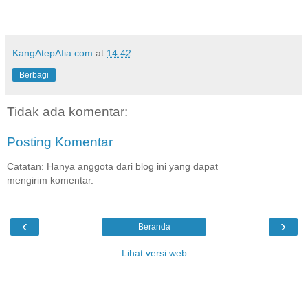
KangAtepAfia.com
at
14:42
Berbagi
Tidak ada komentar:
Posting Komentar
Catatan: Hanya anggota dari blog ini yang dapat
mengirim komentar.
‹
›
Beranda
Lihat versi web