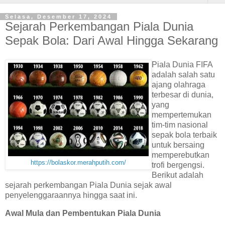
Selasa, Desember 17, 2024
Sejarah Perkembangan Piala Dunia
Sepak Bola: Dari Awal Hingga Sekarang
Piala Dunia FIFA
adalah salah satu
ajang olahraga
terbesar di dunia,
yang
mempertemukan
tim-tim nasional
sepak bola terbaik
untuk bersaing
memperebutkan
https://bolaskor.merahputih.com/
trofi bergengsi.
Berikut adalah
sejarah perkembangan Piala Dunia sejak awal
penyelenggaraannya hingga saat ini.
Awal Mula dan Pembentukan Piala Dunia