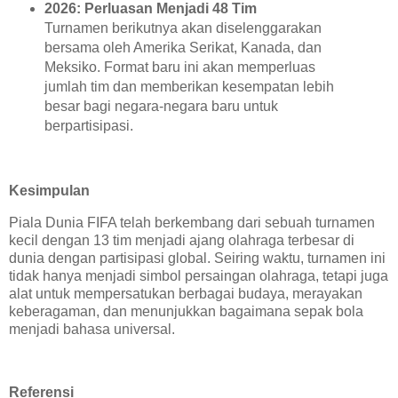
2026: Perluasan Menjadi 48 Tim
Turnamen berikutnya akan diselenggarakan
bersama oleh Amerika Serikat, Kanada, dan
Meksiko. Format baru ini akan memperluas
jumlah tim dan memberikan kesempatan lebih
besar bagi negara-negara baru untuk
berpartisipasi.
Kesimpulan
Piala Dunia FIFA telah berkembang dari sebuah turnamen
kecil dengan 13 tim menjadi ajang olahraga terbesar di
dunia dengan partisipasi global. Seiring waktu, turnamen ini
tidak hanya menjadi simbol persaingan olahraga, tetapi juga
alat untuk mempersatukan berbagai budaya, merayakan
keberagaman, dan menunjukkan bagaimana sepak bola
menjadi bahasa universal.
Referensi