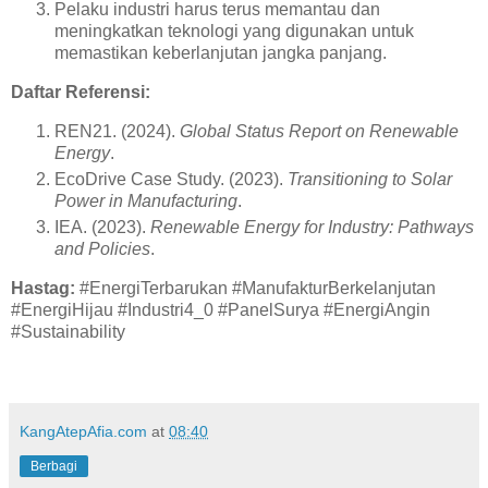
Pelaku industri harus terus memantau dan
meningkatkan teknologi yang digunakan untuk
memastikan keberlanjutan jangka panjang.
Daftar Referensi:
REN21. (2024).
Global Status Report on Renewable
Energy
.
EcoDrive Case Study. (2023).
Transitioning to Solar
Power in Manufacturing
.
IEA. (2023).
Renewable Energy for Industry: Pathways
and Policies
.
Hastag:
#EnergiTerbarukan #ManufakturBerkelanjutan
#EnergiHijau #Industri4_0 #PanelSurya #EnergiAngin
#Sustainability
KangAtepAfia.com
at
08:40
Berbagi