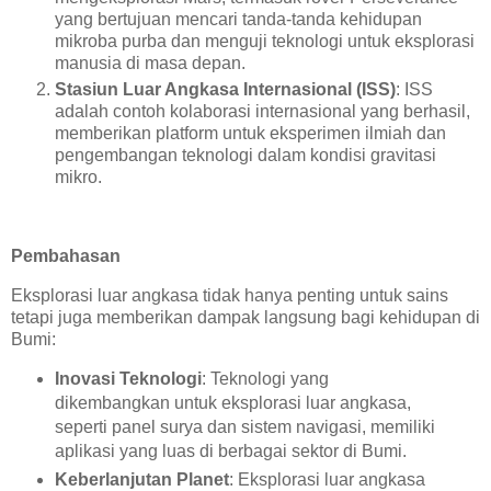
yang bertujuan mencari tanda-tanda kehidupan
mikroba purba dan menguji teknologi untuk eksplorasi
manusia di masa depan.
Stasiun Luar Angkasa Internasional (ISS)
: ISS
adalah contoh kolaborasi internasional yang berhasil,
memberikan platform untuk eksperimen ilmiah dan
pengembangan teknologi dalam kondisi gravitasi
mikro.
Pembahasan
Eksplorasi luar angkasa tidak hanya penting untuk sains
tetapi juga memberikan dampak langsung bagi kehidupan di
Bumi:
Inovasi Teknologi
: Teknologi yang
dikembangkan untuk eksplorasi luar angkasa,
seperti panel surya dan sistem navigasi, memiliki
aplikasi yang luas di berbagai sektor di Bumi.
Keberlanjutan Planet
: Eksplorasi luar angkasa