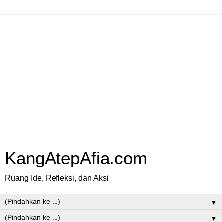
KangAtepAfia.com
Ruang Ide, Refleksi, dan Aksi
▼
▼