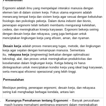
Pendahuluan
Ergonomi adalah ilmu yang mempelajari interaksi manusia dengan
elemen lain di dalam sistem kerja. Fokus utama ergonomi adalah
merancang tempat kerja dan sistem kerja agar sesuai dengan kebutuhan
fisiologis dan psikologis pekerja. Dalam dunia industri dan bisnis,
penerapan ergonomi telah terbukti membantu mengurangi kelelahan,
cedera, dan meningkatkan kinerja karyawan. Ergonomi bekerja seiring
dengan desain kerja dan rekayasa, yang juga bertujuan untuk
menciptakan lingkungan kerja yang efisien, aman, dan nyaman.
Desain kerja
adalah proses merancang tugas, metode, dan lingkungan
kerja agar sejalan dengan kemampuan manusia. Sementara
itu,
rekayasa kerja
(engineering) berkaitan dengan optimalisasi
teknologi, alat, dan proses untuk meningkatkan produktivitas dan
keselamatan dalam lingkungan kerja. Ketiga bidang ini harus
diintegrasikan untuk menciptakan kondisi kerja yang ideal bagi karyawan,
serta mencapai efisiensi operasional yang lebih tinggi.
Permasalahan
Meskipun penting, penerapan ergonomi, desain kerja, dan rekayasa
sering kali menghadapi berbagai kendala, antara lain:
.
Kurangnya Pemahaman tentang Ergonomi
– Banyak perusahaan
masih kurang memahami pentingnya ergonomi dalam meningkatkan