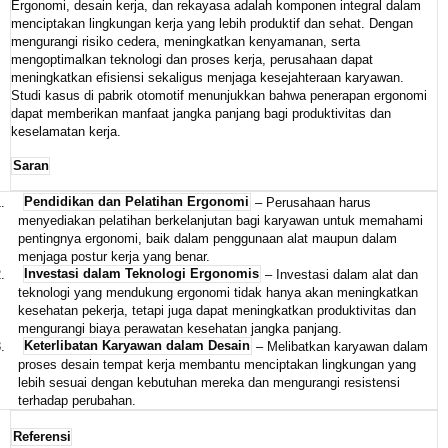
Ergonomi, desain kerja, dan rekayasa adalah komponen integral dalam
menciptakan lingkungan kerja yang lebih produktif dan sehat. Dengan
mengurangi risiko cedera, meningkatkan kenyamanan, serta
mengoptimalkan teknologi dan proses kerja, perusahaan dapat
meningkatkan efisiensi sekaligus menjaga kesejahteraan karyawan.
Studi kasus di pabrik otomotif menunjukkan bahwa penerapan ergonomi
dapat memberikan manfaat jangka panjang bagi produktivitas dan
keselamatan kerja.
Saran
.
Pendidikan dan Pelatihan Ergonomi
– Perusahaan harus
menyediakan pelatihan berkelanjutan bagi karyawan untuk memahami
pentingnya ergonomi, baik dalam penggunaan alat maupun dalam
menjaga postur kerja yang benar.
.
Investasi dalam Teknologi Ergonomis
– Investasi dalam alat dan
teknologi yang mendukung ergonomi tidak hanya akan meningkatkan
kesehatan pekerja, tetapi juga dapat meningkatkan produktivitas dan
mengurangi biaya perawatan kesehatan jangka panjang.
.
Keterlibatan Karyawan dalam Desain
– Melibatkan karyawan dalam
proses desain tempat kerja membantu menciptakan lingkungan yang
lebih sesuai dengan kebutuhan mereka dan mengurangi resistensi
terhadap perubahan.
Referensi