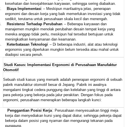
kesehatan dan kesejahteraan karyawan, sehingga sering diabaikan.
.
Biaya Implementasi
– Meskipun manfaatnya jelas, penerapan
ergonomi dan desain kerja yang baik memerlukan investasi yang tidak
sedikit, terutama untuk perusahaan skala kecil dan menengah.
.
Resistensi Terhadap Perubahan
– Beberapa karyawan dan
manajemen mungkin menolak perubahan desain tempat kerja yang
mereka anggap tidak perlu, meskipun hal tersebut bertujuan untuk
meningkatkan kenyamanan dan keamanan.
.
Keterbatasan Teknologi
– Di beberapa industri, alat atau teknologi
ergonomis yang diperlukan mungkin belum tersedia atau mahal untuk
diadopsi secara penuh.
Studi Kasus: Implementasi Ergonomi di Perusahaan Manufaktur
Otomotif
Sebuah studi kasus yang menarik adalah penerapan ergonomi di sebuah
pabrik manufaktur otomotif besar di Jepang. Pabrik ini awalnya
mengalami tingkat cedera punggung dan kelelahan yang tinggi di antara
para pekerja yang bekerja pada jalur perakitan. Dengan fokus pada
ergonomi, perusahaan menerapkan beberapa langkah kunci:
Penggantian Posisi Kerja
: Perusahaan menyesuaikan tinggi meja
kerja dan menyediakan kursi yang dapat diatur, sehingga pekerja dapat
bekerja dalam posisi yang nyaman dan mengurangi tekanan pada
punggung.