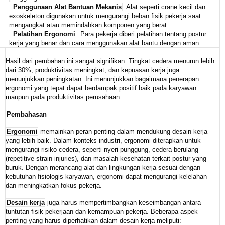
Penggunaan Alat Bantuan Mekanis
: Alat seperti crane kecil dan
exoskeleton digunakan untuk mengurangi beban fisik pekerja saat
mengangkat atau memindahkan komponen yang berat.
Pelatihan Ergonomi
: Para pekerja diberi pelatihan tentang postur
kerja yang benar dan cara menggunakan alat bantu dengan aman.
Hasil dari perubahan ini sangat signifikan. Tingkat cedera menurun lebih
dari 30%, produktivitas meningkat, dan kepuasan kerja juga
menunjukkan peningkatan. Ini menunjukkan bagaimana penerapan
ergonomi yang tepat dapat berdampak positif baik pada karyawan
maupun pada produktivitas perusahaan.
Pembahasan
Ergonomi
memainkan peran penting dalam mendukung desain kerja
yang lebih baik. Dalam konteks industri, ergonomi diterapkan untuk
mengurangi risiko cedera, seperti nyeri punggung, cedera berulang
(repetitive strain injuries), dan masalah kesehatan terkait postur yang
buruk. Dengan merancang alat dan lingkungan kerja sesuai dengan
kebutuhan fisiologis karyawan, ergonomi dapat mengurangi kelelahan
dan meningkatkan fokus pekerja.
Desain kerja
juga harus mempertimbangkan keseimbangan antara
tuntutan fisik pekerjaan dan kemampuan pekerja. Beberapa aspek
penting yang harus diperhatikan dalam desain kerja meliputi: