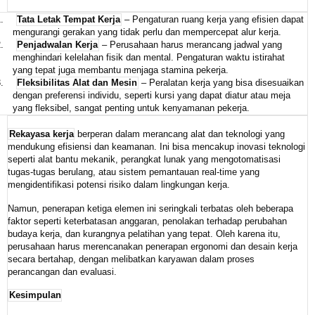
.
Tata Letak Tempat Kerja
– Pengaturan ruang kerja yang efisien dapat
mengurangi gerakan yang tidak perlu dan mempercepat alur kerja.
.
Penjadwalan Kerja
– Perusahaan harus merancang jadwal yang
menghindari kelelahan fisik dan mental. Pengaturan waktu istirahat
yang tepat juga membantu menjaga stamina pekerja.
.
Fleksibilitas Alat dan Mesin
– Peralatan kerja yang bisa disesuaikan
dengan preferensi individu, seperti kursi yang dapat diatur atau meja
yang fleksibel, sangat penting untuk kenyamanan pekerja.
Rekayasa kerja
berperan dalam merancang alat dan teknologi yang
mendukung efisiensi dan keamanan. Ini bisa mencakup inovasi teknologi
seperti alat bantu mekanik, perangkat lunak yang mengotomatisasi
tugas-tugas berulang, atau sistem pemantauan real-time yang
mengidentifikasi potensi risiko dalam lingkungan kerja.
Namun, penerapan ketiga elemen ini seringkali terbatas oleh beberapa
faktor seperti keterbatasan anggaran, penolakan terhadap perubahan
budaya kerja, dan kurangnya pelatihan yang tepat. Oleh karena itu,
perusahaan harus merencanakan penerapan ergonomi dan desain kerja
secara bertahap, dengan melibatkan karyawan dalam proses
perancangan dan evaluasi.
Kesimpulan