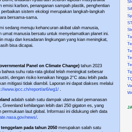
Sh
an emisi karbon, penanganan sampah plastik, penghentian
Si
n perbaikan sistem ekologi merupakan langkah-langkah
Sp
ecara bersama-sama.
S
i sedang menuju kehancuran akibat ulah manusia,
St
uh umat manusia bersatu untuk menyelamatkan planet ini.
Ta
n maju dan kesadaran lingkungan yang kian meningkat,
Te
sih bisa dicapai.
Te
Te
Te
overnmental Panel on Climate Change)
tahun 2023
ahwa suhu rata-rata global telah meningkat sebesar
Ti
ustri, dengan risiko kenaikan hingga 2°C atau lebih pada
T
akan mitigasi tidak diambil. Laporan ini dapat diakses melalui
Va
s://www.ipcc.ch/report/ar6/wg1/
.
W
nland
adalah salah satu dampak utama dari pemanasan
, Greenland kehilangan lebih dari 250 gigaton es, yang
J
ermukaan laut global. Informasi ini didukung oleh data
mate.nasa.gov/news/
.
n tenggelam pada tahun 2050
merupakan salah satu