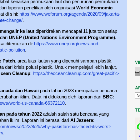
kibat kenaikan permukaan laut dan penurunan permukaan
 dari laporan penelitian oleh organisasi
World Economic
at di sini:
https://www.weforum.org/agenda/2020/09/jakarta-
ate-change/
.
mengalir ke laut
diperkirakan mencapai 11 juta ton setiap
 dari
UNEP (United Nations Environment Programme)
.
bisa ditemukan di:
https://www.unep.org/news-and-
tic-pollution
.
e Patch
, area luas lautan yang dipenuhi sampah plastik,
V
dari krisis polusi plastik. Untuk mempelajari lebih lanjut,
Ocean Cleanup
:
https://theoceancleanup.com/great-pacific-
A
Kanada dan Hawaii
pada tahun 2023 merupakan bencana
erubahan iklim. Data ini didukung oleh laporan dari
BBC
:
news/world-us-canada-66372110
.
T
tan pada tahun 2022
adalah salah satu bencana yang
han iklim. Laporan ini berasal dari
Al Jazeera
:
.com/news/2022/8/29/why-pakistan-has-faced-its-worst-
ry
.