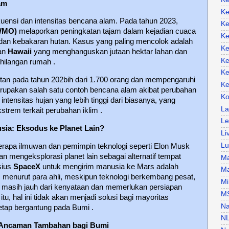
am
Ke
ensi dan intensitas bencana alam. Pada tahun 2023,
Ke
(WMO)
melaporkan peningkatan tajam dalam kejadian cuaca
Ke
i, dan kebakaran hutan. Kasus yang paling mencolok adalah
Ke
an
Hawaii
yang menghanguskan jutaan hektar lahan dan
Ke
hilangan rumah .
Ke
kistan pada tahun 202bih dari 1.700 orang dan mempengaruhi
Ke
merupakan salah satu contoh bencana alam akibat perubahan
Ko
h intensitas hujan yang lebih tinggi dari biasanya, yang
La
strem terkait perubahan iklim .
Le
sia: Eksodus ke Planet Lain?
Li
Lu
berapa ilmuwan dan pemimpin teknologi seperti Elon Musk
n mengeksplorasi planet lain sebagai alternatif tempat
Ma
sius
SpaceX
untuk mengirim manusia ke Mars adalah
Ma
 menurut para ahli, meskipun teknologi berkembang pesat,
Mi
in masih jauh dari kenyataan dan memerlukan persiapan
M
tu, hal ini tidak akan menjadi solusi bagi mayoritas
Na
etap bergantung pada Bumi .
N
: Ancaman Tambahan bagi Bumi