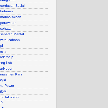
cerdasan Sosial
hutanan
mahasiswaan
perawatan
sehatan
sehatan Mental
wirausahaan
pi
nsia
adership
ving Lab
arNegeri
najemen Karir
sjid
nd Power
SDM
noTeknologi
LP