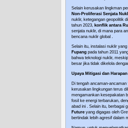
Selain kerusakan lingkman p
Non-Proliferasi Senjata Nukl
nuklir, ketegangan geopolitik
tahun 2023,
konflik antara R
senjata nuklir, di mana para a
bencana nuklir global .
Selain itu, instalasi nuklir y
Fupang
pada tahun 2011 yang
bahwa teknologi nuklir, meski
besar jika tidak dikelola denga
Upaya Mitigasi dan Harapa
Di tengah ancaman-ancaman ter
kerusakan lingkungan terus d
mengamankan kesepakatan bar
fosil ke energi terbarukan, d
abad ini . Selain itu, berbagai
Future
yang digagas oleh Gre
bertindak lebih agresif dalam m
Namun, untuk menyelamatkan B