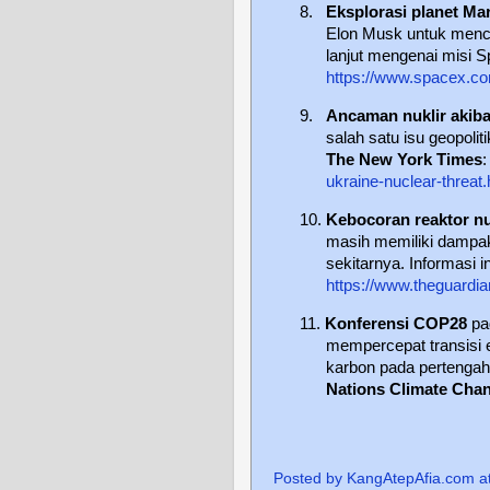
8.
Eksplorasi planet Ma
Elon Musk untuk mencari
lanjut mengenai misi S
https://www.spacex.co
9.
Ancaman nuklir akiba
salah satu isu geopolit
The New York Times
ukraine-nuclear-threat.
10.
Kebocoran reaktor nu
masih memiliki dampak 
sekitarnya. Informasi i
https://www.theguardia
11.
Konferensi COP28
pa
mempercepat transisi e
karbon pada pertengaha
Nations Climate Cha
Posted by
KangAtepAfia.com
a