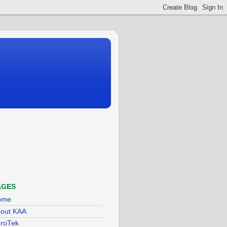
AGES
ome
out KAA
roTek