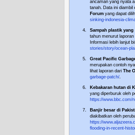
ancaman yang nyata a
tanah. Data ini diambil
Forum
yang dapat dilih
sinking-indonesia-clim
4.
Sampah plastik yang 
tahun menurut laporan
Informasi lebih lanjut 
stories/story/ocean-plas
5.
Great Pacific Garbag
merupakan contoh nyata 
lihat laporan dari
The 
garbage-patch/
.
6.
Kebakaran hutan di 
yang diperburuk oleh p
https://www.bbc.com/
7.
Banjir besar di Pakis
diakibatkan oleh peruba
https://www.aljazeera
flooding-in-recent-histo