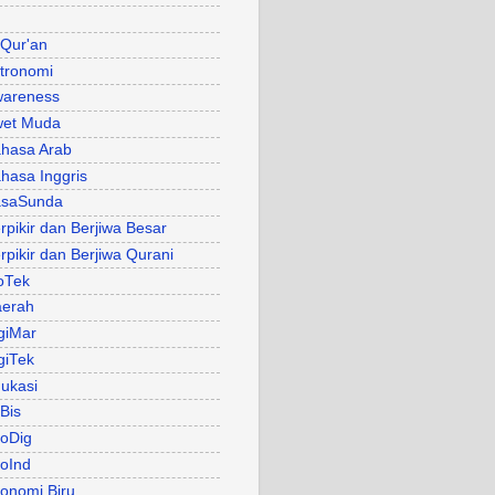
 Qur'an
tronomi
areness
et Muda
hasa Arab
hasa Inggris
asaSunda
rpikir dan Berjiwa Besar
rpikir dan Berjiwa Qurani
oTek
erah
giMar
giTek
ukasi
Bis
oDig
oInd
onomi Biru