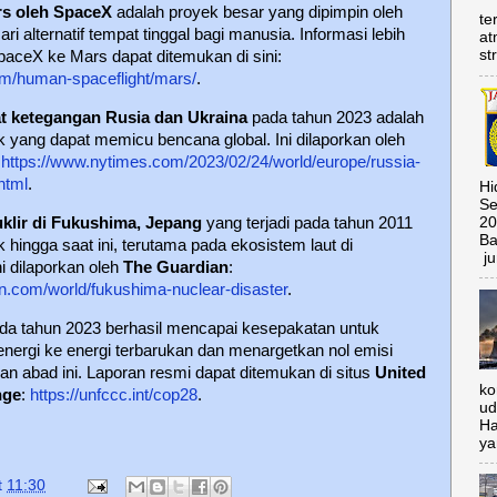
rs oleh SpaceX
adalah proyek besar yang dipimpin oleh
te
 alternatif tempat tinggal bagi manusia. Informasi lebih
at
st
paceX ke Mars dapat ditemukan di sini:
m/human-spaceflight/mars/
.
t ketegangan Rusia dan Ukraina
pada tahun 2023 adalah
ik yang dapat memicu bencana global. Ini dilaporkan oleh
:
https://www.nytimes.com/2023/02/24/world/europe/russia-
html
.
Hi
Se
20
klir di Fukushima, Jepang
yang terjadi pada tahun 2011
Ba
hingga saat ini, terutama pada ekosistem laut di
ju
ni dilaporkan oleh
The Guardian
:
n.com/world/fukushima-nuclear-disaster
.
da tahun 2023 berhasil mencapai kesepakatan untuk
nergi ke energi terbarukan dan menargetkan nol emisi
n abad ini. Laporan resmi dapat ditemukan di situs
United
ko
nge
:
https://unfccc.int/cop28
.
ud
Ha
ya
t
11:30