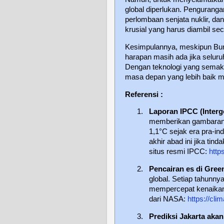
global diperlukan. Pengurang
perlombaan senjata nuklir, da
krusial yang harus diambil s
Kesimpulannya, meskipun Bum
harapan masih ada jika selur
Dengan teknologi yang semaki
masa depan yang lebih baik ma
Referensi :
1.
Laporan IPCC (Interg
memberikan gambaran b
1,1°C sejak era pra-ind
akhir abad ini jika tind
situs resmi IPCC:
http
2.
Pencairan es di Gree
global. Setiap tahunnya
mempercepat kenaikan p
dari NASA:
https://cli
3.
Prediksi Jakarta aka