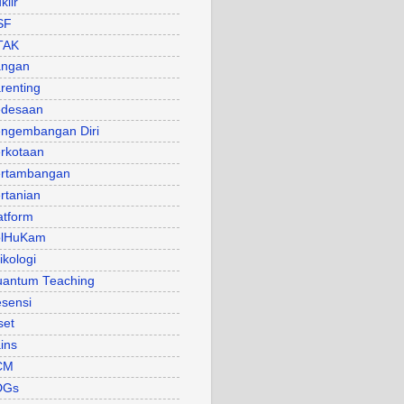
klir
SF
TAK
angan
renting
desaan
ngembangan Diri
rkotaan
rtambangan
rtanian
atform
olHuKam
ikologi
antum Teaching
sensi
set
ins
CM
DGs