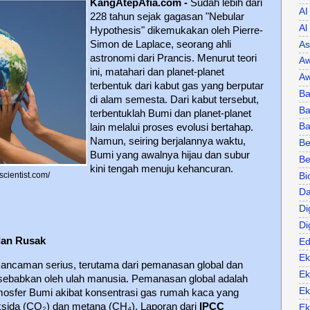
KangAtepAfia.com -
Sudah lebih dari
AI
228 tahun sejak gagasan "Nebular
Al
Hypothesis" dikemukakan oleh Pierre-
Simon de Laplace, seorang ahli
As
astronomi dari Prancis. Menurut teori
Aw
ini, matahari dan planet-planet
Aw
terbentuk dari kabut gas yang berputar
Ba
di alam semesta. Dari kabut tersebut,
Ba
terbentuklah Bumi dan planet-planet
B
lain melalui proses evolusi bertahap.
Namun, seiring berjalannya waktu,
Be
Bumi yang awalnya hijau dan subur
Be
kini tengah menuju kehancuran.
cientist.com/
Bi
Da
Di
Di
dan Rusak
Ed
Ek
i ancaman serius, terutama dari pemanasan global dan
Ek
sebabkan oleh ulah manusia. Pemanasan global adalah
Ek
tmosfer Bumi akibat konsentrasi gas rumah kaca yang
oksida (CO₂) dan metana (CH₄). Laporan dari
IPCC
Ek