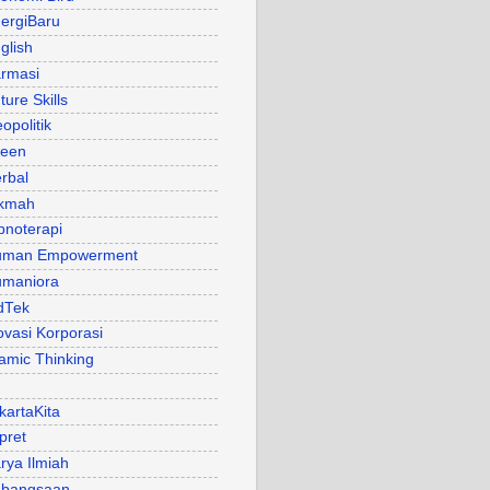
ergiBaru
glish
rmasi
ture Skills
opolitik
een
rbal
kmah
pnoterapi
uman Empowerment
maniora
dTek
ovasi Korporasi
lamic Thinking
kartaKita
pret
rya Ilmiah
bangsaan