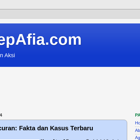
epAfia.com
n Aksi
4
P
H
uran: Fakta dan Kasus Terbaru
Ab
Ag