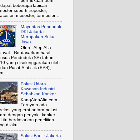
permukaan Bumi
rdapat beberapa lapisan
mosfer seperti troposfer,
ratosfer, mesosfer, termosfer ...
Mayoritas Penduduk
DKI Jakarta
Merupakan Suku
Jawa
Oleh : Atep Afia
dayat - Berdasarkan hasil
nsus Penduduk (SP) tahun
10 yang diselenggarakan oleh
dan Pusat Statistik (BPS),
ml...
Polusi Udara
Kawasan Industri
Sebabkan Kanker
KangAtepAfia.com -
Ternyata ada
relasi yang erat antara polusi
ara dengan penyakit kanker.
l itu berdasarkan penelitian
ng dilaku...
Solusi Banjir Jakarta