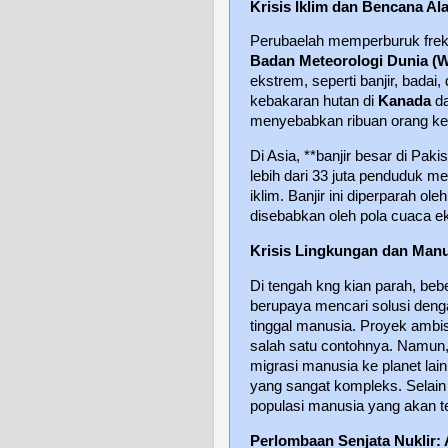
Krisis Iklim dan Bencana Al
Perubaelah memperburuk freku
Badan Meteorologi Dunia 
ekstrem, seperti banjir, bada
kebakaran hutan di
Kanada
d
menyebabkan ribuan orang ke
Di Asia, **banjir besar di Pa
lebih dari 33 juta penduduk 
iklim. Banjir ini diperparah ole
disebabkan oleh pola cuaca ek
Krisis Lingkungan dan Manu
Di tengah kng kian parah, be
berupaya mencari solusi denga
tinggal manusia. Proyek ambi
salah satu contohnya. Namun,
migrasi manusia ke planet la
yang sangat kompleks. Selain i
populasi manusia yang akan t
Perlombaan Senjata Nuklir