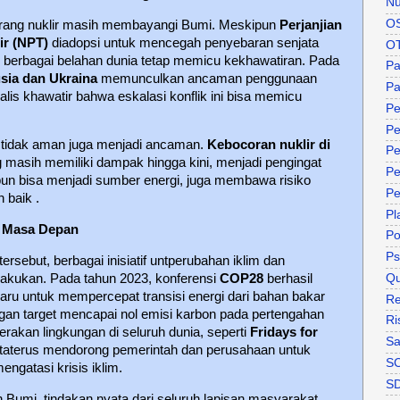
Nu
O
erang nuklir masih membayangi Bumi. Meskipun
Perjanjian
ir (NPT)
diadopsi untuk mencegah penyebaran senjata
O
 di berbagai belahan dunia tetap memicu kekhawatiran. Pada
P
usia dan Ukraina
memunculkan ancaman penggunaan
Pa
nalis khawatir bahwa eskalasi konflik ini bisa memicu
Pe
Pe
ang tidak aman juga menjadi ancaman.
Kebocoran nuklir di
Pe
 masih memiliki dampak hingga kini, menjadi pengingat
Pe
pun bisa menjadi sumber energi, juga membawa risiko
Pe
n baik .
Pl
n Masa Depan
P
Ps
sebut, berbagai inisiatif untperubahan iklim dan
Qu
ilakukan. Pada tahun 2023, konferensi
COP28
berhasil
u untuk mempercepat transisi energi dari bahan bakar
Re
engan target mencapai nol emisi karbon pada pertengahan
Ri
 gerakan lingkungan di seluruh dunia, seperti
Fridays for
Sa
taterus mendorong pemerintah dan perusahaan untuk
S
engatasi krisis iklim.
S
umi, tindakan nyata dari seluruh lapisan masyarakat