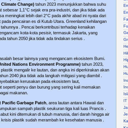
n Climate Change)
tahun 2023 menunjukkan bahwa suhu
En
t sebesar 1,1°C sejak era pra-industri, dan jika tidak ada
En
sa meningkat lebih dari 2°C pada akhir abad ini nyata dari
Fa
t pada pencairan es di Kutub Utara. Greenland kehilangan
Fu
p tahunnya . Pencai berkontribusi terhadap kenaikan
engancam kota-kota pesisir, termasuk Jakarta, yang
Ge
da tahun 2050 jika tidak ada tindakan serius .
Gr
He
Hi
asalah besar lainnya yang mengancam ekosistem Bumi.
Hi
nited Nations Environment Programme)
tahun 2023,
H
n plastik mengalir ke lautan, dan angka ini diperkirakan akan
Hu
tahun 2040 jika tidak ada langkah mitigasi yang diambil .
In
nyebabkan kerusakan pada ekosistem laut,
 seperti penyu dan burung yang sering kali memakan
In
bagai makanan.
Is
IT
t Pacific Garbage Patch
, area lautan antara Hawaii dan
Ja
tumpukan sampah plastik seukuran tiga kali luas Prancis .
sabut kini ditemukan di tubuh manusia, dari darah hingga air
Je
krisis plastik sudah merambah ke kesehatan manusia .
Ka
Ke