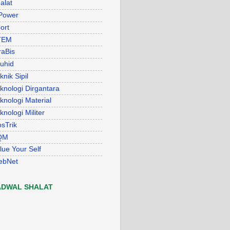
alat
Power
ort
TEM
raBis
uhid
knik Sipil
knologi Dirgantara
knologi Material
knologi Militer
psTrik
QM
lue Your Self
ebNet
ADWAL SHALAT