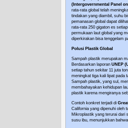
(Intergovernmental Panel o
rata-rata global telah meningka
tindakan yang diambil, suhu bi
pemanasan global dapat diliha
rata-rata 250 gigaton es setia
permukaan laut global yang m
diperkirakan bisa tenggelam pa
Polusi Plastik Global
Sampah plastik merupakan m
Berdasarkan laporan
UNEP (U
setiap tahun sekitar 11 juta to
meningkat tiga kali lipat pada 
Sampah plastik, yang sul, me
membahayakan kehidupan laut
plastik karena mengiranya se
Contoh konkret terjadi di
Grea
California yang dipenuhi oleh 
Mikroplastik yang terurai dari 
susu ibu, menunjukkan bahwa 