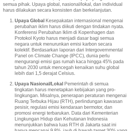
semua pihak. Upaya global, nasional/lokal, dan individual
harus dilakukan secara konsisten dan berkelanjutan.
Upaya Global
Kesepakatan internasional mengenai
perubahan iklim harus diikuti dengan tindakan nyata.
Konferensi Perubahan Iklim di Kopenhagen dan
Protokol Kyoto harus menjadi dasar bagi semua
negara untuk menurunkan emisi karbon secara
kolektif. Berdasarkan laporan dari Intergovernmental
Panel on Climate Change (IPCC), dunia perlu
mengurangi emisi gas rumah kaca hingga 45% pada
tahun 2030 untuk mencegah kenaikan suhu global
lebih dari 1,5 derajat Celsius.
Upaya Nasional/Lokal
Pemerintah di semua
tingkatan harus menetapkan kebijakan yang pro-
lingkungan. Misalnya, penerapan peraturan mengenai
Ruang Terbuka Hijau (RTH), perlindungan kawasan
pesisir, regulasi emisi kendaraan bermotor, dan
promosi energi terbarukan. Data dari Kementerian
Lingkungan Hidup dan Kehutanan Indonesia
menunjukkan bahwa luas RTH di Jakarta saat ini
hanya mencapai 9,8%, jauh di bawah target 30% yang