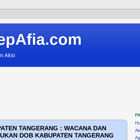
epAfia.com
n Aksi
P
H
ATEN TANGERANG : WACANA DAN
Ab
UKAN DOB KABUPATEN TANGERANG
Ag