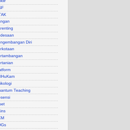
klir
SF
TAK
angan
renting
desaan
ngembangan Diri
rkotaan
rtambangan
rtanian
atform
olHuKam
ikologi
antum Teaching
sensi
set
ins
CM
DGs