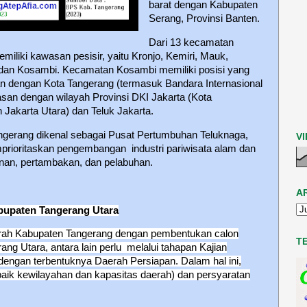
barat dengan Kabupaten
Serang, Provinsi Banten.
Dari 13 kecamatan
emiliki kawasan pesisir, yaitu Kronjo, Kemiri, Mauk,
a dan Kosambi. Kecamatan Kosambi memiliki posisi yang
asan dengan Kota Tangerang (termasuk Bandara Internasional
asan dengan wilayah Provinsi DKI Jakarta (Kota
n Jakarta Utara) dan Teluk Jakarta.
gerang dikenal sebagai Pusat Pertumbuhan Teluknaga,
V
mprioritaskan pengembangan industri pariwisata alam dan
kanan, pertambakan, dan pelabuhan.
A
upaten Tangerang Utara
rah Kabupaten Tangerang dengan pembentukan calon
T
ng Utara, antara lain perlu melalui tahapan Kajian
ngan terbentuknya Daerah Persiapan. Dalam hal ini,
baik kewilayahan dan kapasitas daerah) dan persyaratan