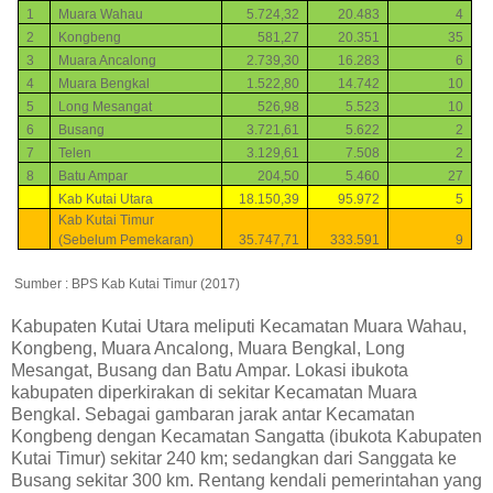
1
Muara Wahau
5.724,32
20.483
4
2
Kongbeng
581,27
20.351
35
3
Muara Ancalong
2.739,30
16.283
6
4
Muara Bengkal
1.522,80
14.742
10
5
Long Mesangat
526,98
5.523
10
6
Busang
3.721,61
5.622
2
7
Telen
3.129,61
7.508
2
8
Batu Ampar
204,50
5.460
27
Kab Kutai Utara
18.150,39
95.972
5
Kab Kutai Timur
(Sebelum Pemekaran)
35.747,71
333.591
9
Sumber : BPS Kab Kutai Timur (2017)
Kabupaten Kutai Utara meliputi Kecamatan Muara Wahau,
Kongbeng, Muara Ancalong, Muara Bengkal, Long
Mesangat, Busang dan Batu Ampar. Lokasi ibukota
kabupaten diperkirakan di sekitar Kecamatan Muara
Bengkal. Sebagai gambaran jarak antar Kecamatan
Kongbeng dengan Kecamatan Sangatta (ibukota Kabupaten
Kutai Timur) sekitar 240 km; sedangkan dari Sanggata ke
Busang sekitar 300 km. Rentang kendali pemerintahan yang