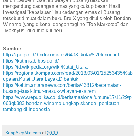
tahun 1990-an. Saat itu wilayah Busang diisukan
mengandung cadangan emas yang cukup besar. Hasil
investigasi "kepalsuan" isu cadangan emas di Busang
tersebut dimuat dalam buku Bre-X yang ditulis oleh Bondan
Winarno (yang dikenal dengan tagline "Top Markotop" dan
"Maknyus" di dunia kuliner).
Sumber :
http://kpu.go.id/dmdocuments/6408_kutai%20timur.pdf
https://kutimkab.bps.go.id/
https://id.wikipedia.org/wiki/Kutai_Utara
https://regional.kompas.com/read/2013/03/01/15253435/Kab
upaten.Kutai.Utara.Layak.Dibentuk
https://kaltim.antaranews.com/berita/43812/kecamatan-
busang-kutai-timur-masuk-wilayah-ekstrem
https://www.republika.co.id/berita/nasional/umum/17/11/29/p
063qk383-bondan-winarno-ungkap-skandal-penipuan-
tambang-di-indonesia
KangAtepAfia.com
at
20:19