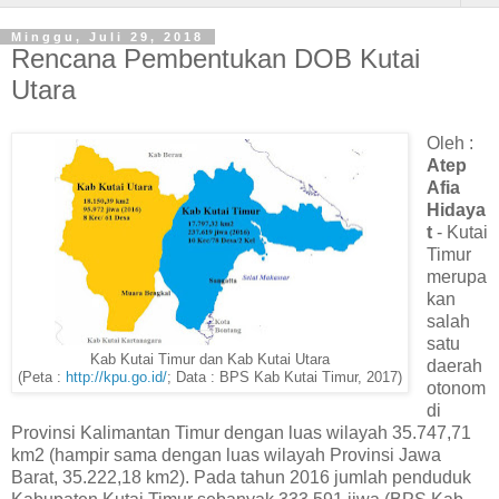
Minggu, Juli 29, 2018
Rencana Pembentukan DOB Kutai
Utara
Oleh :
Atep
Afia
Hidaya
t
- Kutai
Timur
merupa
kan
salah
satu
Kab Kutai Timur dan Kab Kutai Utara
daerah
(Peta :
http://kpu.go.id/
; Data : BPS Kab Kutai Timur, 2017)
otonom
di
Provinsi Kalimantan Timur dengan luas wilayah 35.747,71
km2 (hampir sama dengan luas wilayah Provinsi Jawa
Barat, 35.222,18 km2). Pada tahun 2016 jumlah penduduk