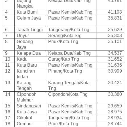
3
Bojong
Kelapa Dua/Kab Tng
45.781
Nangka
4
Kuta Bumi
Pasar Kemis/Kab Tng
41.198
5
Gelam Jaya
Pasar Kemis/Kab Tng
35.831
6
Tanah Tinggi
Tangerang/Kota Tng
35.629
7
Unyur
Serang/Kota Srg
35.303
8
Gebang
Priuk/Kota Tng
35.101
Jaya
9
Kelapa Dua
Kelapa Dua/Kab Tng
34.537
10
Kadu
Curug/Kab Tng
31.652
11
Kuta Baru
Pasar Kemis/Kab Tng
31.636
12
Kunciran
Pinang/Kota Tng
30.999
Indah
13
Karang
Karang Tengah/Kota
30.424
Tengah
Tng
14
Cipondoh
Cipondoh/Kota Tng
30.380
Makmur
15
Sindangsari
Pasar Kemis/Kab Tng
29.659
16
Kuta Jaya
Pasar Kemis/Kab Tng
28.975
17
Cikokol
Tangerang/Kota Tng
28.934
18
Gembor
Priuk/Kota Tng
28.744