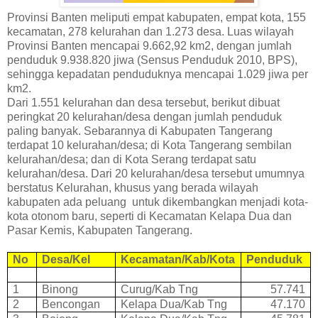
Provinsi Banten meliputi empat kabupaten, empat kota, 155
kecamatan, 278 kelurahan dan 1.273 desa. Luas wilayah
Provinsi Banten mencapai 9.662,92 km2, dengan jumlah
penduduk 9.938.820 jiwa (Sensus Penduduk 2010, BPS),
sehingga kepadatan penduduknya mencapai 1.029 jiwa per
km2.
Dari 1.551 kelurahan dan desa tersebut, berikut dibuat
peringkat 20 kelurahan/desa dengan jumlah penduduk
paling banyak. Sebarannya di Kabupaten Tangerang
terdapat 10 kelurahan/desa; di Kota Tangerang sembilan
kelurahan/desa; dan di Kota Serang terdapat satu
kelurahan/desa. Dari 20 kelurahan/desa tersebut umumnya
berstatus Kelurahan, khusus yang berada wilayah
kabupaten ada peluang untuk dikembangkan menjadi kota-
kota otonom baru, seperti di Kecamatan Kelapa Dua dan
Pasar Kemis, Kabupaten Tangerang.
No
Desa/Kel
Kecamatan/Kab/Kota
Penduduk
1
Binong
Curug/Kab Tng
57.741
2
Bencongan
Kelapa Dua/Kab Tng
47.170