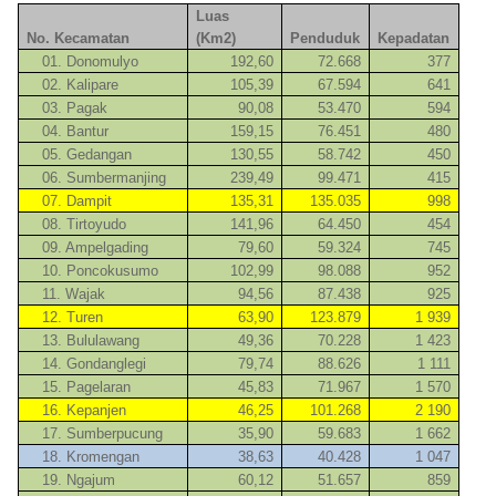
Luas
No. Kecamatan
(Km2)
Penduduk
Kepadatan
01. Donomulyo
192,60
72.668
377
02. Kalipare
105,39
67.594
641
03. Pagak
90,08
53.470
594
04. Bantur
159,15
76.451
480
05. Gedangan
130,55
58.742
450
06. Sumbermanjing
239,49
99.471
415
07. Dampit
135,31
135.035
998
08. Tirtoyudo
141,96
64.450
454
09. Ampelgading
79,60
59.324
745
10. Poncokusumo
102,99
98.088
952
11. Wajak
94,56
87.438
925
12. Turen
63,90
123.879
1 939
13. Bululawang
49,36
70.228
1 423
14. Gondanglegi
79,74
88.626
1 111
15. Pagelaran
45,83
71.967
1 570
16. Kepanjen
46,25
101.268
2 190
17. Sumberpucung
35,90
59.683
1 662
18. Kromengan
38,63
40.428
1 047
19. Ngajum
60,12
51.657
859