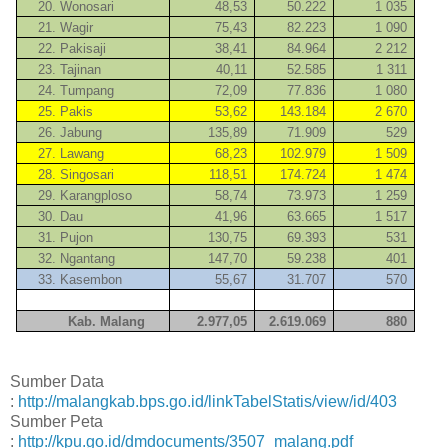
20. Wonosari
48,53
50.222
1 035
21. Wagir
75,43
82.223
1 090
22. Pakisaji
38,41
84.964
2 212
23. Tajinan
40,11
52.585
1 311
24. Tumpang
72,09
77.836
1 080
25. Pakis
53,62
143.184
2 670
26. Jabung
135,89
71.909
529
27. Lawang
68,23
102.979
1 509
28. Singosari
118,51
174.724
1 474
29. Karangploso
58,74
73.973
1 259
30. Dau
41,96
63.665
1 517
31. Pujon
130,75
69.393
531
32. Ngantang
147,70
59.238
401
33. Kasembon
55,67
31.707
570
Kab. Malang
2.977,05
2.619.069
880
Sumber Data
:
http://malangkab.bps.go.id/linkTabelStatis/view/id/403
Sumber Peta
:
http://kpu.go.id/dmdocuments/3507_malang.pdf