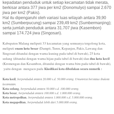
kepadatan penduduk untuk setiap kecamatan tidak merata,
berkisar antara 377 jiwa per km2 (Donomulyo) sampai 2.670
jiwa per km2 (Pakis).
Hal itu dipengaruhi oleh variasi luas wilayah antara 39,90
km2 (Sumberpucung) sampai 239,49 km2 (Sumbermanjing);
serta jumlah penduduk antara 31.707 jiwa (Kasembon)
sampai 174.724 jiwa (Singosari).
Kabupaten Malang meliputi 33 kecamatan yang semuanya tergolong kota,
enam kota besar
meliputi
(Dampit, Turen, Kepanjen, Pakis, Lawang dan
Singosari ditandai dengan warna kuning pada tabel di bawah), 25 kota
dua kota kecil
sedang (ditandai dengan warna hijau pada tabel di bawah) dan
(Kromengan dan Kesambon, ditandai dengan warna biru pada tabel di bawah),
yaitu dengan mengacu pada
Klasifikasi kota dibedakan secara numerik :
Kota kecil
,
berpenduduk antara 20.000 s.d. 50.000 orang. Umumnya berstatus ibukota
kecamatan.
Kota sedang
,
berpenduduk antara 50.000 s.d. 100.000 orang.
Kota besar
,
berpenduduk antara 100.000 s.d. 1.000.000 orang.
Kota metropolitan
,
berpenduduk antara 1.000.000 s.d. 5.000.000 orang.
Kota megapolitan
,
berpenduduk lebih dari 5.000.000 orang.