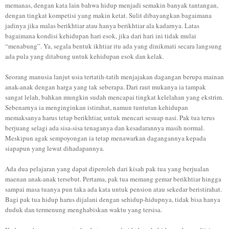
memanas, dengan kata lain bahwa hidup menjadi semakin banyak tantangan,
dengan tingkat kompetisi yang makin ketat. Sulit dibayangkan bagaimana
jadinya jika malas berikhtiar atau hanya berikhtiar ala kadarnya. Latas
bagaimana kondisi kehidupan hari esok, jika dari hari ini tidak mulai
“menabung”. Ya, segala bentuk ikhtiar itu ada yang dinikmati secara langsung
ada pula yang ditabung untuk kehidupan esok dan kelak.
Seorang manusia lanjut usia tertatih-tatih menjajakan dagangan berupa mainan
anak-anak dengan harga yang tak seberapa. Dari raut mukanya ia tampak
sangat lelah, bahkan mungkin sudah mencapai tingkat kelelahan yang ekstrim.
Sebenarnya ia menginginkan istirahat, namun tuntutan kehidupan
memaksanya harus tetap berikhtiar, untuk mencari sesuap nasi. Pak tua terus
berjuang selagi ada sisa-sisa tenaganya dan kesadarannya masih normal.
Meskipun agak sempoyongan ia tetap menawarkan dagangannya kepada
siapapun yang lewat dihadapannya.
Ada dua pelajaran yang dapat diperoleh dari kisah pak tua yang berjualan
maenan anak-anak tersebut. Pertama, pak tua memang gemar berikhtiar hingga
sampai masa tuanya pun taka ada kata untuk pension atau sekedar beristirahat.
Bagi pak tua hidup harus dijalani dengan sehidup-hidupnya, tidak bisa hanya
duduk dan termenung menghabiskan waktu yang tersisa.