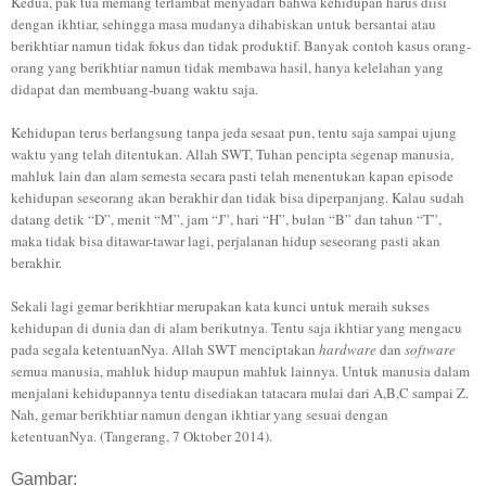
Kedua, pak tua memang terlambat menyadari bahwa kehidupan harus diisi
dengan ikhtiar, sehingga masa mudanya dihabiskan untuk bersantai atau
berikhtiar namun tidak fokus dan tidak produktif. Banyak contoh kasus orang-
orang yang berikhtiar namun tidak membawa hasil, hanya kelelahan yang
didapat dan membuang-buang waktu saja.
Kehidupan terus berlangsung tanpa jeda sesaat pun, tentu saja sampai ujung
waktu yang telah ditentukan. Allah SWT, Tuhan pencipta segenap manusia,
mahluk lain dan alam semesta secara pasti telah menentukan kapan episode
kehidupan seseorang akan berakhir dan tidak bisa diperpanjang. Kalau sudah
datang detik “D”, menit “M”, jam “J”, hari “H”, bulan “B” dan tahun “T”,
maka tidak bisa ditawar-tawar lagi, perjalanan hidup seseorang pasti akan
berakhir.
Sekali lagi gemar berikhtiar merupakan kata kunci untuk meraih sukses
kehidupan di dunia dan di alam berikutnya. Tentu saja ikhtiar yang mengacu
pada segala ketentuanNya. Allah SWT menciptakan
hardware
dan
software
semua manusia, mahluk hidup maupun mahluk lainnya. Untuk manusia dalam
menjalani kehidupannya tentu disediakan tatacara mulai dari A,B,C sampai Z.
Nah, gemar berikhtiar namun dengan ikhtiar yang sesuai dengan
ketentuanNya. (Tangerang, 7 Oktober 2014).
Gambar: