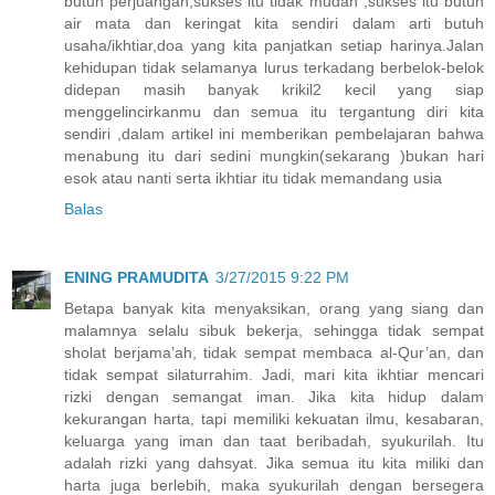
butuh perjuangan,sukses itu tidak mudah ,sukses itu butuh
air mata dan keringat kita sendiri dalam arti butuh
usaha/ikhtiar,doa yang kita panjatkan setiap harinya.Jalan
kehidupan tidak selamanya lurus terkadang berbelok-belok
didepan masih banyak krikil2 kecil yang siap
menggelincirkanmu dan semua itu tergantung diri kita
sendiri ,dalam artikel ini memberikan pembelajaran bahwa
menabung itu dari sedini mungkin(sekarang )bukan hari
esok atau nanti serta ikhtiar itu tidak memandang usia
Balas
ENING PRAMUDITA
3/27/2015 9:22 PM
Betapa banyak kita menyaksikan, orang yang siang dan
malamnya selalu sibuk bekerja, sehingga tidak sempat
sholat berjama’ah, tidak sempat membaca al-Qur’an, dan
tidak sempat silaturrahim. Jadi, mari kita ikhtiar mencari
rizki dengan semangat iman. Jika kita hidup dalam
kekurangan harta, tapi memiliki kekuatan ilmu, kesabaran,
keluarga yang iman dan taat beribadah, syukurilah. Itu
adalah rizki yang dahsyat. Jika semua itu kita miliki dan
harta juga berlebih, maka syukurilah dengan bersegera