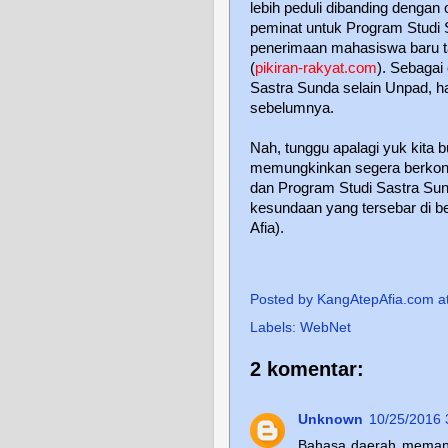
lebih peduli dibanding dengan
peminat untuk Program Studi 
penerimaan mahasiswa baru tah
(
pikiran-rakyat.com
). Sebagai
Sastra Sunda selain Unpad, ha
sebelumnya.
Nah, tunggu apalagi yuk kita 
memungkinkan segera berkont
dan Program Studi Sastra Sund
kesundaan yang tersebar di be
Afia).
Posted by
KangAtepAfia.com
a
Labels:
WebNet
2 komentar:
Unknown
10/25/2016 
Bahasa daerah memang h