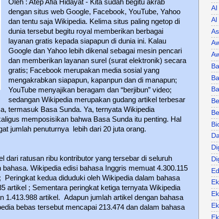
Oleh : Atep Afia Hidayat - Kita sudah begitu akrab
AI
dengan situs web Google, Facebook, YouTube, Yahoo
Al
dan tentu saja Wikipedia. Kelima situs paling ngetop di
dunia tersebut begitu royal memberikan berbagai
As
layanan gratis kepada siapapun di dunia ini. Kalau
Aw
Google dan Yahoo lebih dikenal sebagai mesin pencari
Aw
dan memberikan layanan surel (surat elektronik) secara
Ba
gratis; Facebook merupakan media sosial yang
Ba
mengakrabkan siapapun, kapanpun dan di manapun;
B
YouTube menyajikan beragam dan “berjibun” video;
sedangan Wikipedia merupakan gudang artikel terbesar
Be
sa, termasuk Basa Sunda. Ya, ternyata Wikipedia
Be
ligus memposisikan bahwa Basa Sunda itu penting. Hal
Bi
at jumlah penuturnya lebih dari 20 juta orang.
Da
Di
l dari ratusan ribu kontributor yang tersebar di seluruh
Di
n bahasa. Wikipedia edisi bahasa Inggris memuat 4.300.115
Ed
;
Peringkat kedua diduduki oleh Wikipedia dalam bahasa
Ek
 artikel ; Sementara peringkat ketiga ternyata Wikipedia
Ek
 1.413.988 artikel.
Adapun jumlah artikel dengan bahasa
Ek
opedia bebas tersebut mencapai 213.474 dan dalam bahasa
Ek