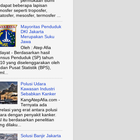
permukaan Bumi
rdapat beberapa lapisan
mosfer seperti troposfer,
ratosfer, mesosfer, termosfer ...
Mayoritas Penduduk
DKI Jakarta
Merupakan Suku
Jawa
Oleh : Atep Afia
dayat - Berdasarkan hasil
nsus Penduduk (SP) tahun
10 yang diselenggarakan oleh
dan Pusat Statistik (BPS),
ml...
Polusi Udara
Kawasan Industri
Sebabkan Kanker
KangAtepAfia.com -
Ternyata ada
relasi yang erat antara polusi
ara dengan penyakit kanker.
l itu berdasarkan penelitian
ng dilaku...
Solusi Banjir Jakarta