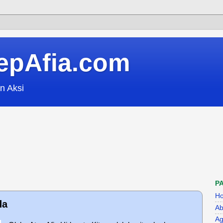
epAfia.com
n Aksi
P
H
da
Ab
Ag