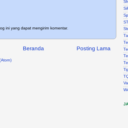
Sh
Si
Sp
S
log ini yang dapat mengirim komentar.
St
Ta
Te
Beranda
Posting Lama
Te
Te
(Atom)
Te
Ti
T
Va
W
J