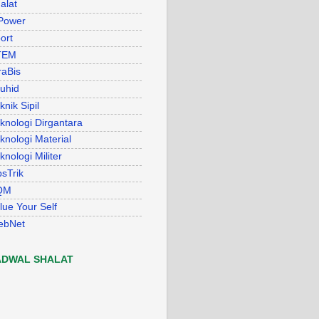
alat
Power
ort
TEM
raBis
uhid
knik Sipil
knologi Dirgantara
knologi Material
knologi Militer
psTrik
QM
lue Your Self
ebNet
ADWAL SHALAT