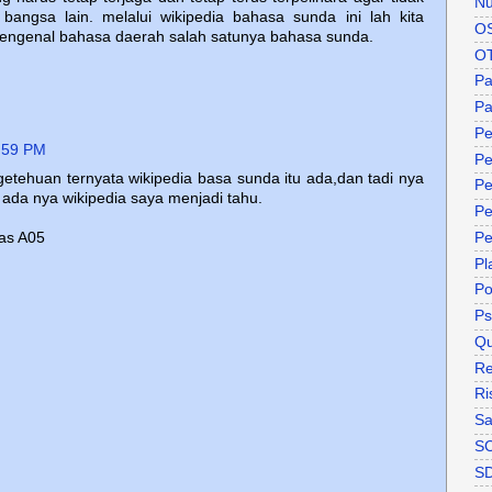
Nu
 bangsa lain. melalui wikipedia bahasa sunda ini lah kita
O
ngenal bahasa daerah salah satunya bahasa sunda.
O
P
Pa
Pe
:59 PM
Pe
ehuan ternyata wikipedia basa sunda itu ada,dan tadi nya
Pe
 ada nya wikipedia saya menjadi tahu.
Pe
as A05
Pe
Pl
P
Ps
Qu
Re
Ri
Sa
S
S