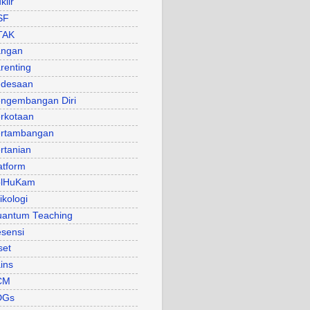
klir
SF
TAK
angan
renting
desaan
ngembangan Diri
rkotaan
rtambangan
rtanian
atform
olHuKam
ikologi
antum Teaching
sensi
set
ins
CM
DGs