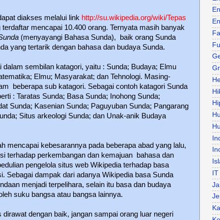
En
apat diakses melalui link
http://su.wikipedia.org/wiki/Tepas
En
terdaftar mencapai 10.400 orang. Ternyata masih banyak
Fa
Sunda
(menyayangi Bahasa Sunda),
baik orang Sunda
Fu
da yang tertarik dengan bahasa dan budaya Sunda.
Ge
 dalam sembilan katagori, yaitu : Sunda; Budaya; Elmu
Gr
atematika; Elmu; Masyarakat; dan Tehnologi. Masing-
He
alam
beberapa sub katagori. Sebagai contoh katagori Sunda
Hi
perti : Taratas Sunda; Basa Sunda; Inohong Sunda;
Hi
dat Sunda; Kasenian Sunda; Paguyuban Sunda; Pangarang
H
unda; Situs arkeologi Sunda; dan Unak-anik Budaya
Hu
In
h mencapai kebesarannya pada beberapa abad yang lalu,
In
ribusi terhadap perkembangan dan kemajuan
bahasa dan
Is
edulian pengelola situs web Wikipedia terhadap basa
IT
asi. Sebagai dampak dari adanya Wikipedia basa Sunda
ndaan menjadi terpelihara, selain itu basa dan budaya
Ja
oleh suku bangsa atau bangsa lainnya.
Je
Ka
dirawat dengan baik, jangan sampai orang luar negeri
Ke