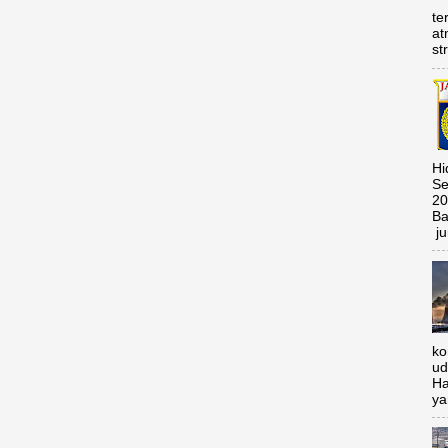
te
at
st
Hi
Se
20
Ba
ju
ko
ud
Ha
ya