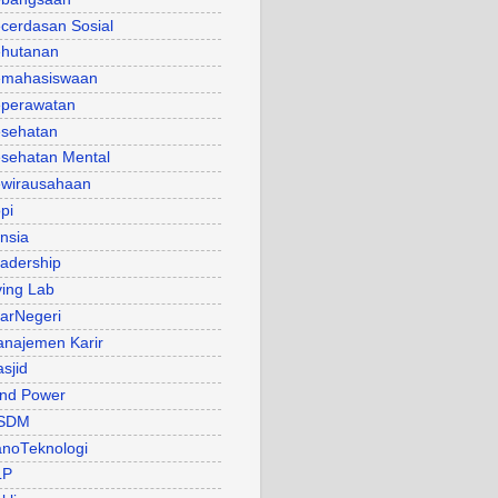
cerdasan Sosial
hutanan
mahasiswaan
perawatan
sehatan
sehatan Mental
wirausahaan
pi
nsia
adership
ving Lab
arNegeri
najemen Karir
sjid
nd Power
SDM
noTeknologi
LP