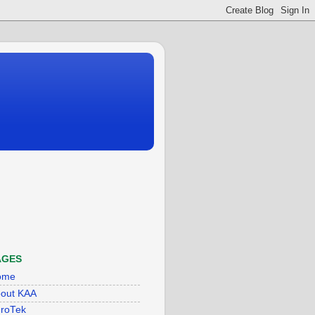
AGES
ome
out KAA
roTek