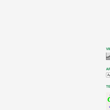
V
A
T