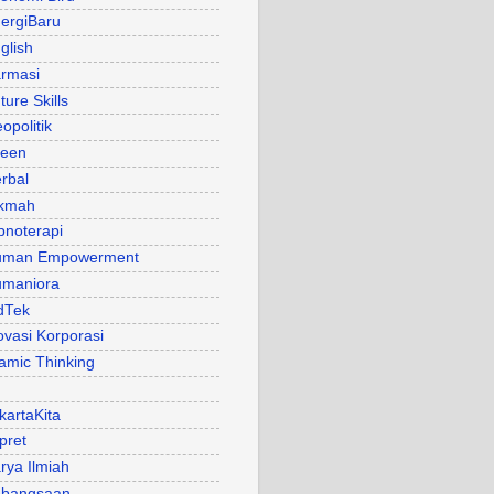
ergiBaru
glish
rmasi
ture Skills
opolitik
een
rbal
kmah
pnoterapi
uman Empowerment
maniora
dTek
ovasi Korporasi
lamic Thinking
kartaKita
pret
rya Ilmiah
bangsaan