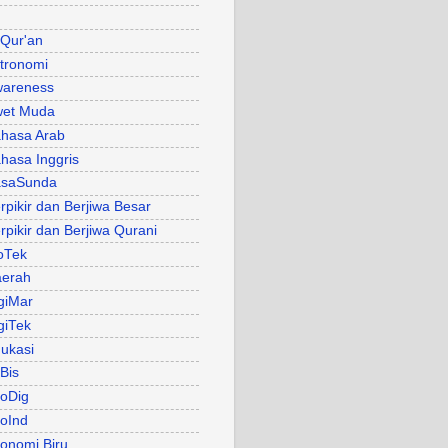
 Qur'an
tronomi
areness
et Muda
hasa Arab
hasa Inggris
asaSunda
rpikir dan Berjiwa Besar
rpikir dan Berjiwa Qurani
oTek
erah
giMar
giTek
ukasi
Bis
oDig
oInd
onomi Biru