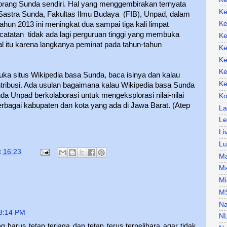
 orang Sunda sendiri. Hal yang menggembirakan ternyata
Ke
Sastra Sunda, Fakultas Ilmu Budaya
(FIB), Unpad, dalam
Ke
un 2013 ini meningkat dua sampai tiga kali limpat
 catatan
tidak ada lagi perguruan tinggi yang membuka
Ke
l itu karena langkanya peminat pada tahun-tahun
Ke
Ke
Ke
buka situs Wikipedia basa Sunda, baca isinya dan kalau
Ke
ribusi. Ada usulan bagaimana kalau Wikipedia basa Sunda
a Unpad berkolaborasi untuk mengeksplorasi nilai-nilai
Ko
rbagai kabupaten dan kota yang ada di Jawa Barat. (Atep
La
Le
Li
Lu
t
16:23
Ma
Ma
Mi
M
Na
3:14 PM
N
arus tetap terjaga dan tetap terus terpelihara agar tidak