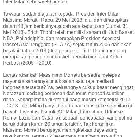
Inter Milan sebesar 80 persen.
Tawaran sudah diajukan kepada
Presiden Inter Milan,
Massimo Moratti, Rabu, 29 Mei 2013 lalu, dan diharapkan
dalam 48 jam berikutnya sudah ada keputusan (Jumat, 31
Mei 2013). Erich Thohir telah memiliki saham di Klub Basket
NBA, Philadelphia, dan merupakan Presiden Asosiasi
Basket Asia Tenggara (SEABA) sejak tahun 2006 dan akan
berakhir tahun 2014 (dua periode). Erich Thohir memang
merupakan penggemar basket, pernah menjabat Ketua
Perbasi (2006 – 2010).
Lantas akankah Massimmo Morratti bersedia melepas
mayoritas sahamnya untuk salah satu raja media di
indonesia tersebut? Ya, peluangnya cukup besar mengingat
Nerazzurri sedang berbenah dan terus mencari suntikan
dana. Sebagaimana diketahui pada musim kompetisi 2012
– 2013 Inter Milan hanya berada pada posisi ke sembilan (di
bawah Juventus, Napoli, AC Milan, Fiorentina, Udinese,
Roma, Lazio dan Catania), sebuah pencapaian yang paling
buruk dalam kurun 20 tahun terakhir. Tak heran jika
Massimo Morrati berupaya meningkatkan daya saing
pasukannya, termasuk berencana membangun stadion