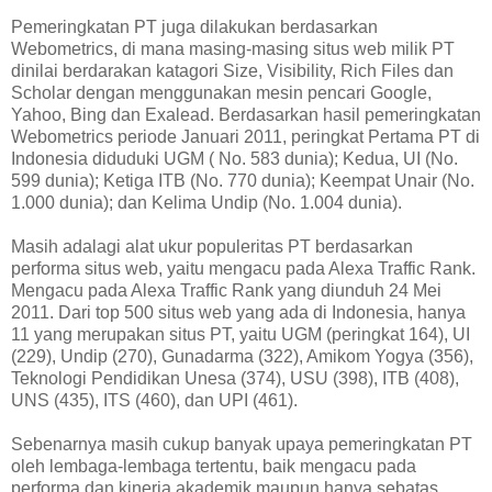
Pemeringkatan PT juga dilakukan berdasarkan
Webometrics, di mana masing-masing situs web milik PT
dinilai berdarakan katagori Size, Visibility, Rich Files dan
Scholar dengan menggunakan mesin pencari Google,
Yahoo, Bing dan Exalead. Berdasarkan hasil pemeringkatan
Webometrics periode Januari 2011, peringkat Pertama PT di
Indonesia diduduki UGM ( No. 583 dunia); Kedua, UI (No.
599 dunia); Ketiga ITB (No. 770 dunia); Keempat Unair (No.
1.000 dunia); dan Kelima Undip (No. 1.004 dunia).
Masih adalagi alat ukur populeritas PT berdasarkan
performa situs web, yaitu mengacu pada Alexa Traffic Rank.
Mengacu pada Alexa Traffic Rank yang diunduh 24 Mei
2011. Dari top 500 situs web yang ada di Indonesia, hanya
11 yang merupakan situs PT, yaitu UGM (peringkat 164), UI
(229), Undip (270), Gunadarma (322), Amikom Yogya (356),
Teknologi Pendidikan Unesa (374), USU (398), ITB (408),
UNS (435), ITS (460), dan UPI (461).
Sebenarnya masih cukup banyak upaya pemeringkatan PT
oleh lembaga-lembaga tertentu, baik mengacu pada
performa dan kinerja akademik maupun hanya sebatas