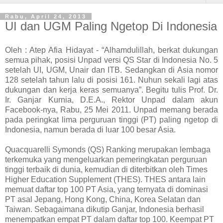
Rabu, April 24, 2013
UI dan UGM Paling Ngetop Di Indonesia
Oleh : Atep Afia Hidayat - “Alhamdulillah, berkat dukungan
semua pihak, posisi Unpad versi QS Star di Indonesia No. 5
setelah UI, UGM, Unair dan ITB. Sedangkan di Asia nomor
128 setelah tahun lalu di posisi 161. Nuhun sekali lagi atas
dukungan dan kerja keras semuanya”. Begitu tulis Prof. Dr.
Ir. Ganjar Kurnia, D.E.A., Rektor Unpad dalam akun
Facebook-nya, Rabu, 25 Mei 2011. Unpad memang berada
pada peringkat lima perguruan tinggi (PT) paling ngetop di
Indonesia, namun berada di luar 100 besar Asia.
Quacquarelli Symonds (QS) Ranking merupakan lembaga
terkemuka yang mengeluarkan pemeringkatan perguruan
tinggi terbaik di dunia, kemudian di diterbitkan oleh Times
Higher Education Supplement (THES). THES antara lain
memuat daftar top 100 PT Asia, yang ternyata di dominasi
PT asal Jepang, Hong Kong, China, Korea Selatan dan
Taiwan. Sebagaimana dikutip Ganjar, Indonesia berhasil
menempatkan empat PT dalam daftar top 100. Keempat PT