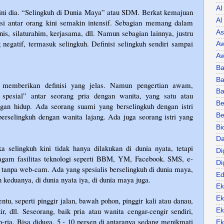
AI
 ini dia. “Selingkuh di Dunia Maya” atau SDM. Berkat kemajuan
Al
aksi antar orang kini semakin intensif. Sebagian memang dalam
isnis, silaturahim, kerjasama, dll. Namun sebagian lainnya, justru
As
 negatif, termasuk selingkuh. Definisi selingkuh sendiri sampai
Aw
Aw
Ba
Ba
a memberikan definisi yang jelas. Namun pengertian awam,
B
i spesial” antar seorang pria dengan wanita, yang satu atau
Be
gan hidup. Ada seorang suami yang berselingkuh dengan istri
erselingkuh dengan wanita lajang. Ada juga seorang istri yang
Be
Bi
Da
selingkuh kini tidak hanya dilakukan di dunia nyata, tetapi
Di
agam fasilitas teknologi seperti BBM, YM, Facebook. SMS, e-
Di
u tanpa web-cam. Ada yang spesialis berselingkuh di dunia maya,
Ed
keduanya, di dunia nyata iya, di dunia maya juga.
Ek
Ek
ntu, seperti pinggir jalan, bawah pohon, pinggir kali atau danau,
ir, dll. Seseorang, baik pria atau wanita cengar-cengir sendiri,
Ek
n-ria. Bisa diduga, 5 - 10 persen di antaranya sedang menikmati
Ek