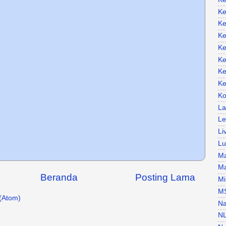
Ke
Ke
Ke
Ke
Ke
Ke
Ke
Ko
La
Le
Li
Lu
Ma
Ma
Beranda
Posting Lama
Mi
M
(Atom)
Na
N