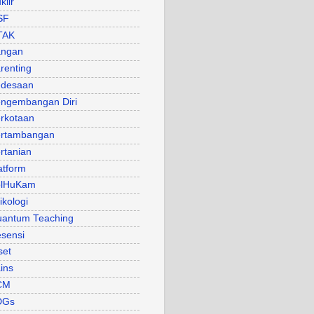
klir
SF
TAK
angan
renting
desaan
ngembangan Diri
rkotaan
rtambangan
rtanian
atform
olHuKam
ikologi
antum Teaching
sensi
set
ins
CM
DGs