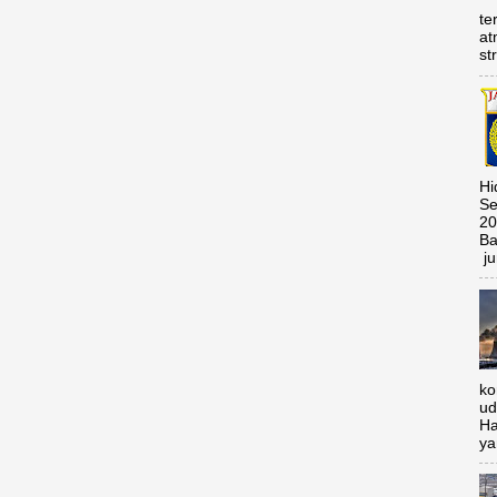
te
at
st
Hi
Se
20
Ba
ju
ko
ud
Ha
ya