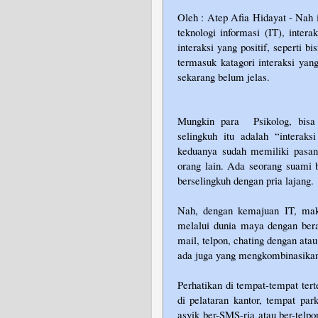
Oleh : Atep Afia Hidayat - Nah
teknologi informasi (IT), inter
interaksi yang positif, seperti b
termasuk katagori interaksi yang
sekarang belum jelas.
Mungkin para
Psikolog, bis
selingkuh itu adalah “interaks
keduanya sudah memiliki pasan
orang lain. Ada seorang suami b
berselingkuh dengan pria lajang.
Nah, dengan kemajuan IT, maka 
melalui dunia maya dengan ber
mail, telpon, chating dengan ata
ada juga yang mengkombinasikan 
Perhatikan di tempat-tempat terte
di pelataran kantor, tempat park
asyik ber-SMS-ria atau ber-telpo