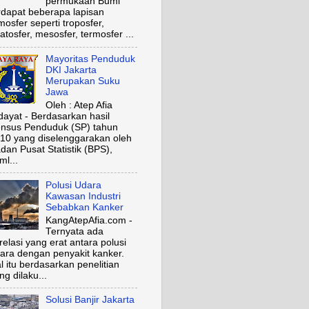
permukaan Bumi
rdapat beberapa lapisan
mosfer seperti troposfer,
ratosfer, mesosfer, termosfer ...
Mayoritas Penduduk
DKI Jakarta
Merupakan Suku
Jawa
Oleh : Atep Afia
dayat - Berdasarkan hasil
nsus Penduduk (SP) tahun
10 yang diselenggarakan oleh
dan Pusat Statistik (BPS),
ml...
Polusi Udara
Kawasan Industri
Sebabkan Kanker
KangAtepAfia.com -
Ternyata ada
relasi yang erat antara polusi
ara dengan penyakit kanker.
l itu berdasarkan penelitian
ng dilaku...
Solusi Banjir Jakarta