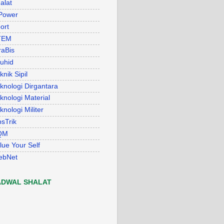
alat
Power
ort
TEM
raBis
uhid
knik Sipil
knologi Dirgantara
knologi Material
knologi Militer
psTrik
QM
lue Your Self
ebNet
ADWAL SHALAT