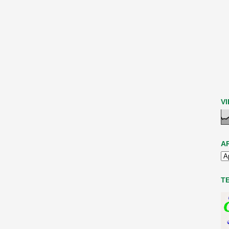
V
A
T