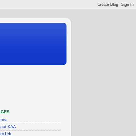
AGES
ome
out KAA
roTek