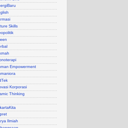
ergiBaru
glish
rmasi
ture Skills
opolitik
een
rbal
kmah
pnoterapi
uman Empowerment
maniora
dTek
ovasi Korporasi
lamic Thinking
kartaKita
pret
rya Ilmiah
bangsaan