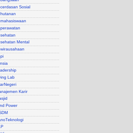
cerdasan Sosial
hutanan
mahasiswaan
perawatan
sehatan
sehatan Mental
wirausahaan
pi
nsia
adership
ving Lab
arNegeri
najemen Karir
sjid
nd Power
SDM
noTeknologi
LP