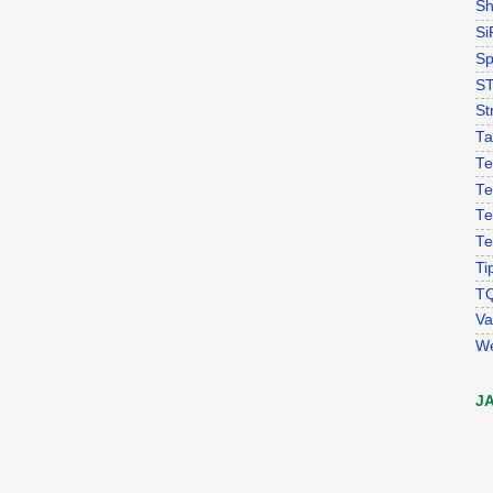
Sh
Si
Sp
S
St
Ta
Te
Te
Te
Te
Ti
T
Va
W
J