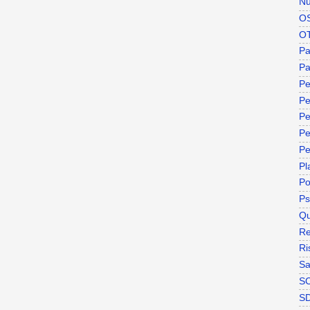
Nu
O
O
P
Pa
Pe
Pe
Pe
Pe
Pe
Pl
P
Ps
Qu
Re
Ri
Sa
S
S