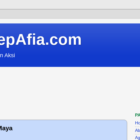
epAfia.com
n Aksi
P
H
Maya
Ab
Ag