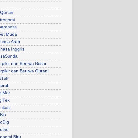
 Qur'an
tronomi
areness
et Muda
hasa Arab
hasa Inggris
asaSunda
rpikir dan Berjiwa Besar
rpikir dan Berjiwa Qurani
oTek
erah
giMar
giTek
ukasi
Bis
oDig
oInd
onomi Biru