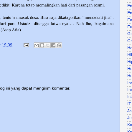
ikit. Karena tetap memalingkan hati dari pasangan resmi.
En
En
 tentu termasuk dosa. Bisa saja dikatagorikan “mendekati jina”.
Fa
dari para Ustadz, ditunggu fatwa-nya…. Nah lho, bagaimana
Fu
 (Atep Afia)
Ge
Gr
t
19:09
He
Hi
Hi
H
Hu
In
log ini yang dapat mengirim komentar.
In
Is
IT
Ja
Je
Ka
Ke