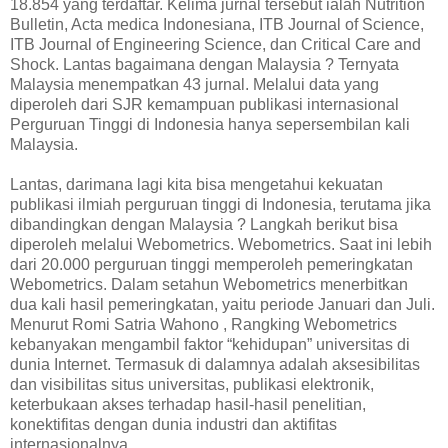
18.854 yang terdaftar. Kelima jurnal tersebut ialah Nutrition
Bulletin, Acta medica Indonesiana, ITB Journal of Science,
ITB Journal of Engineering Science, dan Critical Care and
Shock. Lantas bagaimana dengan Malaysia ? Ternyata
Malaysia menempatkan 43 jurnal. Melalui data yang
diperoleh dari SJR kemampuan publikasi internasional
Perguruan Tinggi di Indonesia hanya sepersembilan kali
Malaysia.
Lantas, darimana lagi kita bisa mengetahui kekuatan
publikasi ilmiah perguruan tinggi di Indonesia, terutama jika
dibandingkan dengan Malaysia ? Langkah berikut bisa
diperoleh melalui Webometrics. Webometrics. Saat ini lebih
dari 20.000 perguruan tinggi memperoleh pemeringkatan
Webometrics. Dalam setahun Webometrics menerbitkan
dua kali hasil pemeringkatan, yaitu periode Januari dan Juli.
Menurut Romi Satria Wahono , Rangking Webometrics
kebanyakan mengambil faktor “kehidupan” universitas di
dunia Internet. Termasuk di dalamnya adalah aksesibilitas
dan visibilitas situs universitas, publikasi elektronik,
keterbukaan akses terhadap hasil-hasil penelitian,
konektifitas dengan dunia industri dan aktifitas
internasionalnya.