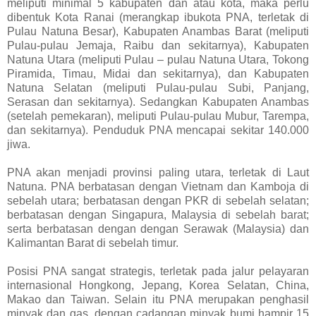
meliputi minimal 5 kabupaten dan atau kota, maka perlu
dibentuk Kota Ranai (merangkap ibukota PNA, terletak di
Pulau Natuna Besar), Kabupaten Anambas Barat (meliputi
Pulau-pulau Jemaja, Raibu dan sekitarnya), Kabupaten
Natuna Utara (meliputi Pulau – pulau Natuna Utara, Tokong
Piramida, Timau, Midai dan sekitarnya), dan Kabupaten
Natuna Selatan (meliputi Pulau-pulau Subi, Panjang,
Serasan dan sekitarnya). Sedangkan Kabupaten Anambas
(setelah pemekaran), meliputi Pulau-pulau Mubur, Tarempa,
dan sekitarnya). Penduduk PNA mencapai sekitar 140.000
jiwa.
PNA akan menjadi provinsi paling utara, terletak di Laut
Natuna. PNA berbatasan dengan Vietnam dan Kamboja di
sebelah utara; berbatasan dengan PKR di sebelah selatan;
berbatasan dengan Singapura, Malaysia di sebelah barat;
serta berbatasan dengan dengan Serawak (Malaysia) dan
Kalimantan Barat di sebelah timur.
Posisi PNA sangat strategis, terletak pada jalur pelayaran
internasional Hongkong, Jepang, Korea Selatan, China,
Makao dan Taiwan. Selain itu PNA merupakan penghasil
minyak dan gas, dengan cadangan minyak bumi hampir 15