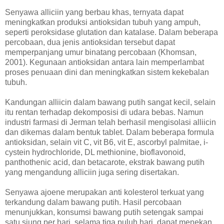
Senyawa alliciin yang berbau khas, ternyata dapat
meningkatkan produksi antioksidan tubuh yang ampuh,
seperti peroksidase glutation dan katalase. Dalam beberapa
percobaan, dua jenis antioksidan tersebut dapat
memperpanjang umur binatang percobaan (Khomsan,
2001). Kegunaan antioksidan antara lain memperlambat
proses penuaan dini dan meningkatkan sistem kekebalan
tubuh.
Kandungan alliicin dalam bawang putih sangat kecil, selain
itu rentan terhadap dekomposisi di udara bebas. Namun
industri farmasi di Jerman telah berhasil mengisolasi alliicin
dan dikemas dalam bentuk tablet. Dalam beberapa formula
antioksidan, selain vit C, vit B6, vit E, ascorbyl palmitae, i-
cystein hydrochloride, DL methionine, bioflavonoid,
panthothenic acid, dan betacarote, ekstrak bawang putih
yang mengandung alliciin juga sering disertakan.
Senyawa ajoene merupakan anti kolesterol terkuat yang
terkandung dalam bawang putih. Hasil percobaan
menunjukkan, konsumsi bawang putih setengak sampai
satu siung per hari, selama tiga puluh hari, dapat menekan