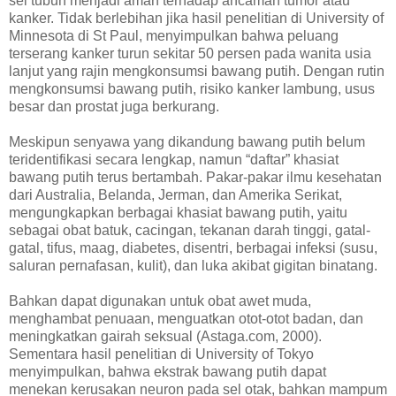
sel tubuh menjadi aman terhadap ancaman tumor atau
kanker. Tidak berlebihan jika hasil penelitian di University of
Minnesota di St Paul, menyimpulkan bahwa peluang
terserang kanker turun sekitar 50 persen pada wanita usia
lanjut yang rajin mengkonsumsi bawang putih. Dengan rutin
mengkonsumsi bawang putih, risiko kanker lambung, usus
besar dan prostat juga berkurang.
Meskipun senyawa yang dikandung bawang putih belum
teridentifikasi secara lengkap, namun “daftar” khasiat
bawang putih terus bertambah. Pakar-pakar ilmu kesehatan
dari Australia, Belanda, Jerman, dan Amerika Serikat,
mengungkapkan berbagai khasiat bawang putih, yaitu
sebagai obat batuk, cacingan, tekanan darah tinggi, gatal-
gatal, tifus, maag, diabetes, disentri, berbagai infeksi (susu,
saluran pernafasan, kulit), dan luka akibat gigitan binatang.
Bahkan dapat digunakan untuk obat awet muda,
menghambat penuaan, menguatkan otot-otot badan, dan
meningkatkan gairah seksual (Astaga.com, 2000).
Sementara hasil penelitian di University of Tokyo
menyimpulkan, bahwa ekstrak bawang putih dapat
menekan kerusakan neuron pada sel otak, bahkan mampum