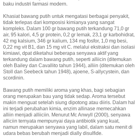
baku industri farmasi modern.
Khasiat bawang putih untuk mengatasi berbagai penyakit,
tidak terlepas dari komposisi kimianya yang sangat
kompleks. Dalam 100 gr bawang putih terkandung 71,0 gr
air, 95 kalori, 4,5 gr protein, 0,2 gr lemak, 23,1 gr karbohidrat,
42 mg kalsium, 346 gr kalium, 134 mg fosfor, 1,0 mg besi,
0,22 mg vit B1, dan 15 mg vit C. melalui ekstraksi dan isolasi
kimiawi, dpat diketahui beberapa senyawa aktif yang
terkandung dalam bawang putih, seperti alliicin (ditemukan
oleh Bailey dan Cavallito tahun 1944), alliin (ditemukan oleh
Stoll dan Seebeck tahun 1948), ajoene, S-allycystein, dan
scordinin.
Bawang putih memiliki aroma yang khas, bagi sebagian
orang merupakan bau yang tidak sedap. Aroma tersebut
makin menguat setelah siung dipotong atau diiris. Dalam hal
ini terjadi perubahan kimia, enzim allinase memecahkan
alliin menjadi alliiciin. Menurut Mc Anwyll (2000), senyawa
alliciin ternyata mempunyai daya antibiotik yang kuat,
namun merupakan senyawa yang labil, dalam satu menit di
udara bebas berubah menjadi dially disulfide.