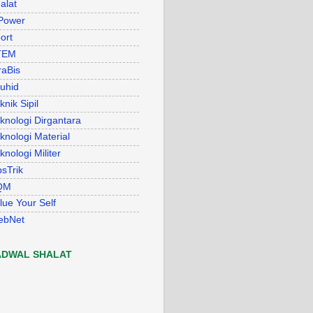
alat
Power
ort
TEM
raBis
uhid
knik Sipil
knologi Dirgantara
knologi Material
knologi Militer
psTrik
QM
lue Your Self
ebNet
ADWAL SHALAT