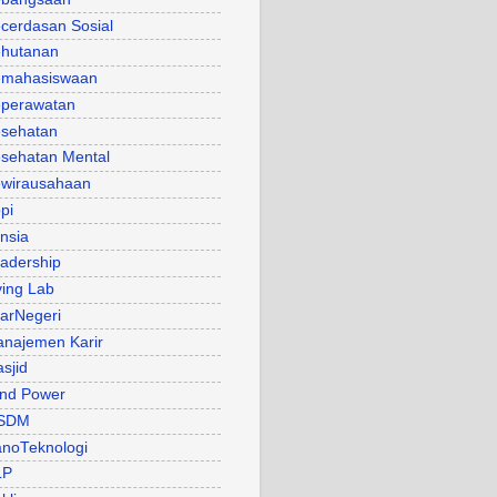
cerdasan Sosial
hutanan
mahasiswaan
perawatan
sehatan
sehatan Mental
wirausahaan
pi
nsia
adership
ving Lab
arNegeri
najemen Karir
sjid
nd Power
SDM
noTeknologi
LP