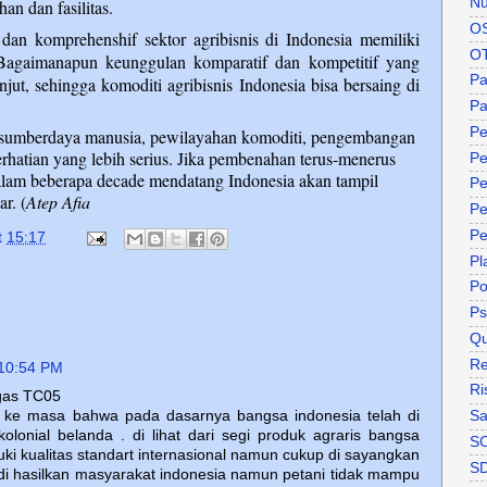
Nu
n dan fasilitas.
O
 dan komprehenshif sektor agribisnis di Indonesia memiliki
O
Bagaimanapun keunggulan komparatif dan kompetitif yang
P
anjut, sehingga komoditi agribisnis Indonesia bisa bersaing di
Pa
Pe
 sumberdaya manusia, pewilayahan komoditi, pengembangan
erhatian yang lebih serius. Jika pembenahan terus-menerus
Pe
alam beberapa decade mendatang Indonesia akan tampil
Pe
r. (
Atep Afia
Pe
Pe
t
15:17
Pl
P
Ps
Qu
Re
 10:54 PM
Ri
as TC05
sa ke masa bahwa pada dasarnya bangsa indonesia telah di
Sa
 kolonial belanda . di lihat dari segi produk agraris bangsa
S
ki kualitas standart internasional namun cukup di sayangkan
S
g di hasilkan masyarakat indonesia namun petani tidak mampu