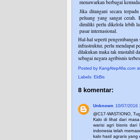
menawarkan berbagai kemudaha
Jika ditangani secara terpadu
peluang yang sangat cerah. 
dimiliki perlu dikelola lebih l
pasar internasional.
Hal-hal seperti pengembangan
infrastruktur, perlu mendapat p
dilakukan maka tak mustahil d
sebagai negara agribisnis terbesa
Posted by
KangAtepAfia.com
a
Labels:
EkBis
8 komentar:
Unknown
10/07/2016
@C17-WASTIONO, Tug
Kalo di lihat dari ma
warisi agri bisnis dari
indonesia telah memasu
kalo hasil agraris yan