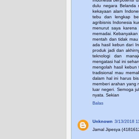
Indonesia berpotensi d
dulu negara Belanda 
kekayaan alam Indonesi
tebu dan lengkap be
agribisnis Indonesia 
menurut saya karena
memadai. Kebanyakan p
mentah dan tidak mau 
ada hasil kebun dari I
produk jadi dan akhirn
teknologi dan manaj
mengatasi hal ini seha
mengolah hasil kebun 
tradisional mau memak
dalam hal ini harus b
memberi arahan yang 
luar negeri. Semoga ju
nyata. Sekian
Balas
Unknown
3/13/2018 1
Jamal Jipesya (41816