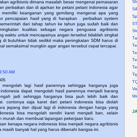
Sh
akan agribisnis dimana masalah besar mengenai pemasaran
n perbaikan dan di ajarkan ke petani petani indonesia agar
Si
ih memiliki keanganan yang gemilang mengenai apa yang
Sp
n pencapaian hasil yang di harapkan . perbaikan system
S
 pemerintah dari tahap tahun ke tahun juga sudah baik dan
ingkatan kualitas sebagai negara penguasa agribisnis
St
g waktu untuk mencapainya angan tersebut tidaklah singkat
Ta
g di butuhkan tidak sedikit maka peningkatan SDM harus di
Te
al semaksimal mungkin agar angan tersebut cepat tercapai.
Te
Te
Te
9:50 AM
Ti
B05
T
ak mengolah lagi hasil panennya sehingga harganya juga
Va
i indonesia dapat mengolah hasil panennya menjadi barang
W
engah jadi sehingga harganya bisa jauh lebih baik dan
t. contonya saja karet dari petani indonesia bisa diolah
ra jepang dan dijual lagi di indonesia dengan harga yang
J
ndonesia bisa mengolah sendiri karet menjadi ban, selain
bih murah dan membuat lapangan pekerjaan baru.
san kenapa negara indonesia bisa menjadi negara agribisnis
ya masih banyak hal yang harus dibenahi bangsa ini.