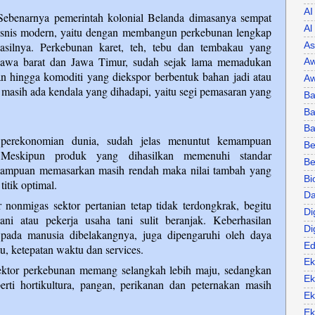
AI
Sebenarnya pemerintah kolonial Belanda dimasanya sempat
Al
isnis modern, yaitu dengan membangun perkebunan lengkap
asilnya. Perkebunan karet, teh, tebu dan tembakau yang
As
 Jawa barat dan Jawa Timur, sudah sejak lama memadukan
Aw
n hingga komoditi yang diekspor berbentuk bahan jadi atau
Aw
 masih ada kendala yang dihadapi, yaitu segi pemasaran yang
Ba
Ba
B
 perekonomian dunia, sudah jelas menuntut kemampuan
Be
. Meskipun produk yang dihasilkan memenuhi standar
Be
emampuan memasarkan masih rendah maka nilai tambah yang
Bi
titik optimal.
Da
 nonmigas sektor pertanian tetap tidak terdongkrak, begitu
Di
ni atau pekerja usaha tani sulit beranjak. Keberhasilan
Di
 pada manusia dibelakangnya, juga dipengaruhi oleh daya
Ed
u, ketepatan waktu dan services.
Ek
sektor perkebunan memang selangkah lebih maju, sedangkan
Ek
erti hortikultura, pangan, perikanan dan peternakan masih
Ek
Ek