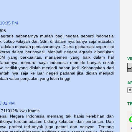
 10:35 PM
B05
 agraris sebenarnya mudah bagi negara seperti indonesia
iki cukup wilayah dan Sdm di dalam nya hanya saja masalah
 adalah masalah pemasarannya. Di era globalisasi seperti ini
keras dalam berinovasi. Menjadi negara agraris diperlukan
DM yang berkualitas, manajemen yang baik dalam hal
V
ahannya, menurut saya indonesia memiliki banyak sekali
nya sedikit yang diolah menjadi bahan jadi. Kebangakan dari
ntah nya saja ke luar negeri padahal jika diolah menjadi
ah value penjualan yang lebih tinggi
A
0:02 PM
T
17110128/ kwu Kamis
nai Negara Indonesia memang tak habis kelebihan dan
ilikinya terutamadalam bidang kelautan dan pertanian. Dan
hwa profesi terbanyak juga petani dan nelayan. Tentang