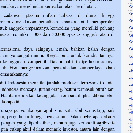
endaknya menghindari kerusakan ekosistem hutan.
Ke
Ke
i cadangan plasma nuftah terbesar di dunia, hingga
menerus melakukan pemuliaan tanaman untuk memperoleh
Ke
Untuk anggrek umpamanya, komoditas yang memiliki peluang
Ke
nesia memiliki 1.000 dari 30.000 spesies anggrek alam di
Ke
Ke
ternasional daya saingnya lemah, bahkan kalah dengan
Ke
lamnya sangat minim. Begitu pula untuk komditi lainnya,
Ko
kan keunggulan kompetitif. Dalam hal ini diperlukan adanya
La
untuk bisa mengotimalkan pemanfaatan sumberdaya alam
Le
memasarkannya;
Li
iti Indonesia memiliki jumlah produsen terbesar di dunia.
Lu
i Indonesia mencapai jutaan orang, belum termasuk buruh tani
Ma
 Hal itu merupakan keunggulan komparatif, jika
dibina lebih
Ma
 kompetitif.
Mi
 upaya pengembangan agribisnis perlu lebih serius lagi, baik
M
tian, penyuluhan hingga pemasaran. Dalam beberapa dekade
Na
i pangan yang diperhatikan, namun juga komoditi agribisnis
N
h pun cukup aktif dalam menarik investor, antara lain dengan