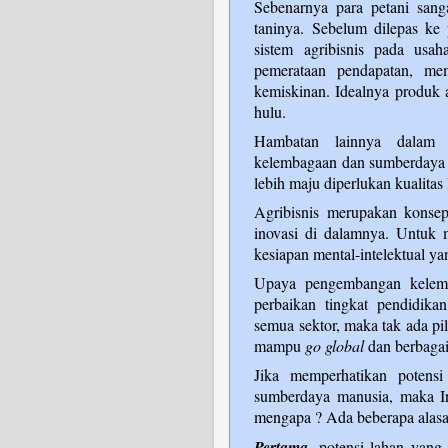
Sebenarnya para petani sang
taninya. Sebelum dilepas ke 
sistem agribisnis pada usa
pemerataan pendapatan, mem
kemiskinan. Idealnya produk ag
hulu.
Hambatan lainnya dalam p
kelembagaan dan sumberdaya 
lebih maju diperlukan kualit
Agribisnis merupakan konse
inovasi di dalamnya. Untuk m
kesiapan mental-intelektual ya
Upaya pengembangan kelemb
perbaikan tingkat pendidika
semua sektor, maka tak ada pil
mampu
go global
dan berbagai
Jika memperhatikan potens
sumberdaya manusia, maka Ind
mengapa ? Ada beberapa alas
,
Pertama
potensi lahan yang 