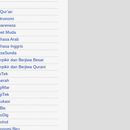
 Qur'an
tronomi
areness
et Muda
hasa Arab
hasa Inggris
asaSunda
rpikir dan Berjiwa Besar
rpikir dan Berjiwa Qurani
oTek
erah
giMar
giTek
ukasi
Bis
oDig
oInd
onomi Biru