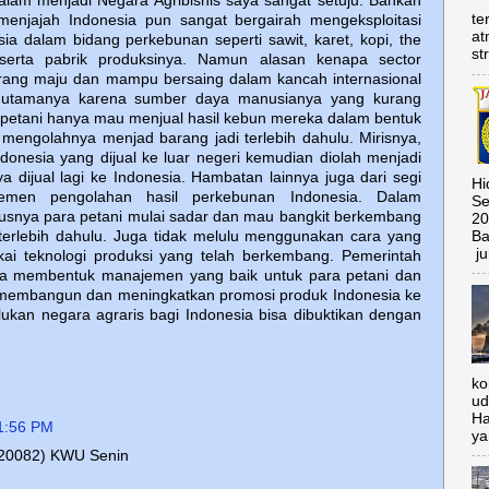
alam menjadi Negara Agribisnis saya sangat setuju. Bahkan
te
menjajah Indonesia pun sangat bergairah mengeksploitasi
at
a dalam bidang perkebunan seperti sawit, karet, kopi, the
st
serta pabrik produksinya. Namun alasan kenapa sector
kurang maju dan mampu bersaing dalam kancah internasional
 utamanya karena sumber daya manusianya yang kurang
etani hanya mau menjual hasil kebun mereka dalam bentuk
mengolahnya menjad barang jadi terlebih dahulu. Mirisnya,
ndonesia yang dijual ke luar negeri kemudian diolah menjadi
ya dijual lagi ke Indonesia. Hambatan lainnya juga dari segi
Hi
emen pengolahan hasil perkebunan Indonesia. Dalam
Se
rusnya para petani mulai sadar dan mau bangkit berkembang
20
Ba
terlebih dahulu. Juga tidak melulu menggunakan cara yang
ju
ai teknologi produksi yang telah berkembang. Pemerintah
isa membentuk manajemen yang baik untuk para petani dan
membangun dan meningkatkan promosi produk Indonesia ke
lukan negara agraris bagi Indonesia bisa dibuktikan dengan
ko
ud
Ha
1:56 PM
ya
120082) KWU Senin