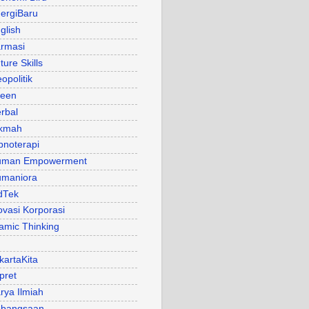
ergiBaru
glish
rmasi
ture Skills
opolitik
een
rbal
kmah
pnoterapi
uman Empowerment
maniora
dTek
ovasi Korporasi
lamic Thinking
kartaKita
pret
rya Ilmiah
bangsaan