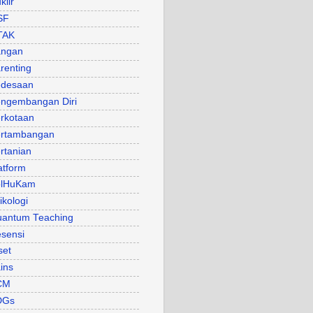
klir
SF
TAK
angan
renting
desaan
ngembangan Diri
rkotaan
rtambangan
rtanian
atform
olHuKam
ikologi
antum Teaching
sensi
set
ins
CM
DGs