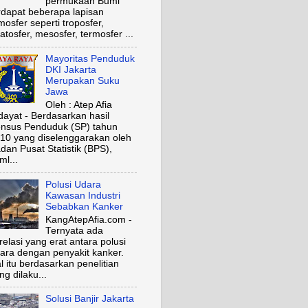
permukaan Bumi
rdapat beberapa lapisan
mosfer seperti troposfer,
ratosfer, mesosfer, termosfer ...
Mayoritas Penduduk
DKI Jakarta
Merupakan Suku
Jawa
Oleh : Atep Afia
dayat - Berdasarkan hasil
nsus Penduduk (SP) tahun
10 yang diselenggarakan oleh
dan Pusat Statistik (BPS),
ml...
Polusi Udara
Kawasan Industri
Sebabkan Kanker
KangAtepAfia.com -
Ternyata ada
relasi yang erat antara polusi
ara dengan penyakit kanker.
l itu berdasarkan penelitian
ng dilaku...
Solusi Banjir Jakarta