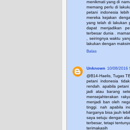
menikmati yang di nam
memang perlu di lakuka
petani indonesia leb
mereka kejakan denga
yang telah di lakukan
dapat menjadikan pen
terbesar dunia . maman
, seiringnya waktu yan
lakukan dengan maksim
Balas
Unknown
10/08/2016 
@B14-Haelis, Tugas T
petani indonesia tid
rendah. apabila petan
jadi atau barang set
mensejahterakan rakya
menjadi ban oleh nega
tinggi. nah apabila i
harganya bisa jauh le
saya setuju dengan ala
terbesar, tetapi tentun
terimakasih