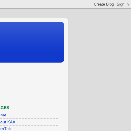
AGES
ome
out KAA
roTek