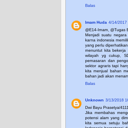
Balas
Imam Huda
4/14/2017
@E14-Imam, @Tugas 
Menjadi suatu negara
karna indonesia memil
yang perlu diperhatikan
menuntut kita bekerja 
wilayah yg cukup, S
pemasaran dan pengol
sektor agraris tapi ha
kita menjual bahan me
bahan jadi akan menamb
Balas
Unknown
3/13/2018 1
Dwi Bayu Prasetya/411
Jika membahas menge
potensi alam yang dim
kita semua setuju ba