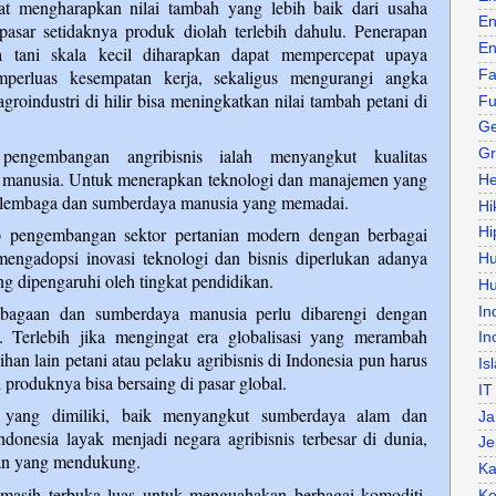
at mengharapkan nilai tambah yang lebih baik dari usaha
En
pasar setidaknya produk diolah terlebih dahulu. Penerapan
En
ha tani skala kecil diharapkan dapat mempercepat upaya
perluas kesempatan kerja, sekaligus mengurangi angka
Fa
roindustri di hilir bisa meningkatkan nilai tambah petani di
Fu
Ge
engembangan angribisnis ialah menyangkut kualitas
Gr
manusia. Untuk menerapkan teknologi dan manajemen yang
He
as lembaga dan sumberdaya manusia yang memadai.
Hi
p pengembangan sektor pertanian modern dengan berbagai
Hi
engadopsi inovasi teknologi dan bisnis diperlukan adanya
H
ng dipengaruhi oleh tingkat pendidikan.
Hu
agaan dan sumberdaya manusia perlu dibarengi dengan
In
n. Terlebih jika mengingat era globalisasi yang merambah
In
ihan lain petani atau pelaku agribisnis di Indonesia pun harus
Is
 produknya bisa bersaing di pasar global.
IT
i yang dimiliki, baik menyangkut sumberdaya alam dan
Ja
onesia layak menjadi negara agribisnis terbesar di dunia,
Je
an yang mendukung.
Ka
masih terbuka luas untuk menguahakan berbagai komoditi.
Ke