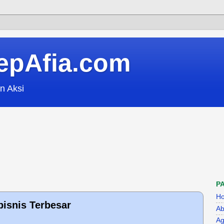
epAfia.com
n Aksi
P
H
bisnis Terbesar
Ab
Ag