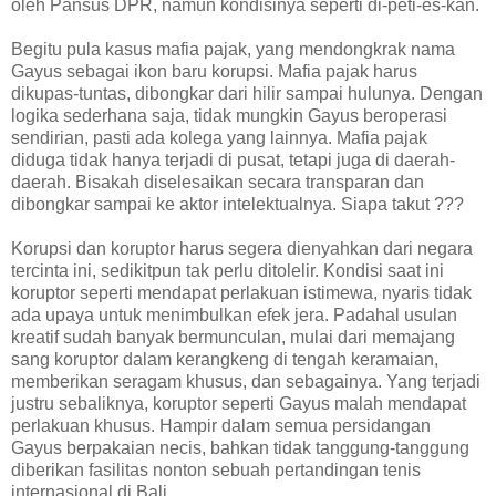
oleh Pansus DPR, namun kondisinya seperti di-peti-es-kan.
Begitu pula kasus mafia pajak, yang mendongkrak nama
Gayus sebagai ikon baru korupsi. Mafia pajak harus
dikupas-tuntas, dibongkar dari hilir sampai hulunya. Dengan
logika sederhana saja, tidak mungkin Gayus beroperasi
sendirian, pasti ada kolega yang lainnya. Mafia pajak
diduga tidak hanya terjadi di pusat, tetapi juga di daerah-
daerah. Bisakah diselesaikan secara transparan dan
dibongkar sampai ke aktor intelektualnya. Siapa takut ???
Korupsi dan koruptor harus segera dienyahkan dari negara
tercinta ini, sedikitpun tak perlu ditolelir. Kondisi saat ini
koruptor seperti mendapat perlakuan istimewa, nyaris tidak
ada upaya untuk menimbulkan efek jera. Padahal usulan
kreatif sudah banyak bermunculan, mulai dari memajang
sang koruptor dalam kerangkeng di tengah keramaian,
memberikan seragam khusus, dan sebagainya. Yang terjadi
justru sebaliknya, koruptor seperti Gayus malah mendapat
perlakuan khusus. Hampir dalam semua persidangan
Gayus berpakaian necis, bahkan tidak tanggung-tanggung
diberikan fasilitas nonton sebuah pertandingan tenis
internasional di Bali.