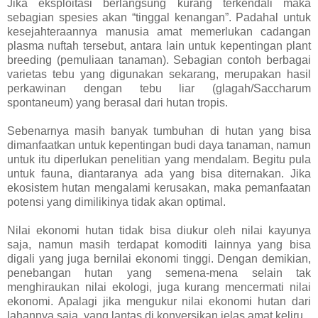
Jika eksploitasi berlangsung kurang terkendali maka
sebagian spesies akan “tinggal kenangan”. Padahal untuk
kesejahteraannya manusia amat memerlukan cadangan
plasma nuftah tersebut, antara lain untuk kepentingan plant
breeding (pemuliaan tanaman). Sebagian contoh berbagai
varietas tebu yang digunakan sekarang, merupakan hasil
perkawinan dengan tebu liar (glagah/Saccharum
spontaneum) yang berasal dari hutan tropis.
Sebenarnya masih banyak tumbuhan di hutan yang bisa
dimanfaatkan untuk kepentingan budi daya tanaman, namun
untuk itu diperlukan penelitian yang mendalam. Begitu pula
untuk fauna, diantaranya ada yang bisa diternakan. Jika
ekosistem hutan mengalami kerusakan, maka pemanfaatan
potensi yang dimilikinya tidak akan optimal.
Nilai ekonomi hutan tidak bisa diukur oleh nilai kayunya
saja, namun masih terdapat komoditi lainnya yang bisa
digali yang juga bernilai ekonomi tinggi. Dengan demikian,
penebangan hutan yang semena-mena selain tak
menghiraukan nilai ekologi, juga kurang mencermati nilai
ekonomi. Apalagi jika mengukur nilai ekonomi hutan dari
lahannya saja, yang lantas di konversikan jelas amat keliru.