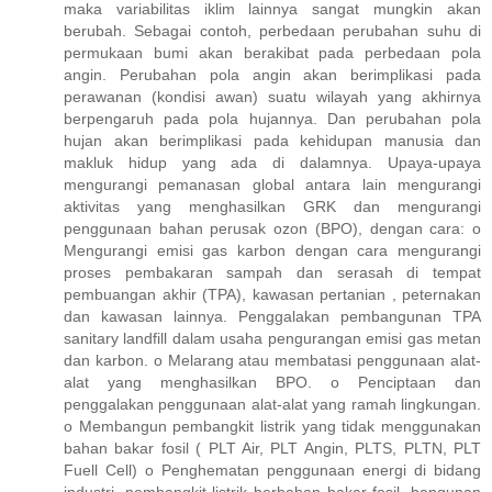
maka variabilitas iklim lainnya sangat mungkin akan
berubah. Sebagai contoh, perbedaan perubahan suhu di
permukaan bumi akan berakibat pada perbedaan pola
angin. Perubahan pola angin akan berimplikasi pada
perawanan (kondisi awan) suatu wilayah yang akhirnya
berpengaruh pada pola hujannya. Dan perubahan pola
hujan akan berimplikasi pada kehidupan manusia dan
makluk hidup yang ada di dalamnya. Upaya-upaya
mengurangi pemanasan global antara lain mengurangi
aktivitas yang menghasilkan GRK dan mengurangi
penggunaan bahan perusak ozon (BPO), dengan cara: o
Mengurangi emisi gas karbon dengan cara mengurangi
proses pembakaran sampah dan serasah di tempat
pembuangan akhir (TPA), kawasan pertanian , peternakan
dan kawasan lainnya. Penggalakan pembangunan TPA
sanitary landfill dalam usaha pengurangan emisi gas metan
dan karbon. o Melarang atau membatasi penggunaan alat-
alat yang menghasilkan BPO. o Penciptaan dan
penggalakan penggunaan alat-alat yang ramah lingkungan.
o Membangun pembangkit listrik yang tidak menggunakan
bahan bakar fosil ( PLT Air, PLT Angin, PLTS, PLTN, PLT
Fuell Cell) o Penghematan penggunaan energi di bidang
industri, pembangkit listrik berbahan bakar fosil, bangunan