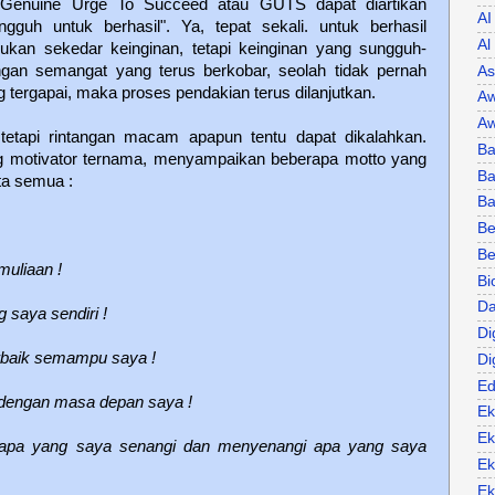
- Genuine Urge To Succeed atau GUTS dapat diartikan
AI
gguh untuk berhasil". Ya, tepat sekali. untuk berhasil
Al
 bukan sekedar keinginan, tetapi keinginan yang sungguh-
engan semangat yang terus berkobar, seolah tidak pernah
As
 tergapai, maka proses pendakian terus dilanjutkan.
Aw
Aw
tetapi rintangan macam apapun tentu dapat dikalahkan.
Ba
g motivator ternama, menyampaikan beberapa motto yang
Ba
a semua :
B
Be
Be
muliaan !
Bi
Da
 saya sendiri !
Di
rbaik semampu saya !
Di
Ed
 dengan masa depan saya !
Ek
Ek
 apa yang saya senangi dan menyenangi apa yang saya
Ek
Ek