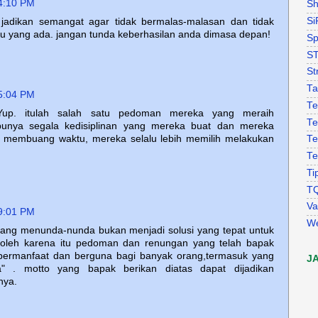
4:10 PM
Sh
Si
a jadikan semangat agar tidak bermalas-malasan dan tidak
yang ada. jangan tunda keberhasilan anda dimasa depan!
Sp
S
St
Ta
5:04 PM
Te
Yup. itulah salah satu pedoman mereka yang meraih
Te
unya segala kedisiplinan yang mereka buat dan mereka
pa membuang waktu, mereka selalu lebih memilih melakukan
Te
Te
Ti
T
Va
9:01 PM
W
adang menunda-nunda bukan menjadi solusi yang tepat untuk
 oleh karena itu pedoman dan renungan yang telah bapak
 bermanfaat dan berguna bagi banyak orang,termasuk yang
J
" . motto yang bapak berikan diatas dapat dijadikan
nya.