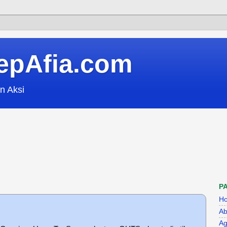
epAfia.com
n Aksi
P
H
Ab
Ag