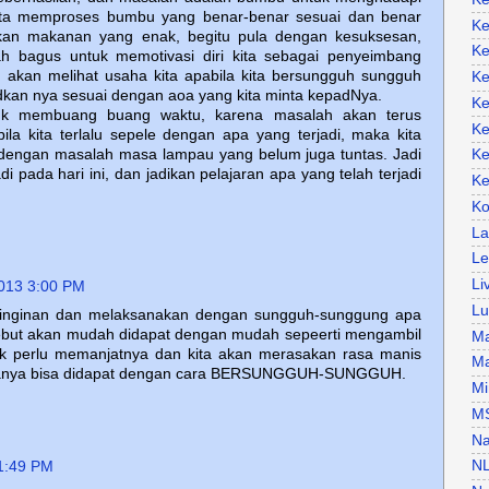
kita memproses bumbu yang benar-benar sesuai dan benar
Ke
lkan makanan yang enak, begitu pula dengan kesuksesan,
Ke
ah bagus untuk memotivasi diri kita sebagai penyeimbang
lah akan melihat usaha kita apabila kita bersungguh sungguh
Ke
dkan nya sesuai dengan aoa yang kita minta kepadNya.
Ke
uk membuang buang waktu, karena masalah akan terus
Ke
la kita terlalu sepele dengan apa yang terjadi, maka kita
n dengan masalah masa lampau yang belum juga tuntas. Jadi
Ke
di pada hari ini, dan jadikan pelajaran apa yang telah terjadi
Ke
Ko
La
Le
Li
013 3:00 PM
Lu
inginan dan melaksanakan dengan sungguh-sunggung apa
rsebut akan mudah didapat dengan mudah sepeerti mengambil
Ma
ak perlu memanjatnya dan kita akan merasakan rasa manis
Ma
 hanya bisa didapat dengan cara BERSUNGGUH-SUNGGUH.
Mi
M
Na
N
1:49 PM