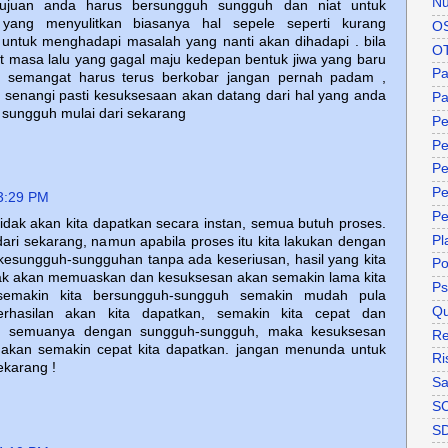
Nu
 tujuan anda harus bersungguh sungguh dan niat untuk
yang menyulitkan biasanya hal sepele seperti kurang
O
untuk menghadapi masalah yang nanti akan dihadapi . bila
O
t masa lalu yang gagal maju kedepan bentuk jiwa yang baru
P
. semangat harus terus berkobar jangan pernah padam ,
 senangi pasti kesuksesaan akan datang dari hal yang anda
Pa
 sungguh mulai dari sekarang
Pe
Pe
Pe
Pe
3:29 PM
Pe
u tidak akan kita dapatkan secara instan, semua butuh proses.
Pl
 dari sekarang, namun apabila proses itu kita lakukan dengan
kesungguh-sungguhan tanpa ada keseriusan, hasil yang kita
P
idak akan memuaskan dan kesuksesan akan semakin lama kita
Ps
 semakin kita bersungguh-sungguh semakin mudah pula
Qu
rhasilan akan kita dapatkan, semakin kita cepat dan
g semuanya dengan sungguh-sungguh, maka kesuksesan
Re
 akan semakin cepat kita dapatkan. jangan menunda untuk
Ri
ekarang !
Sa
S
S