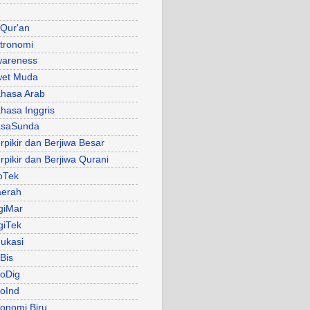
 Qur'an
tronomi
areness
et Muda
hasa Arab
hasa Inggris
asaSunda
rpikir dan Berjiwa Besar
rpikir dan Berjiwa Qurani
oTek
erah
giMar
giTek
ukasi
Bis
oDig
oInd
onomi Biru