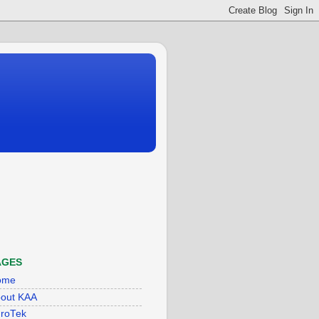
AGES
ome
out KAA
roTek