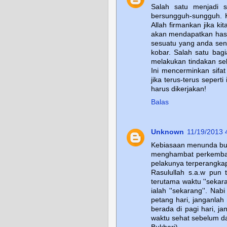
Salah satu menjadi 
bersungguh-sungguh. K
Allah firmankan jika k
akan mendapatkan hasil
sesuatu yang anda sen
kobar. Salah satu bagi
melakukan tindakan s
Ini mencerminkan sifa
jika terus-terus sepert
harus dikerjakan!
Balas
Unknown
11/19/2013 
Kebiasaan menunda buk
menghambat perkemban
pelakunya terperangka
Rasulullah s.a.w pun
terutama waktu ''sekar
ialah ''sekarang''. N
petang hari, janganla
berada di pagi hari, 
waktu sehat sebelum d