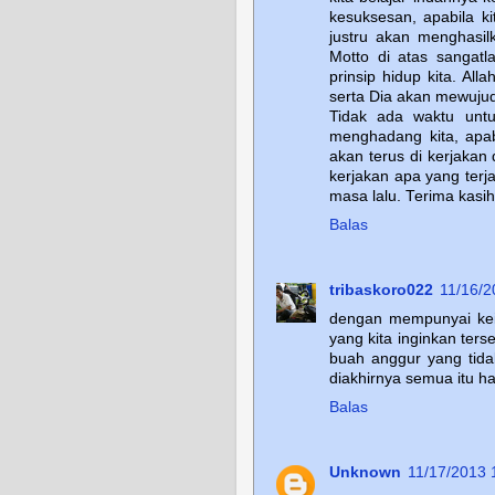
kesuksesan, apabila 
justru akan menghasi
Motto di atas sangatl
prinsip hidup kita. Al
serta Dia akan mewuju
Tidak ada waktu unt
menghadang kita, apabi
akan terus di kerjaka
kerjakan apa yang terja
masa lalu. Terima kasih
Balas
tribaskoro022
11/16/2
dengan mempunyai ke
yang kita inginkan te
buah anggur yang tid
diakhirnya semua itu
Balas
Unknown
11/17/2013 