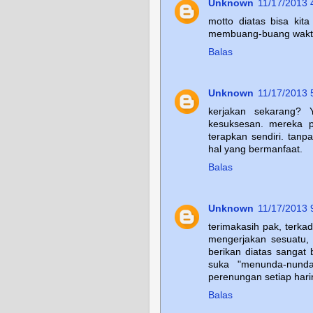
Unknown
11/17/2013 
motto diatas bisa kit
membuang-buang waktu 
Balas
Unknown
11/17/2013 
kerjakan sekarang? 
kesuksesan. mereka p
terapkan sendiri. tan
hal yang bermanfaat.
Balas
Unknown
11/17/2013 
terimakasih pak, terk
mengerjakan sesuatu,
berikan diatas sangat
suka "menunda-nunda
perenungan setiap hari
Balas