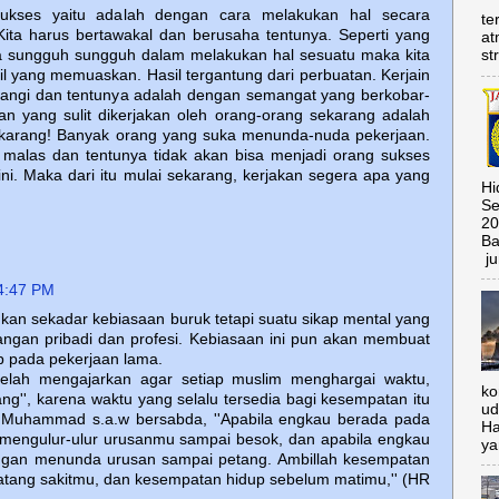
sukses yaitu adalah dengan cara melakukan hal secara
te
ita harus bertawakal dan berusaha tentunya. Seperti yang
at
ita sungguh sungguh dalam melakukan hal sesuatu maka kita
st
 yang memuaskan. Hasil tergantung dari perbuatan. Kerjain
angi dan tentunya adalah dengan semangat yang berkobar-
an yang sulit dikerjakan oleh orang-orang sekarang adalah
ekarang! Banyak orang yang suka menunda-nuda pekerjaan.
t malas dan tentunya tidak akan bisa menjadi orang sukses
i ini. Maka dari itu mulai sekarang, kerjakan segera apa yang
Hi
Se
20
Ba
ju
4:47 PM
an sekadar kebiasaan buruk tetapi suatu sikap mental yang
gan pribadi dan profesi. Kebiasaan ini pun akan membuat
p pada pekerjaan lama.
 telah mengajarkan agar setiap muslim menghargai waktu,
ko
ang'', karena waktu yang selalu tersedia bagi kesempatan itu
ud
abi Muhammad s.a.w bersabda, ''Apabila engkau berada pada
Ha
h mengulur-ulur urusanmu sampai besok, dan apabila engkau
ya
jangan menunda urusan sampai petang. Ambillah kesempatan
atang sakitmu, dan kesempatan hidup sebelum matimu,'' (HR