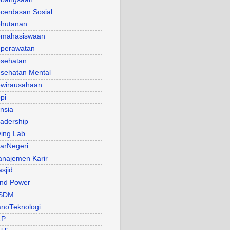
cerdasan Sosial
hutanan
mahasiswaan
perawatan
sehatan
sehatan Mental
wirausahaan
pi
nsia
adership
ving Lab
arNegeri
najemen Karir
sjid
nd Power
SDM
noTeknologi
LP