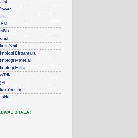
alat
Power
ort
TEM
raBis
uhid
knik Sipil
knologi Dirgantara
knologi Material
knologi Militer
psTrik
QM
lue Your Self
ebNet
ADWAL SHALAT