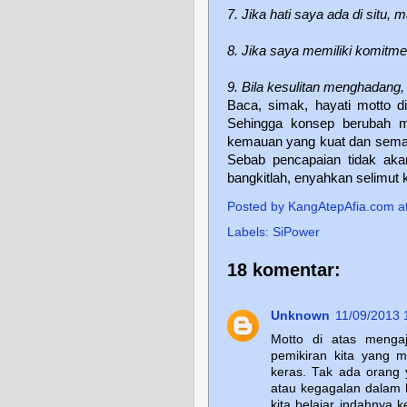
7. Jika hati saya ada di situ, 
8. Jika saya memiliki komitmen
9. Bila kesulitan menghadang,
Baca, simak, hayati motto 
Sehingga konsep berubah me
kemauan yang kuat dan seman
Sebab pencapaian tidak ak
bangkitlah, enyahkan selimut 
Posted by
KangAtepAfia.com
a
Labels:
SiPower
18 komentar:
Unknown
11/09/2013 
Motto di atas mengaj
pemikiran kita yang 
keras. Tak ada orang 
atau kegagalan dalam h
kita belajar indahnya