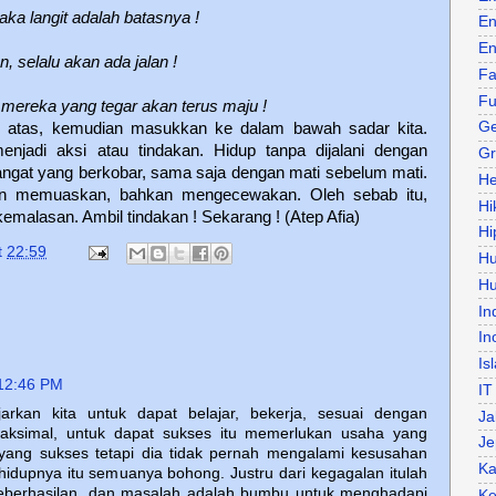
maka langit adalah batasnya !
En
En
, selalu akan ada jalan !
Fa
Fu
 mereka yang tegar akan terus maju !
Ge
di atas, kemudian masukkan ke dalam bawah sadar kita.
njadi aksi atau tindakan. Hidup tanpa dijalani dengan
Gr
gat yang berkobar, sama saja dengan mati sebelum mati.
He
an memuaskan, bahkan mengecewakan. Oleh sebab itu,
Hi
kemalasan. Ambil tindakan ! Sekarang ! (Atep Afia)
Hi
t
22:59
H
Hu
In
In
Is
12:46 PM
IT
arkan kita untuk dapat belajar, bekerja, sesuai dengan
Ja
maksimal, untuk dapat sukses itu memerlukan usaha yang
Je
yang sukses tetapi dia tidak pernah mengalami kesusahan
Ka
idupnya itu semuanya bohong. Justru dari kegagalan itulah
 keberhasilan, dan masalah adalah bumbu untuk menghadapi
Ke