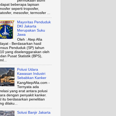
permukaan Bumi
rdapat beberapa lapisan
mosfer seperti troposfer,
ratosfer, mesosfer, termosfer ...
Mayoritas Penduduk
DKI Jakarta
Merupakan Suku
Jawa
Oleh : Atep Afia
dayat - Berdasarkan hasil
nsus Penduduk (SP) tahun
10 yang diselenggarakan oleh
dan Pusat Statistik (BPS),
ml...
Polusi Udara
Kawasan Industri
Sebabkan Kanker
KangAtepAfia.com -
Ternyata ada
relasi yang erat antara polusi
ara dengan penyakit kanker.
l itu berdasarkan penelitian
ng dilaku...
Solusi Banjir Jakarta