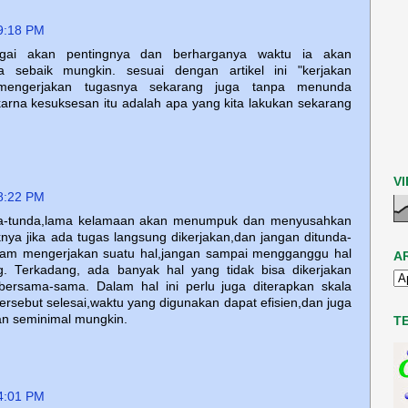
9:18 PM
gai akan pentingnya dan berharganya waktu ia akan
 sebaik mungkin. sesuai dengan artikel ini "kerjakan
mengerjakan tugasnya sekarang juga tanpa menunda
karna kesuksesan itu adalah apa yang kita lakukan sekarang
V
8:22 PM
da-tunda,lama kelamaan akan menumpuk dan menyusahkan
aknya jika ada tugas langsung dikerjakan,dan jangan ditunda-
lam mengerjakan suatu hal,jangan sampai mengganggu hal
A
ng. Terkadang, ada banyak hal yang tidak bisa dikerjakan
bersama-sama. Dalam hal ini perlu juga diterapkan skala
tersebut selesai,waktu yang digunakan dapat efisien,dan juga
an seminimal mungkin.
T
4:01 PM