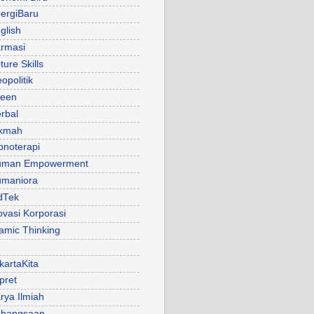
ergiBaru
glish
rmasi
ture Skills
opolitik
een
rbal
kmah
pnoterapi
uman Empowerment
maniora
dTek
ovasi Korporasi
lamic Thinking
kartaKita
pret
rya Ilmiah
bangsaan