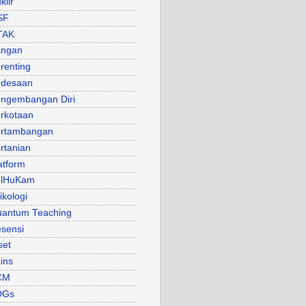
klir
SF
TAK
angan
renting
desaan
ngembangan Diri
rkotaan
rtambangan
rtanian
atform
olHuKam
ikologi
antum Teaching
sensi
set
ins
CM
DGs