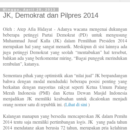
Minggu, April 28, 2013
JK, Demokrat dan Pilpres 2014
Oleh : Atep Afia Hidayat - Adanya wacana mengenai dukungan
beberapa petinggi Partai Demokrat (PD) untuk mengusung
Muhammad Jusuf Kalla (JK) dalam Pemilihan Presiden 2014
merupakan hal yang sangat menarik. Meskipun di sisi lainnya ada
juga petinggi Demokrat yang seolah “mentabukan” hal tersebut,
bahkan ada yang berkomentar miring, “Bagai pungguk merindukan
rembulan”, katanya.
Sementara pihak yang optimistik akan “nilai jual” JK berpandangan
bahwa dengan modal menduduki beberapa posisi penting yang
berkaitan dengan mayoritas rakyat seperti Ketua Umum Palang
Merah Indonesia (PMI) dan Ketua Dewan Masjid Indonesia
menjadikan JK memiliki keabsahan untuk dicalonkan menjadi
orang nomor satu di republik ini. (
Lihat di sini
)
Kalangan manapun yang bersedia mencapreskan JK dalam Pemilu
2014 tentu saja memiliki pertimbangan logis. JK
yang pada tahun
2014 mendatang akan berusia 72 tahun, merupakan pria kelahiran