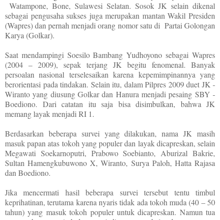
Watampone, Bone, Sulawesi Selatan. Sosok JK selain dikenal
sebagai pengusaha sukses juga merupakan mantan Wakil Presiden
(Wapres) dan pernah menjadi orang nomor satu di
Partai Golongan
Karya (Golkar).
Saat mendampingi Soesilo Bambang Yudhoyono sebagai Wapres
(2004 – 2009), sepak terjang JK begitu fenomenal. Banyak
persoalan nasional terselesaikan karena kepemimpinannya yang
berorientasi pada tindakan. Selain itu, dalam Pilpres 2009 duet JK -
Wiranto yang diusung Golkar dan Hanura menjadi pesaing SBY -
Boediono. Dari catatan itu saja bisa disimbulkan, bahwa JK
memang layak menjadi RI 1.
Berdasarkan beberapa survei yang dilakukan, nama JK masih
masuk papan atas tokoh yang populer dan layak dicapreskan, selain
Megawati Soekarnoputri, Prabowo Soebianto, Aburizal Bakrie,
Sultan Hamengkubuwono X, Wiranto, Surya Paloh, Hatta Rajasa
dan Boediono.
Jika mencermati hasil beberapa survei tersebut tentu timbul
keprihatinan, terutama karena nyaris tidak ada tokoh muda (40 – 50
tahun) yang masuk tokoh populer untuk dicapreskan. Namun tua