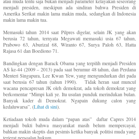
atau muda tentu saja bukan menjadi parameter kelayakan seseorang
menjadi presiden, meskipun ada sindiran bahwa Presiden di
Amerika Serikat makin lama makin muda, sedangkan di Indonesia
makin lama makin tua.
Memasuki tahun 2014 saat Pilpres digelar, selain JK yang akan
berusia 72 tahun, ternyata Megawati memasuki usia 67 tahun,
Prabowo 63, Aburizal 68, Wiranto 67, Surya Paloh 63, Hatta
Rajasa 61 dan Boediono 71.
Bandingkan dengan Barack Obama yang terpilih menjadi Presiden
AS ke-44 (2009 – 2013) pada saat berumur 48 tahun, dan Perdana
Menteri Singapura, Lee Kwan Yew, yang mengundurkan diri pada
saat berusia 67 tahun (tahun 1990).
Tidak heran saat muncul
wacana pencapresan JK oleh demokrat, ada tokoh demokrat yang
berkomentar “Mimpi kali ye. Itu usulan punduk merindukan bulan.
Banyak kader di Demokrat. Ngapain dukung calon yang
kedaluwarsa”. (
Lihat di sini
).
Ketiadaan tokoh muda dalam “papan atas”
daftar Capres 2014
menjadi bukti bahwa masyarakat masih belum mempercayai,
bahkan makin skeptis dan pesimis ketika banyak politisi muda yang
terjerat persoalan hukum.