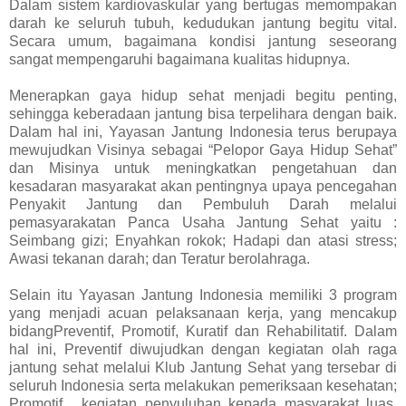
Dalam sistem kardiovaskular yang bertugas memompakan
darah ke seluruh tubuh, kedudukan jantung begitu vital.
Secara umum, bagaimana kondisi jantung seseorang
sangat mempengaruhi bagaimana kualitas hidupnya.
Menerapkan gaya hidup sehat menjadi begitu penting,
sehingga keberadaan jantung bisa terpelihara dengan baik.
Dalam hal ini, Yayasan Jantung Indonesia terus berupaya
mewujudkan Visinya sebagai “Pelopor Gaya Hidup Sehat”
dan Misinya untuk meningkatkan pengetahuan dan
kesadaran masyarakat akan pentingnya upaya pencegahan
Penyakit Jantung dan Pembuluh Darah melalui
pemasyarakatan Panca Usaha Jantung Sehat yaitu :
Seimbang gizi; Enyahkan rokok; Hadapi dan atasi stress;
Awasi tekanan darah; dan Teratur berolahraga.
Selain itu Yayasan Jantung Indonesia memiliki 3 program
yang menjadi acuan pelaksanaan kerja, yang mencakup
bidangPreventif, Promotif, Kuratif dan Rehabilitatif. Dalam
hal ini, Preventif diwujudkan dengan kegiatan olah raga
jantung sehat melalui Klub Jantung Sehat yang tersebar di
seluruh Indonesia serta melakukan pemeriksaan kesehatan;
Promotif , kegiatan penyuluhan kepada masyarakat luas,