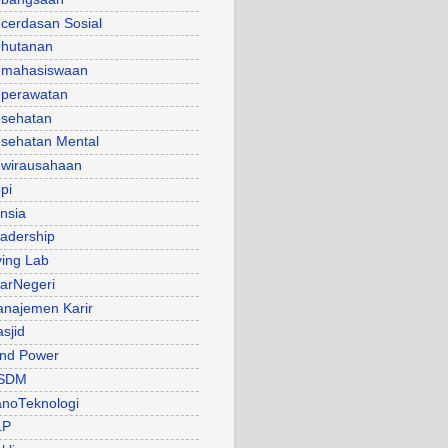
cerdasan Sosial
hutanan
mahasiswaan
perawatan
sehatan
sehatan Mental
wirausahaan
pi
nsia
adership
ving Lab
arNegeri
najemen Karir
sjid
nd Power
SDM
noTeknologi
LP