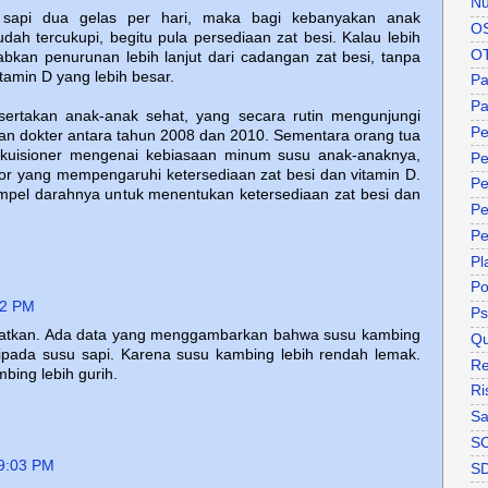
Nu
api dua gelas per hari, maka bagi kebanyakan anak
O
dah tercukupi, begitu pula persediaan zat besi. Kalau lebih
O
babkan penurunan lebih lanjut dari cadangan zat besi, tanpa
amin D yang lebih besar.
P
Pa
tsertakan anak-anak sehat, yang secara rutin mengunjungi
Pe
an dokter antara tahun 2008 dan 2010. Sementara orang tua
i kuisioner mengenai kebiasaan minum susu anak-anaknya,
Pe
or yang mempengaruhi ketersediaan zat besi dan vitamin D.
Pe
ampel darahnya untuk menentukan ketersediaan zat besi dan
Pe
Pe
Pl
P
02 PM
Ps
tkan. Ada data yang menggambarkan bahwa susu kambing
Qu
ipada susu sapi. Karena susu kambing lebih rendah lemak.
Re
mbing lebih gurih.
Ri
Sa
S
9:03 PM
S