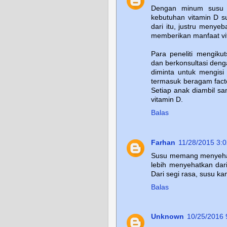
Dengan minum susu s
kebutuhan vitamin D su
dari itu, justru menye
memberikan manfaat vit
Para peneliti mengiku
dan berkonsultasi deng
diminta untuk mengis
termasuk beragam fact
Setiap anak diambil s
vitamin D.
Balas
Farhan
11/28/2015 3:
Susu memang menyeha
lebih menyehatkan dar
Dari segi rasa, susu ka
Balas
Unknown
10/25/2016 