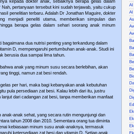
tanya kepada dokter anak, sebaiknya berapa gelas dalam
AI
Nah, pertanyaan tersebut kini sudah terjawab, yaitu cukup
Al
asil penelitian terbaru. Adalah Dr Jonathan Maguire, dokter
g menjadi peneliti utama, memberikan simpulan dan
As
ehingga berapa gelas dalam sehari seorang anak minum
Aw
Aw
Ba
i bagaimana dua nutrisi penting yang terkandung dalam
Ba
 vitamin D, mempengaruhi pertumbuhan anak-anak. Studi ini
B
nak berusia dua sampai lima tahun.
Be
, bahwa anak yang minum susu secara berlebihan, akan
Be
ang tinggi, namun zat besi rendah.
Bi
Da
gelas per hari, maka bagi kebanyakan anak kebutuhan
Di
tu pula persediaan zat besi. Kalau lebih dari itu, justru
lanjut dari cadangan zat besi, tanpa memberikan manfaat
Di
Ed
Ek
n anak-anak sehat, yang secara rutin mengunjungi dan
Ek
ntara tahun 2008 dan 2010. Sementara orang tua diminta
Ek
genai kebiasaan minum susu anak-anaknya, termasuk
ruhi ketersediaan zat besi dan vitamin D. Setiap anak
Ek