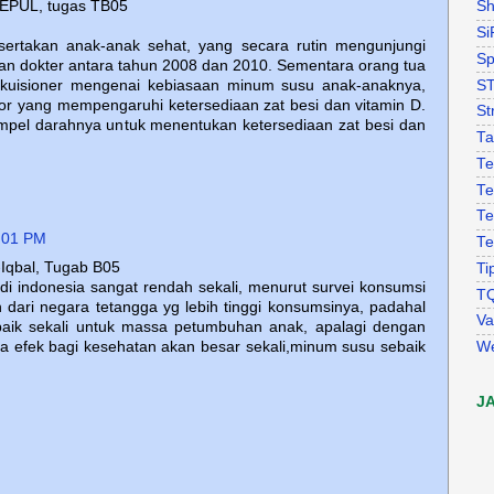
EPUL, tugas TB05
Sh
Si
tsertakan anak-anak sehat, yang secara rutin mengunjungi
Sp
an dokter antara tahun 2008 dan 2010. Sementara orang tua
S
i kuisioner mengenai kebiasaan minum susu anak-anaknya,
or yang mempengaruhi ketersediaan zat besi dan vitamin D.
St
ampel darahnya untuk menentukan ketersediaan zat besi dan
Ta
Te
Te
Te
:01 PM
Te
Iqbal, Tugab B05
Ti
i indonesia sangat rendah sekali, menurut survei konsumsi
T
h dari negara tetangga yg lebih tinggi konsumsinya, padahal
Va
baik sekali untuk massa petumbuhan anak, apalagi dengan
W
a efek bagi kesehatan akan besar sekali,minum susu sebaik
J