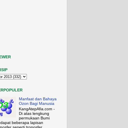
IEWER
RSIP
ERPOPULER
Manfaat dan Bahaya
Ozon Bagi Manusia
KangAtepAfia.com -
Di atas lengkung
permukaan Bumi
rdapat beberapa lapisan
mosfer seperti troposfer,