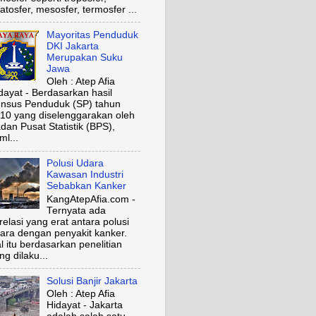
ratosfer, mesosfer, termosfer ...
Mayoritas Penduduk
DKI Jakarta
Merupakan Suku
Jawa
Oleh : Atep Afia
dayat - Berdasarkan hasil
nsus Penduduk (SP) tahun
10 yang diselenggarakan oleh
dan Pusat Statistik (BPS),
ml...
Polusi Udara
Kawasan Industri
Sebabkan Kanker
KangAtepAfia.com -
Ternyata ada
relasi yang erat antara polusi
ara dengan penyakit kanker.
l itu berdasarkan penelitian
ng dilaku...
Solusi Banjir Jakarta
Oleh : Atep Afia
Hidayat - Jakarta