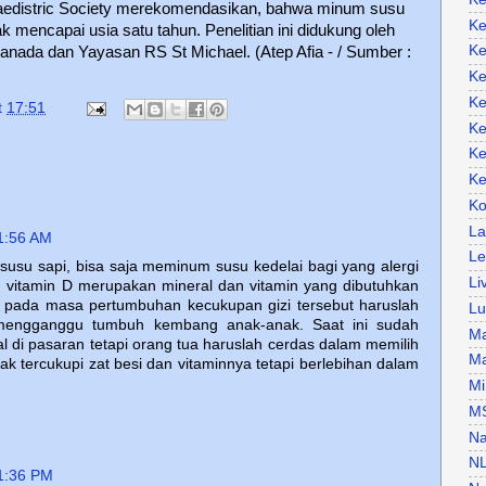
Paedistric Society merekomendasikan, bahwa minum susu
Ke
k mencapai usia satu tahun. Penelitian ini didukung oleh
Ke
 Kanada dan Yayasan RS St Michael. (Atep Afia - / Sumber :
Ke
Ke
t
17:51
Ke
Ke
Ke
Ko
La
1:56 AM
Le
usu sapi, bisa saja meminum susu kedelai bagi yang alergi
Li
n vitamin D merupakan mineral dan vitamin yang dibutuhkan
 pada masa pertumbuhan kecukupan gizi tersebut haruslah
Lu
 mengganggu tumbuh kembang anak-anak. Saat ini sudah
Ma
al di pasaran tetapi orang tua haruslah cerdas dalam memilih
Ma
k tercukupi zat besi dan vitaminnya tetapi berlebihan dalam
Mi
M
Na
N
1:36 PM