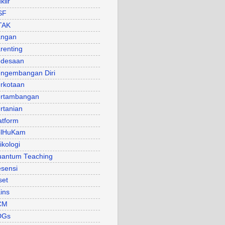
klir
SF
TAK
angan
renting
desaan
ngembangan Diri
rkotaan
rtambangan
rtanian
atform
olHuKam
ikologi
antum Teaching
sensi
set
ins
CM
DGs