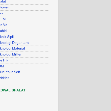
alat
Power
ort
TEM
raBis
uhid
knik Sipil
knologi Dirgantara
knologi Material
knologi Militer
psTrik
QM
lue Your Self
ebNet
ADWAL SHALAT