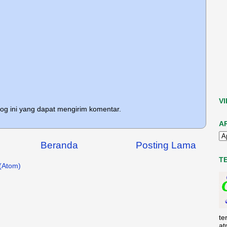
V
log ini yang dapat mengirim komentar.
A
Beranda
Posting Lama
T
(Atom)
te
at