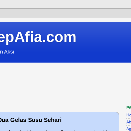
epAfia.com
n Aksi
P
H
Dua Gelas Susu Sehari
Ab
Ag