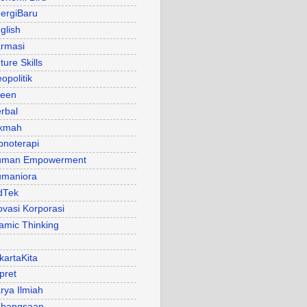
ergiBaru
glish
rmasi
ture Skills
opolitik
een
rbal
kmah
pnoterapi
uman Empowerment
maniora
dTek
ovasi Korporasi
lamic Thinking
kartaKita
pret
rya Ilmiah
bangsaan