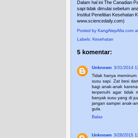
Dalam hal ini The Canadian 
sapi tidak dimulai sebelum ana
Institut Penelitian Kesehatan
www.sciencedaily.com)
Posted by
KangAtepAfia.com
a
Labels:
Kesehatan
5 komentar:
Unknown
3/31/2014 1
Tidak hanya meminum s
susu sapi. Zat besi da
bagi anak-anak karena
terpenuhi agar tidak
banyak susu yang di ju
jangan sampei anak-ana
gula.
Balas
Unknown
3/28/2015 1