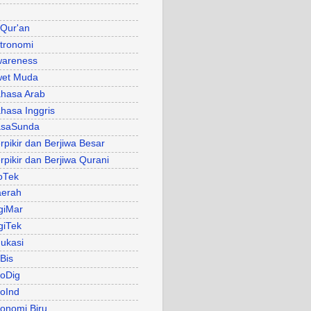
 Qur'an
tronomi
areness
et Muda
hasa Arab
hasa Inggris
asaSunda
rpikir dan Berjiwa Besar
rpikir dan Berjiwa Qurani
oTek
erah
giMar
giTek
ukasi
Bis
oDig
oInd
onomi Biru