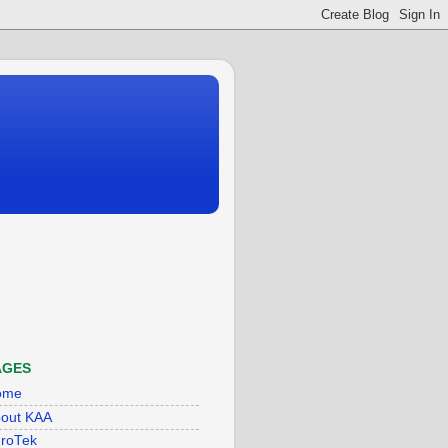
AGES
ome
out KAA
roTek