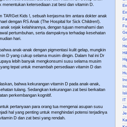
k menentukan ketersediaan zat besi dan vitamin D.
En
En
am TARGet Kids !, sebuah kerjasma tim antara dokter anak
Fa
hael dengan RS Anak (The Hospital for Sick Children!).
Fu
 anak sejak kelahirannya, dengan tujuan memahami dan
Ge
awal pertumbuhan, serta dampaknya terhadap kesehatan
mudian hari.
Gr
He
 bahwa anak-anak dengan pigmentasi kulit gelap, mungkin
Hi
amin D yang cukup selama musim dingin. Dalam hal ini Dr
Hi
supaya lebih banyak mengkonsumi susu selama musim
H
ra yang tepat untuk menambah persediaan vitamin D dan
Hu
In
laskan, bahwa kekurangan vitamin D pada anak-anak,
In
ehatan tulang. Sedangkan kekurangan zat besi berkaitan
Is
tan perkembangan kognitif.
IT
untuk pertanyaan para orang tua mengenai asupan susu
Ja
jadi hal yang penting untuk menghindari potensi terjadinya
Je
vitamin D dan zat besi yang rendah.
Ka
Ke