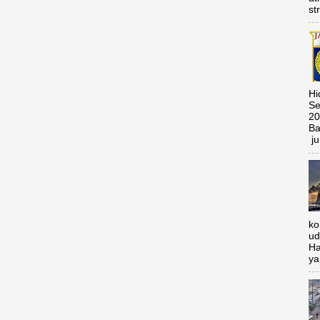
st
Hi
Se
20
Ba
ju
ko
ud
Ha
ya