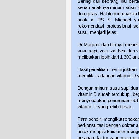
Sering kali seorang ibu ber
sehari anaknya minum susu ? 
dua gelas. Hal itu merupakan h
anak di RS St Michael yan
rekomendasi professional s
susu, menjadi jelas.
Dr Maguire dan timnya menelit
susu sapi, yaitu zat besi dan
melibatkan lebih dari 1.300 a
Hasil penelitian menunjukkan
memiliki cadangan vitamin D y
Dengan minum susu sapi dua 
vitamin D sudah tercukupi, begi
menyebabkan penurunan lebih 
vitamin D yang lebih besar.
Para peneliti mengikutsertaka
berkonsultasi dengan dokter a
untuk mengisi kuisioner men
beragam factor yang mempenga