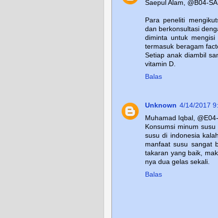
Saepul Alam, @B04-SA
Para peneliti mengiku
dan berkonsultasi deng
diminta untuk mengis
termasuk beragam fact
Setiap anak diambil s
vitamin D.
Balas
Unknown
4/14/2017 9
Muhamad Iqbal, @E04-
Konsumsi minum susu d
susu di indonesia kala
manfaat susu sangat 
takaran yang baik, mak
nya dua gelas sekali.
Balas