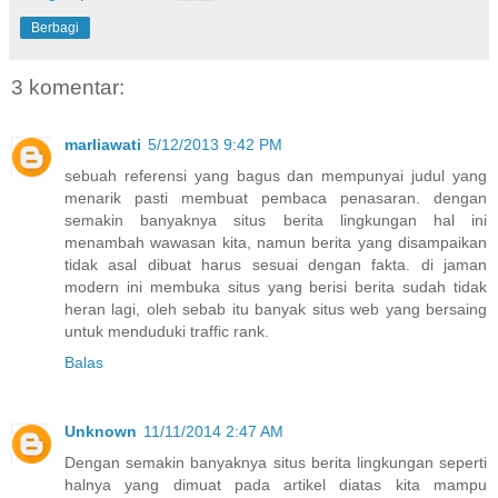
Berbagi
3 komentar:
marliawati
5/12/2013 9:42 PM
sebuah referensi yang bagus dan mempunyai judul yang
menarik pasti membuat pembaca penasaran. dengan
semakin banyaknya situs berita lingkungan hal ini
menambah wawasan kita, namun berita yang disampaikan
tidak asal dibuat harus sesuai dengan fakta. di jaman
modern ini membuka situs yang berisi berita sudah tidak
heran lagi, oleh sebab itu banyak situs web yang bersaing
untuk menduduki traffic rank.
Balas
Unknown
11/11/2014 2:47 AM
Dengan semakin banyaknya situs berita lingkungan seperti
halnya yang dimuat pada artikel diatas kita mampu