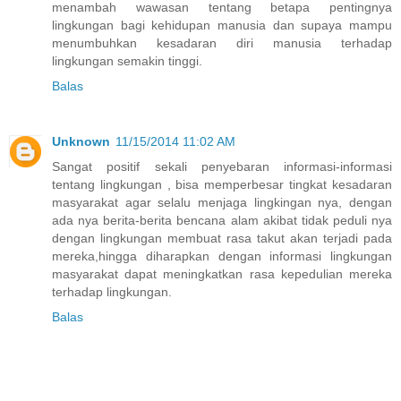
menambah wawasan tentang betapa pentingnya
lingkungan bagi kehidupan manusia dan supaya mampu
menumbuhkan kesadaran diri manusia terhadap
lingkungan semakin tinggi.
Balas
Unknown
11/15/2014 11:02 AM
Sangat positif sekali penyebaran informasi-informasi
tentang lingkungan , bisa memperbesar tingkat kesadaran
masyarakat agar selalu menjaga lingkingan nya, dengan
ada nya berita-berita bencana alam akibat tidak peduli nya
dengan lingkungan membuat rasa takut akan terjadi pada
mereka,hingga diharapkan dengan informasi lingkungan
masyarakat dapat meningkatkan rasa kepedulian mereka
terhadap lingkungan.
Balas