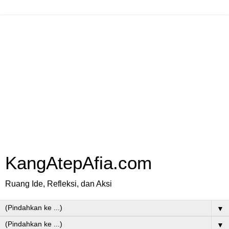
KangAtepAfia.com
Ruang Ide, Refleksi, dan Aksi
▼
▼