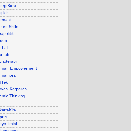
ergiBaru
glish
rmasi
ture Skills
opolitik
een
rbal
kmah
pnoterapi
uman Empowerment
maniora
dTek
ovasi Korporasi
lamic Thinking
kartaKita
pret
rya Ilmiah
bangsaan