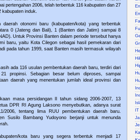
i pertengahan 2006, telah terbentuk 116 kabupaten dan 27
En
2 kabupaten induk.
En
Fa
h daerah otonomi baru (kabupaten/kota) yang terbentuk
Fu
antara 0 (Jateng dan Bali), 1 (Banten dan Jatim) sampai 8
Ge
NAD). Untuk Provinsi Banten dalam periode tersebut hanya
i baru, yaitu Kota Cilegon sebagai hasil pemekaran dari
Gr
jadi pada tahun 1999, saat Banten masih termasuk wilayah
He
Hi
Hi
asih ada 116 usulan pembentukan daerah baru, terdiri dari
H
21 propinsi. Sebagian besar belum diproses, sampai
taan daerah yang menentukan jumlah ideal provinsi dan
Hu
In
In
ukaan masa persidangan II tahun sidang 2006-2007, 13
Is
etua DPR RI Agung Laksono menyebutkan, adanya surat
IT
11/2006, tentang lima RUU pembentukan daerah baru.
en Susilo Bambang Yudoyono berjanji untuk menunda
Ja
rah.
Je
Ka
bupaten/kota baru yang segera terbentuk menjadi 17
Ke