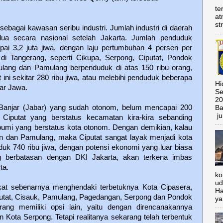
te
at
st
ebagai kawasan seribu industri. Jumlah industri di daerah
dua secara nasional setelah Jakarta. Jumlah penduduk
i 3,2 juta jiwa, dengan laju pertumbuhan 4 persen per
i Tangerang, seperti Cikupa, Serpong, Ciputat, Pondok
lang dan Pamulang berpenduduk di atas 150 ribu orang,
ini sekitar 280 ribu jiwa, atau melebihi penduduk beberapa
Hi
uar Jawa.
Se
20
Banjar (Jabar) yang sudah otonom, belum mencapai 200
Ba
ju
 Ciputat yang berstatus kecamatan kira-kira sebanding
mi yang berstatus kota otonom. Dengan demikian, kalau
 dan Pamulang, maka Ciputat sangat layak menjadi kota
k 740 ribu jiwa, dengan potensi ekonomi yang luar biasa
g berbatasan dengan DKI Jakarta, akan terkena imbas
ta.
ko
ud
at sebenarnya menghendaki terbetuknya Kota Cipasera,
Ha
utat, Cisauk, Pamulang, Pagedangan, Serpong dan Pondok
ya
ang memiliki opsi lain, yaitu dengan direncanakannya
 Kota Serpong. Tetapi realitanya sekarang telah terbentuk