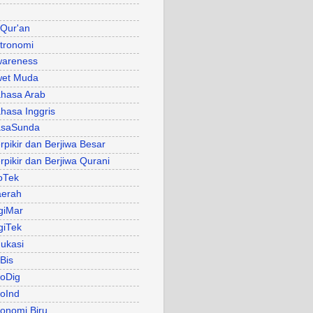
 Qur'an
tronomi
areness
et Muda
hasa Arab
hasa Inggris
asaSunda
rpikir dan Berjiwa Besar
rpikir dan Berjiwa Qurani
oTek
erah
giMar
giTek
ukasi
Bis
oDig
oInd
onomi Biru