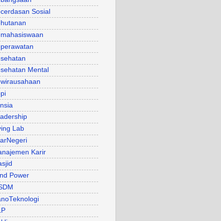
cerdasan Sosial
hutanan
mahasiswaan
perawatan
sehatan
sehatan Mental
wirausahaan
pi
nsia
adership
ving Lab
arNegeri
najemen Karir
sjid
nd Power
SDM
noTeknologi
LP