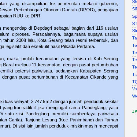
Sh
ulan yang disampaikan ke pemerintah melalui gubernur,
Si
h Dewan Pertimbangan Otonomi Daerah (DPOD), pengajuan
mpaian RUU ke DPR.
Sp
S
h mengendap di Depdagri sebagai bagian dari 116 usulan
St
lum diproses. Persoalannya, bagaimana supaya usulan
Ta
n tahun 2008 lalu, Kota Serang telah resmi terbentuk, dan
Te
a legislatif dan eksekutif hasil Pilkada Pertama.
Te
tan, maka jumlah kecamatan yang tersisa di Kab Serang
Te
g Barat meliputi 11 kecamatan, dengan pusat pertumbuhan
Te
miliki potensi pariwisata, sedangkan Kabupaten Serang
Ti
n, dengan pusat pertumbuhan di Kecamatan Cikande yang
T
Va
W
i luas wilayah 2.747 km2 dengan jumlah penduduk sekitar
al yang kontradiktif jika mengingat nama Pandeglang, yaitu
J
Di satu sisi Pandeglang memiliki sumberdaya pariwisata
matan Carita), Tanjung Lesung (Kec Panimbang) dan Taman
mur). Di sisi lain jumlah penduduk miskin masih mencapai