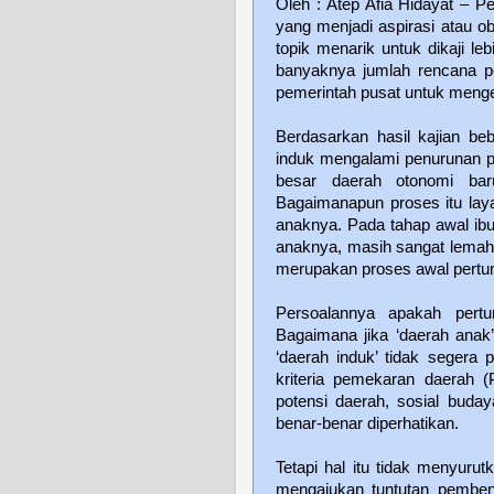
Oleh : Atep Afia Hidayat – 
yang menjadi aspirasi atau o
topik menarik untuk dikaji l
banyaknya jumlah rencana p
pemerintah pusat untuk menge
Berdasarkan hasil kajian be
induk mengalami penurunan po
besar daerah otonomi bar
Bagaimanapun proses itu laya
anaknya. Pada tahap awal ibu
anaknya, masih sangat lemah 
merupakan proses awal pertum
Persoalannya apakah pertu
Bagaimana jika ‘daerah anak
‘daerah induk’ tidak segera p
kriteria pemekaran daerah 
potensi daerah, sosial buday
benar-benar diperhatikan.
Tetapi hal itu tidak menyuru
mengajukan tuntutan pemben