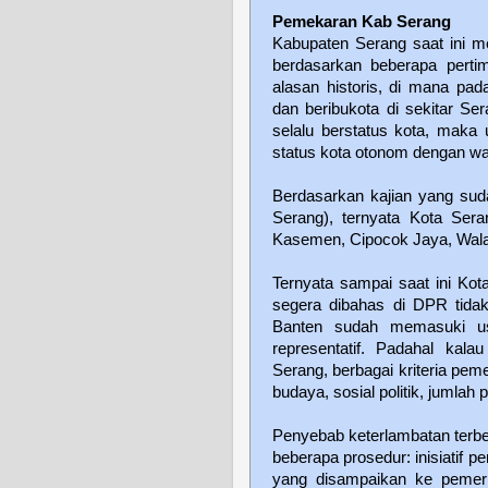
Pemekaran Kab Serang
Kabupaten Serang saat ini me
berdasarkan beberapa perti
alasan historis, di mana pa
dan beribukota di sekitar Ser
selalu berstatus kota, maka 
status kota otonom dengan wal
Berdasarkan kajian yang su
Serang), ternyata Kota Sera
Kasemen, Cipocok Jaya, Wala
Ternyata sampai saat ini Ko
segera dibahas di DPR tida
Banten sudah memasuki us
representatif. Padahal kal
Serang, berbagai kriteria pe
budaya, sosial politik, jumlah
Penyebab keterlambatan terbe
beberapa prosedur: inisiatif 
yang disampaikan ke pemer