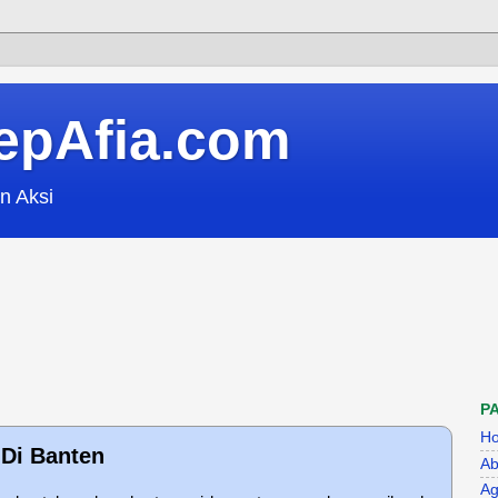
epAfia.com
n Aksi
P
H
 Di Banten
Ab
Ag