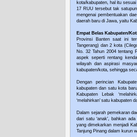
kota/kabupaten, hal itu sesu
17 RUU tersebut tak satupu
mengenai pembentuakan daer
daerah baru di Jawa, yaitu K
Empat Belas Kabupaten/Kot
Provinsi Banten saat ini te
Tangerang) dan 2 kota (Cile
No. 32 Tahun 2004 tentang P
aspek seperti rentang kenda
wilayah dan aspirasi masya
kabupaten/kota, sehingga sec
Dengan perincian Kabupate
kabupaten dan satu kota baru
Kabupaten Lebak ‘melahir
‘melahirkan’ satu kabupaten d
Dalam sejarah pemekaran dae
dari satu ‘anak’, bahkan ada
yang dimekarkan menjadi Kab
Tanjung Pinang dalam kurun w