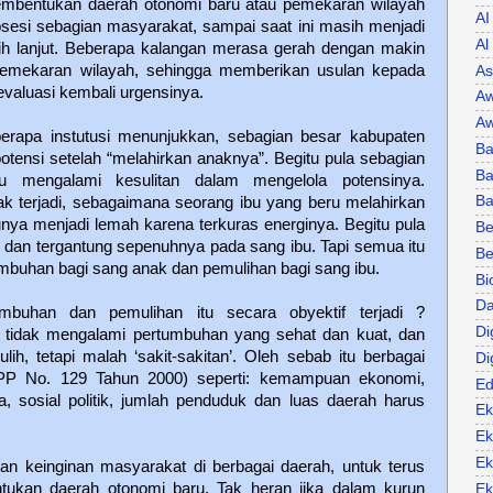
Pembentukan daerah otonomi baru atau pemekaran wilayah
AI
bsesi sebagian masyarakat, sampai saat ini masih menjadi
Al
ebih lanjut. Beberapa kalangan merasa gerah dengan makin
emekaran wilayah, sehingga memberikan usulan kepada
As
valuasi kembali urgensinya.
Aw
Aw
berapa instutusi menunjukkan, sebagian besar kabupaten
Ba
tensi setelah “melahirkan anaknya”. Begitu pula sebagian
Ba
u mengalami kesulitan dalam mengelola potensinya.
B
k terjadi, sebagaimana seorang ibu yang beru melahirkan
nya menjadi lemah karena terkuras energinya. Begitu pula
Be
dan tergantung sepenuhnya pada sang ibu. Tapi semua itu
Be
buhan bagi sang anak dan pemulihan bagi sang ibu.
Bi
Da
mbuhan dan pemulihan itu secara obyektif terjadi ?
Di
’ tidak mengalami pertumbuhan yang sehat dan kuat, dan
ulih, tetapi malah ‘sakit-sakitan’. Oleh sebab itu berbagai
Di
(PP No. 129 Tahun 2000) seperti: kemampuan ekonomi,
Ed
a, sosial politik, jumlah penduduk dan luas daerah harus
Ek
Ek
Ek
tkan keinginan masyarakat di berbagai daerah, untuk terus
tukan daerah otonomi baru. Tak heran jika dalam kurun
Ek