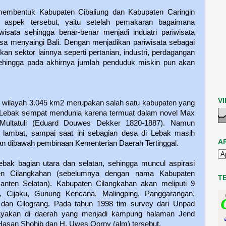
membentuk Kabupaten Cibaliung dan Kabupaten Caringin
 aspek tersebut, yaitu setelah pemakaran bagaimana
sata sehingga benar-benar menjadi induatri pariwisata
bisa menyaingi Bali. Dengan menjadikan pariwisata sebagai
n sektor lainnya seperti pertanian, industri, perdagangan
 sehingga pada akhirnya jumlah penduduk miskin pun akan
V
 wilayah 3.045 km2 merupakan salah satu kabupaten yang
 Lebak sempat mendunia karena termuat dalam novel Max
h Multatuli (Eduard Douwes Dekker 1820-1887). Namun
lambat, sampai saat ini sebagian desa di Lebak masih
A
dan dibawah pembinaan Kementerian Daerah Tertinggal.
ebak bagian utara dan selatan, sehingga muncul aspirasi
n Cilangkahan (sebelumnya dengan nama Kabupaten
T
anten Selatan). Kabupaten Cilangkahan akan meliputi 9
i, Cijaku, Gunung Kencana, Malingping, Panggarangan,
dan Cilograng. Pada tahun 1998 tim survey dari Unpad
layakan di daerah yang menjadi kampung halaman Jend
. Hasan Shohib dan H. Uwes Qorny (alm) tersebut.