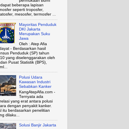
permukaan Bumi
rdapat beberapa lapisan
mosfer seperti troposfer,
ratosfer, mesosfer, termosfer ...
Mayoritas Penduduk
DKI Jakarta
Merupakan Suku
Jawa
Oleh : Atep Afia
dayat - Berdasarkan hasil
nsus Penduduk (SP) tahun
10 yang diselenggarakan oleh
dan Pusat Statistik (BPS),
ml...
Polusi Udara
Kawasan Industri
Sebabkan Kanker
KangAtepAfia.com -
Ternyata ada
relasi yang erat antara polusi
ara dengan penyakit kanker.
l itu berdasarkan penelitian
ng dilaku...
Solusi Banjir Jakarta