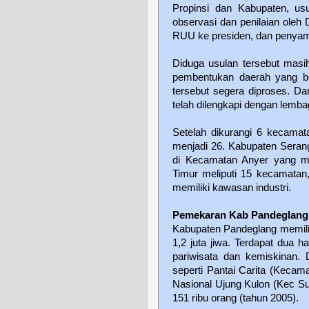
Propinsi dan Kabupaten, us
observasi dan penilaian ole
RUU ke presiden, dan penya
Diduga usulan tersebut masi
pembentukan daerah yang be
tersebut segera diproses. Da
telah dilengkapi dengan lembag
Setelah dikurangi 6 kecama
menjadi 26. Kabupaten Seran
di Kecamatan Anyer yang me
Timur meliputi 15 kecamata
memiliki kawasan industri.
Pemekaran Kab Pandeglang
Kabupaten Pandeglang memilik
1,2 juta jiwa. Terdapat dua h
pariwisata dan kemiskinan. 
seperti Pantai Carita (Keca
Nasional Ujung Kulon (Kec Su
151 ribu orang (tahun 2005).