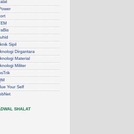
alat
Power
ort
TEM
raBis
uhid
knik Sipil
knologi Dirgantara
knologi Material
knologi Militer
psTrik
QM
lue Your Self
ebNet
ADWAL SHALAT