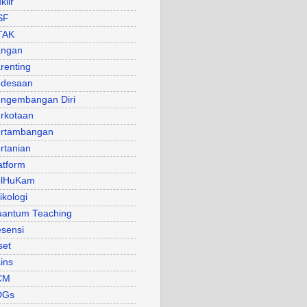
klir
SF
TAK
angan
renting
desaan
ngembangan Diri
rkotaan
rtambangan
rtanian
atform
olHuKam
ikologi
antum Teaching
sensi
set
ins
CM
DGs