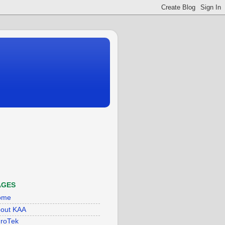
AGES
ome
out KAA
roTek