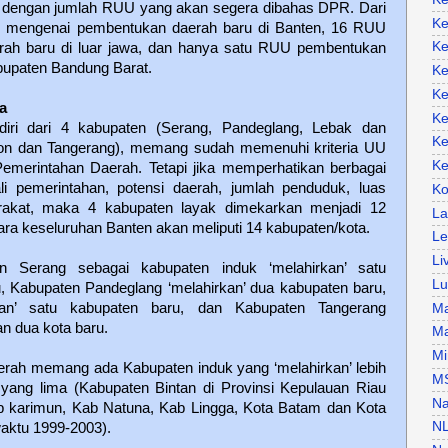
ai dengan jumlah RUU yang akan segera dibahas DPR. Dari
Ke
n mengenai pembentukan daerah baru di Banten, 16 RUU
Ke
ah baru di luar jawa, dan hanya satu RUU pembentukan
abupaten Bandung Barat.
Ke
Ke
a
Ke
rdiri dari 4 kabupaten (Serang, Pandeglang, Lebak dan
Ke
gon dan Tangerang), memang sudah memenuhi kriteria UU
Ke
emerintahan Daerah. Tetapi jika memperhatikan berbagai
li pemerintahan, potensi daerah, jumlah penduduk, luas
Ko
rakat, maka 4 kabupaten layak dimekarkan menjadi 12
La
ara keseluruhan Banten akan meliputi 14 kabupaten/kota.
Le
Li
n Serang sebagai kabupaten induk ‘melahirkan’ satu
Lu
, Kabupaten Pandeglang ‘melahirkan’ dua kabupaten baru,
kan’ satu kabupaten baru, dan Kabupaten Tangerang
Ma
an dua kota baru.
Ma
Mi
rah memang ada Kabupaten induk yang ‘melahirkan’ lebih
M
 yang lima (Kabupaten Bintan di Provinsi Kepulauan Riau
Na
 karimun, Kab Natuna, Kab Lingga, Kota Batam dan Kota
N
aktu 1999-2003).