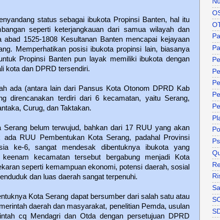
Nu
O
nyandang status sebagai ibukota Propinsi Banten, hal itu
O
mbangan seperti keterjangkauan dari samua wilayah dan
P
da abad 1525-1808 Kesultanan Banten mencapai kejayaan
Pa
ang. Memperhatikan posisi ibukota propinsi lain, biasanya
untuk Propinsi Banten pun layak memiliki ibukota dengan
Pe
i kota dan DPRD tersendiri.
Pe
Pe
dah ada (antara lain dari Pansus Kota Otonom DPRD Kab
Pe
ng direncanakan terdiri dari 6 kecamatan, yaitu Serang,
Pe
ntaka, Curug, dan Taktakan.
Pl
ta Serang belum terwujud, bahkan dari 17 RUU yang akan
P
k ada RUU Pembentukan Kota Serang, padahal Provinsi
Ps
ia ke-6, sangat mendesak dibentuknya ibukota yang
Qu
au keenam kecamatan tersebut bergabung menjadi Kota
Re
mekaran seperti kemampuan ekonomi, potensi daerah, sosial
Ri
 penduduk dan luas daerah sangat terpenuhi.
Sa
ntuknya Kota Serang dapat bersumber dari salah satu atau
S
pemerintah daerah dan masyarakat, penelitian Pemda, usulan
S
intah cq Mendagri dan Otda dengan persetujuan DPRD