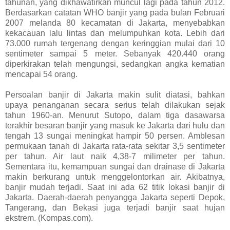
tahunan, yang dikhawatirkan muncul lagi pada tahun 2012.
Berdasarkan catatan WHO banjir yang pada bulan Februari
2007 melanda 80 kecamatan di Jakarta, menyebabkan
kekacauan lalu lintas dan melumpuhkan kota. Lebih dari
73.000 rumah tergenang dengan keringgian mulai dari 10
sentimeter sampai 5 meter. Sebanyak 420.440 orang
diperkirakan telah mengungsi, sedangkan angka kematian
mencapai 54 orang.
Persoalan banjir di Jakarta makin sulit diatasi, bahkan
upaya penanganan secara serius telah dilakukan sejak
tahun 1960-an. Menurut Sutopo, dalam tiga dasawarsa
terakhir besaran banjir yang masuk ke Jakarta dari hulu dan
tengah 13 sungai meningkat hampir 50 persen. Amblesan
permukaan tanah di Jakarta rata-rata sekitar 3,5 sentimeter
per tahun. Air laut naik 4,38-7 milimeter per tahun.
Sementara itu, kemampuan sungai dan drainase di Jakarta
makin berkurang untuk menggelontorkan air. Akibatnya,
banjir mudah terjadi. Saat ini ada 62 titik lokasi banjir di
Jakarta. Daerah-daerah penyangga Jakarta seperti Depok,
Tangerang, dan Bekasi juga terjadi banjir saat hujan
ekstrem. (Kompas.com).