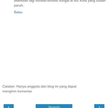
ditambah lagi kondisi-kondisi sungai di Ibu Kota yang sudah
parah.
Balas
Catatan: Hanya anggota dari blog ini yang dapat
mengirim komentar.
‹
›
Beranda