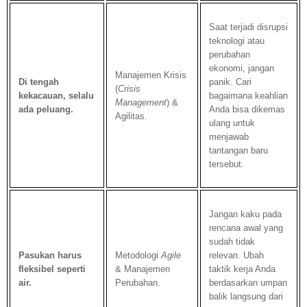
Saat terjadi disrupsi
teknologi atau
perubahan
ekonomi, jangan
Manajemen Krisis
Di tengah
panik. Cari
(
Crisis
kekacauan, selalu
bagaimana keahlian
Management
) &
ada peluang.
Anda bisa dikemas
Agilitas.
ulang untuk
menjawab
tantangan baru
tersebut.
Jangan kaku pada
rencana awal yang
sudah tidak
Pasukan harus
Metodologi
Agile
relevan. Ubah
fleksibel seperti
& Manajemen
taktik kerja Anda
air.
Perubahan.
berdasarkan umpan
balik langsung dari