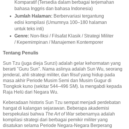
Komparatif (Tersedia dalam berbagai terjemahan
bahasa Inggris dan bahasa Indonesia)
Jumlah Halaman:
Berbervariasi tergantung
edisi kompilasi (Umumnya 100–180 halaman
untuk teks inti)
Genre:
Non-fiksi / Filsafat Klasik / Strategi Militer
/ Kepemimpinan / Manajemen Kontemporer
Tentang Penulis
Sun Tzu (juga dieja Sunzi) adalah gelar kehormatan yang
berarti "Guru Sun". Nama aslinya adalah Sun Wu, seorang
jenderal, ahli strategi militer, dan filsuf yang hidup pada
masa akhir Periode Musim Semi dan Musim Gugur di
Tiongkok kuno (sekitar 544–496 SM). Ia mengabdi kepada
Raja Helü dari Negara Wu.
Keberadaan historis Sun Tzu sempat menjadi perdebatan
hangat di kalangan sejarawan. Beberapa akademisi
berspekulasi bahwa
The Art of War
sebenarnya adalah
kompilasi strategi dari berbagai pemikir militer yang
disatukan selama Periode Negara-Negara Berperang