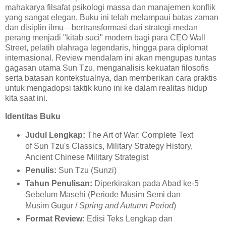
mahakarya filsafat psikologi massa dan manajemen konflik
yang sangat elegan. Buku ini telah melampaui batas zaman
dan disiplin ilmu—bertransformasi dari strategi medan
perang menjadi "kitab suci" modern bagi para CEO Wall
Street, pelatih olahraga legendaris, hingga para diplomat
internasional. Review mendalam ini akan mengupas tuntas
gagasan utama Sun Tzu, menganalisis kekuatan filosofis
serta batasan kontekstualnya, dan memberikan cara praktis
untuk mengadopsi taktik kuno ini ke dalam realitas hidup
kita saat ini.
Identitas Buku
Judul Lengkap:
The Art of War: Complete Text
of Sun Tzu's Classics, Military Strategy History,
Ancient Chinese Military Strategist
Penulis:
Sun Tzu (Sunzi)
Tahun Penulisan:
Diperkirakan pada Abad ke-5
Sebelum Masehi (Periode Musim Semi dan
Musim Gugur /
Spring and Autumn Period
)
Format Review:
Edisi Teks Lengkap dan