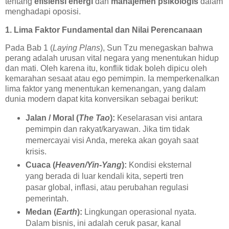
tentang
efisiensi energi
dan
manajemen psikologis
dalam
menghadapi oposisi.
1. Lima Faktor Fundamental dan Nilai Perencanaan
Pada Bab 1 (
Laying Plans
), Sun Tzu menegaskan bahwa
perang adalah urusan vital negara yang menentukan hidup
dan mati. Oleh karena itu, konflik tidak boleh dipicu oleh
kemarahan sesaat atau ego pemimpin. Ia memperkenalkan
lima faktor yang menentukan kemenangan, yang dalam
dunia modern dapat kita konversikan sebagai berikut:
Jalan / Moral (
The Tao
):
Keselarasan visi antara
pemimpin dan rakyat/karyawan. Jika tim tidak
memercayai visi Anda, mereka akan goyah saat
krisis.
Cuaca (
Heaven/Yin-Yang
):
Kondisi eksternal
yang berada di luar kendali kita, seperti tren
pasar global, inflasi, atau perubahan regulasi
pemerintah.
Medan (
Earth
):
Lingkungan operasional nyata.
Dalam bisnis, ini adalah ceruk pasar, kanal