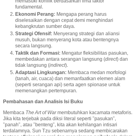
memasuki konflik berdasarkan lima faktor
fundamental.
Ekonomi Perang:
Mengapa perang harus
diselesaikan dengan cepat demi menghindari
kebangkrutan sumber daya.
Strategi Ofensif:
Menyerang strategi dan aliansi
musuh, bukan menyerang kota atau bentengnya
secara langsung.
Taktik dan Formasi:
Mengatur fleksibilitas pasukan,
membedakan antara serangan langsung (
direct
) dan
tidak langsung (
indirect
).
Adaptasi Lingkungan:
Membaca medan morfologi
(tanah, air, cuaca) dan memanfaatkan elemen alam
(seperti serangan api) serta agen spionase untuk
memenangkan pertempuran.
Pembahasan dan Analisis Isi Buku
Membaca
The Art of War
membutuhkan kacamata metaforis.
Jika kita terjebak pada diksi literal seperti "pasukan",
"panah", atau "benteng", kita akan kehilangan intisari
terdalamnya. Sun Tzu sebenarnya sedang membicarakan