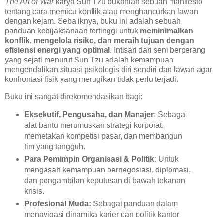
The Art of War
karya Sun Tzu bukanlah sebuah manifesto
tentang cara memicu konflik atau menghancurkan lawan
dengan kejam. Sebaliknya, buku ini adalah sebuah
panduan kebijaksanaan tertinggi untuk
meminimalkan
konflik, mengelola risiko, dan meraih tujuan dengan
efisiensi energi yang optimal
. Intisari dari seni berperang
yang sejati menurut Sun Tzu adalah kemampuan
mengendalikan situasi psikologis diri sendiri dan lawan agar
konfrontasi fisik yang merugikan tidak perlu terjadi.
Buku ini sangat direkomendasikan bagi:
Eksekutif, Pengusaha, dan Manajer:
Sebagai
alat bantu merumuskan strategi korporat,
memetakan kompetisi pasar, dan membangun
tim yang tangguh.
Para Pemimpin Organisasi & Politik:
Untuk
mengasah kemampuan bernegosiasi, diplomasi,
dan pengambilan keputusan di bawah tekanan
krisis.
Profesional Muda:
Sebagai panduan dalam
menavigasi dinamika karier dan politik kantor