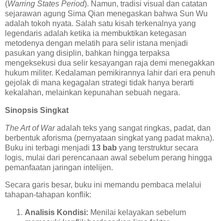
(
Warring States Period
). Namun, tradisi visual dan catatan
sejarawan agung Sima Qian menegaskan bahwa Sun Wu
adalah tokoh nyata. Salah satu kisah terkenalnya yang
legendaris adalah ketika ia membuktikan ketegasan
metodenya dengan melatih para selir istana menjadi
pasukan yang disiplin, bahkan hingga terpaksa
mengeksekusi dua selir kesayangan raja demi menegakkan
hukum militer. Kedalaman pemikirannya lahir dari era penuh
gejolak di mana kegagalan strategi tidak hanya berarti
kekalahan, melainkan kepunahan sebuah negara.
Sinopsis Singkat
The Art of War
adalah teks yang sangat ringkas, padat, dan
berbentuk aforisma (pernyataan singkat yang padat makna).
Buku ini terbagi menjadi
13 bab
yang terstruktur secara
logis, mulai dari perencanaan awal sebelum perang hingga
pemanfaatan jaringan intelijen.
Secara garis besar, buku ini memandu pembaca melalui
tahapan-tahapan konflik:
Analisis Kondisi:
Menilai kelayakan sebelum