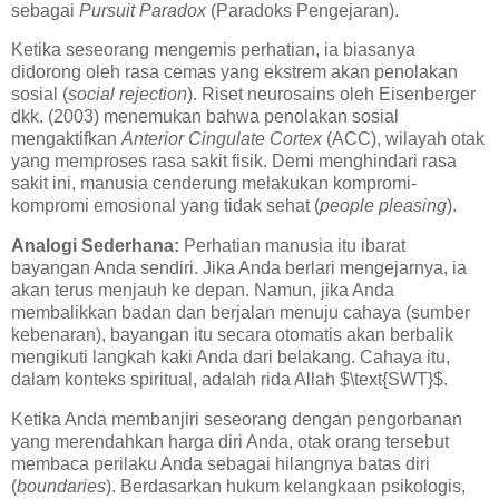
sebagai
Pursuit Paradox
(Paradoks Pengejaran).
Ketika seseorang mengemis perhatian, ia biasanya
didorong oleh rasa cemas yang ekstrem akan penolakan
sosial (
social rejection
). Riset neurosains oleh Eisenberger
dkk. (2003) menemukan bahwa penolakan sosial
mengaktifkan
Anterior Cingulate Cortex
(ACC), wilayah otak
yang memproses rasa sakit fisik. Demi menghindari rasa
sakit ini, manusia cenderung melakukan kompromi-
kompromi emosional yang tidak sehat (
people pleasing
).
Analogi Sederhana:
Perhatian manusia itu ibarat
bayangan Anda sendiri. Jika Anda berlari mengejarnya, ia
akan terus menjauh ke depan. Namun, jika Anda
membalikkan badan dan berjalan menuju cahaya (sumber
kebenaran), bayangan itu secara otomatis akan berbalik
mengikuti langkah kaki Anda dari belakang. Cahaya itu,
dalam konteks spiritual, adalah rida Allah $\text{SWT}$.
Ketika Anda membanjiri seseorang dengan pengorbanan
yang merendahkan harga diri Anda, otak orang tersebut
membaca perilaku Anda sebagai hilangnya batas diri
(
boundaries
). Berdasarkan hukum kelangkaan psikologis,