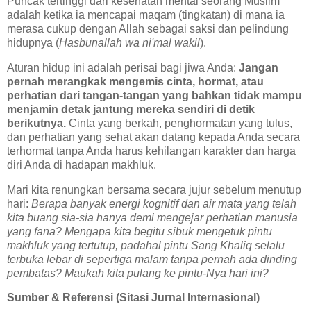
Puncak tertinggi dari kesehatan mental seorang Muslim
adalah ketika ia mencapai maqam (tingkatan) di mana ia
merasa cukup dengan Allah sebagai saksi dan pelindung
hidupnya (
Hasbunallah wa ni'mal wakil
).
Aturan hidup ini adalah perisai bagi jiwa Anda:
Jangan
pernah merangkak mengemis cinta, hormat, atau
perhatian dari tangan-tangan yang bahkan tidak mampu
menjamin detak jantung mereka sendiri di detik
berikutnya.
Cinta yang berkah, penghormatan yang tulus,
dan perhatian yang sehat akan datang kepada Anda secara
terhormat tanpa Anda harus kehilangan karakter dan harga
diri Anda di hadapan makhluk.
Mari kita renungkan bersama secara jujur sebelum menutup
hari:
Berapa banyak energi kognitif dan air mata yang telah
kita buang sia-sia hanya demi mengejar perhatian manusia
yang fana? Mengapa kita begitu sibuk mengetuk pintu
makhluk yang tertutup, padahal pintu Sang Khaliq selalu
terbuka lebar di sepertiga malam tanpa pernah ada dinding
pembatas? Maukah kita pulang ke pintu-Nya hari ini?
Sumber & Referensi (Sitasi Jurnal Internasional)