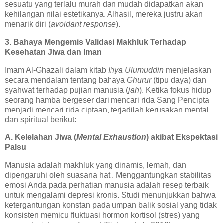
sesuatu yang terlalu murah dan mudah didapatkan akan
kehilangan nilai estetikanya. Alhasil, mereka justru akan
menarik diri (
avoidant response
).
3. Bahaya Mengemis Validasi Makhluk Terhadap
Kesehatan Jiwa dan Iman
Imam Al-Ghazali dalam kitab
Ihya Ulumuddin
menjelaskan
secara mendalam tentang bahaya
Ghurur
(tipu daya) dan
syahwat terhadap pujian manusia (
jah
). Ketika fokus hidup
seorang hamba bergeser dari mencari rida Sang Pencipta
menjadi mencari rida ciptaan, terjadilah kerusakan mental
dan spiritual berikut:
A. Kelelahan Jiwa (
Mental Exhaustion
) akibat Ekspektasi
Palsu
Manusia adalah makhluk yang dinamis, lemah, dan
dipengaruhi oleh suasana hati. Menggantungkan stabilitas
emosi Anda pada perhatian manusia adalah resep terbaik
untuk mengalami depresi kronis. Studi menunjukkan bahwa
ketergantungan konstan pada umpan balik sosial yang tidak
konsisten memicu fluktuasi hormon kortisol (stres) yang