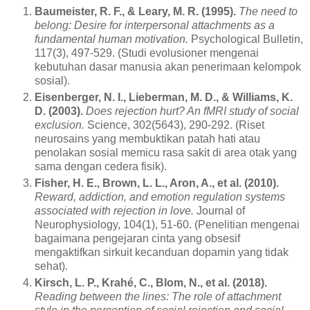
Baumeister, R. F., & Leary, M. R. (1995).
The need to
belong: Desire for interpersonal attachments as a
fundamental human motivation.
Psychological Bulletin,
117(3), 497-529. (Studi evolusioner mengenai
kebutuhan dasar manusia akan penerimaan kelompok
sosial).
Eisenberger, N. I., Lieberman, M. D., & Williams, K.
D. (2003).
Does rejection hurt? An fMRI study of social
exclusion.
Science, 302(5643), 290-292. (Riset
neurosains yang membuktikan patah hati atau
penolakan sosial memicu rasa sakit di area otak yang
sama dengan cedera fisik).
Fisher, H. E., Brown, L. L., Aron, A., et al. (2010).
Reward, addiction, and emotion regulation systems
associated with rejection in love.
Journal of
Neurophysiology, 104(1), 51-60. (Penelitian mengenai
bagaimana pengejaran cinta yang obsesif
mengaktifkan sirkuit kecanduan dopamin yang tidak
sehat).
Kirsch, L. P., Krahé, C., Blom, N., et al. (2018).
Reading between the lines: The role of attachment