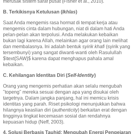
merusak sistem saraf pusat (Fisher et al., 2010).
B. Terkikisnya Ketulusan (
Ikhlas
)
Saat Anda mengemis rasa hormat di tempat kerja atau
mengemis cinta dalam hubungan, niat di dalam hati Anda
pelan-pelan akan terpolusi. Anda melakukan kebaikan
bukan lagi karena Allah, melainkan agar orang lain melihat
dan membalasnya. Ini adalah bentuk
syirik khafi
(syirik yang
tersembunyi) yang sangat diwanti-wanti oleh Rasulullah
$\text{SAW}$ karena dapat menghapus pahala amal
kebaikan.
C. Kehilangan Identitas Diri (
Self-Identity
)
Orang yang mengemis perhatian akan selalu mengubah
"topeng" mereka sesuai dengan apa yang disukai oleh
targetnya. Dalam jangka panjang, hal ini memicu krisis
identitas yang parah. Riset psikologi menunjukkan bahwa
hilangnya keaslian diri (
authenticity
) berkaitan erat dengan
tingginya tingkat kecemasan sosial dan rendahnya
kepuasan hidup (Neff, 2003).
4. Solusi Berbasis Tauhid: Mengubah Energi Pengejaran