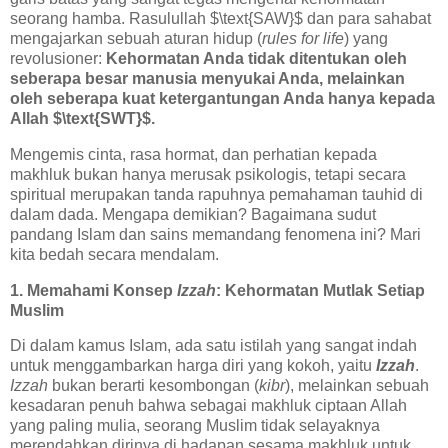
seorang hamba. Rasulullah $\text{SAW}$ dan para sahabat
mengajarkan sebuah aturan hidup (
rules for life
) yang
revolusioner:
Kehormatan Anda tidak ditentukan oleh
seberapa besar manusia menyukai Anda, melainkan
oleh seberapa kuat ketergantungan Anda hanya kepada
Allah $\text{SWT}$.
Mengemis cinta, rasa hormat, dan perhatian kepada
makhluk bukan hanya merusak psikologis, tetapi secara
spiritual merupakan tanda rapuhnya pemahaman tauhid di
dalam dada. Mengapa demikian? Bagaimana sudut
pandang Islam dan sains memandang fenomena ini? Mari
kita bedah secara mendalam.
1. Memahami Konsep
Izzah
: Kehormatan Mutlak Setiap
Muslim
Di dalam kamus Islam, ada satu istilah yang sangat indah
untuk menggambarkan harga diri yang kokoh, yaitu
Izzah
.
Izzah
bukan berarti kesombongan (
kibr
), melainkan sebuah
kesadaran penuh bahwa sebagai makhluk ciptaan Allah
yang paling mulia, seorang Muslim tidak selayaknya
merendahkan dirinya di hadapan sesama makhluk untuk