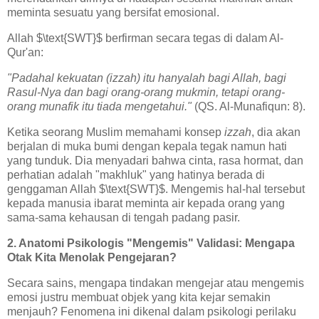
meminta sesuatu yang bersifat emosional.
Allah $\text{SWT}$ berfirman secara tegas di dalam Al-
Qur'an:
"Padahal kekuatan (izzah) itu hanyalah bagi Allah, bagi
Rasul-Nya dan bagi orang-orang mukmin, tetapi orang-
orang munafik itu tiada mengetahui."
(QS. Al-Munafiqun: 8).
Ketika seorang Muslim memahami konsep
izzah
, dia akan
berjalan di muka bumi dengan kepala tegak namun hati
yang tunduk. Dia menyadari bahwa cinta, rasa hormat, dan
perhatian adalah "makhluk" yang hatinya berada di
genggaman Allah $\text{SWT}$. Mengemis hal-hal tersebut
kepada manusia ibarat meminta air kepada orang yang
sama-sama kehausan di tengah padang pasir.
2. Anatomi Psikologis "Mengemis" Validasi: Mengapa
Otak Kita Menolak Pengejaran?
Secara sains, mengapa tindakan mengejar atau mengemis
emosi justru membuat objek yang kita kejar semakin
menjauh? Fenomena ini dikenal dalam psikologi perilaku