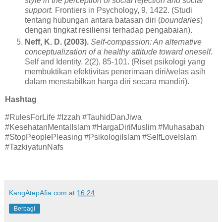
style in the perception of social rejection and social
support.
Frontiers in Psychology, 9, 1422. (Studi
tentang hubungan antara batasan diri (
boundaries
)
dengan tingkat resiliensi terhadap pengabaian).
Neff, K. D. (2003).
Self-compassion: An alternative
conceptualization of a healthy attitude toward oneself.
Self and Identity, 2(2), 85-101. (Riset psikologi yang
membuktikan efektivitas penerimaan diri/welas asih
dalam menstabilkan harga diri secara mandiri).
Hashtag
#RulesForLife #Izzah #TauhidDanJiwa
#KesehatanMentalIslam #HargaDiriMuslim #Muhasabah
#StopPeoplePleasing #PsikologiIslam #SelfLoveIslam
#TazkiyatunNafs
KangAtepAfia.com
at
16:24
Berbagi