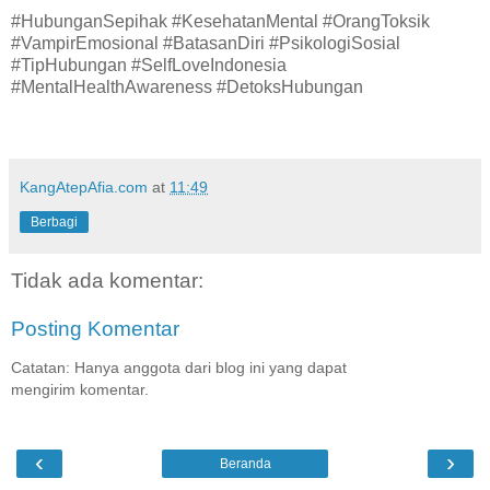
#HubunganSepihak #KesehatanMental #OrangToksik
#VampirEmosional #BatasanDiri #PsikologiSosial
#TipHubungan #SelfLoveIndonesia
#MentalHealthAwareness #DetoksHubungan
KangAtepAfia.com
at
11:49
Berbagi
Tidak ada komentar:
Posting Komentar
Catatan: Hanya anggota dari blog ini yang dapat
mengirim komentar.
‹
›
Beranda