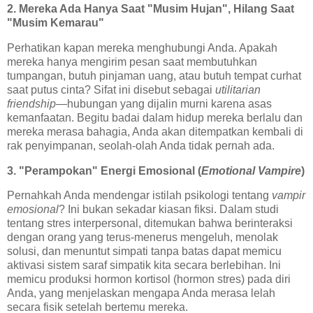
2. Mereka Ada Hanya Saat "Musim Hujan", Hilang Saat
"Musim Kemarau"
Perhatikan kapan mereka menghubungi Anda. Apakah
mereka hanya mengirim pesan saat membutuhkan
tumpangan, butuh pinjaman uang, atau butuh tempat curhat
saat putus cinta? Sifat ini disebut sebagai
utilitarian
friendship
—hubungan yang dijalin murni karena asas
kemanfaatan. Begitu badai dalam hidup mereka berlalu dan
mereka merasa bahagia, Anda akan ditempatkan kembali di
rak penyimpanan, seolah-olah Anda tidak pernah ada.
3. "Perampokan" Energi Emosional (
Emotional Vampire
)
Pernahkah Anda mendengar istilah psikologi tentang
vampir
emosional
? Ini bukan sekadar kiasan fiksi. Dalam studi
tentang stres interpersonal, ditemukan bahwa berinteraksi
dengan orang yang terus-menerus mengeluh, menolak
solusi, dan menuntut simpati tanpa batas dapat memicu
aktivasi sistem saraf simpatik kita secara berlebihan. Ini
memicu produksi hormon kortisol (hormon stres) pada diri
Anda, yang menjelaskan mengapa Anda merasa lelah
secara fisik setelah bertemu mereka.