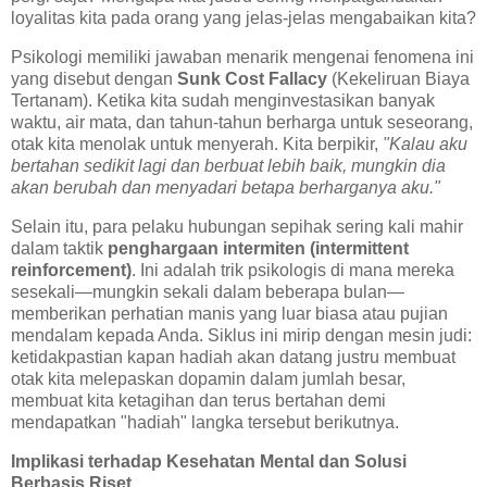
loyalitas kita pada orang yang jelas-jelas mengabaikan kita?
Psikologi memiliki jawaban menarik mengenai fenomena ini
yang disebut dengan
Sunk Cost Fallacy
(Kekeliruan Biaya
Tertanam). Ketika kita sudah menginvestasikan banyak
waktu, air mata, dan tahun-tahun berharga untuk seseorang,
otak kita menolak untuk menyerah. Kita berpikir,
"Kalau aku
bertahan sedikit lagi dan berbuat lebih baik, mungkin dia
akan berubah dan menyadari betapa berharganya aku."
Selain itu, para pelaku hubungan sepihak sering kali mahir
dalam taktik
penghargaan intermiten (intermittent
reinforcement)
. Ini adalah trik psikologis di mana mereka
sesekali—mungkin sekali dalam beberapa bulan—
memberikan perhatian manis yang luar biasa atau pujian
mendalam kepada Anda. Siklus ini mirip dengan mesin judi:
ketidakpastian kapan hadiah akan datang justru membuat
otak kita melepaskan dopamin dalam jumlah besar,
membuat kita ketagihan dan terus bertahan demi
mendapatkan "hadiah" langka tersebut berikutnya.
Implikasi terhadap Kesehatan Mental dan Solusi
Berbasis Riset