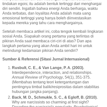
tindakan egois; itu adalah bentuk tertinggi dari menghargai
diri sendiri. Ingatlah bahwa energi Anda berharga, waktu
Anda terbatas, dan loyalitas Anda adalah mata uang
emosional tertinggi yang hanya boleh diinvestasikan
kepada mereka yang tahu cara menghargainya.
Setelah membaca artikel ini, coba tengok kembali lingkaran
sosial Anda. Siapakah orang pertama yang terlintas di
pikiran Anda saat membaca ciri-ciri di atas? Dan apa
langkah pertama yang akan Anda ambil hari ini untuk
melindungi kedamaian pikiran Anda sendiri?
Sumber & Referensi (Sitasi Jurnal Internasional)
Rusbult, C. E., & Van Lange, P. A. (2003).
Interdependence, interaction, and relationships.
Annual Review of Psychology
, 54(1), 351-375.
(Membahas tentang teori ketergantungan dan
pentingnya timbal balik/resiprositas dalam stabilitas
hubungan jangka panjang).
Back, M. D., Schmukle, S. C., & Egloff, B. (2010).
Why are narcissists so charming at first sight?
Decoding the narcissist's popularity.
Psychological