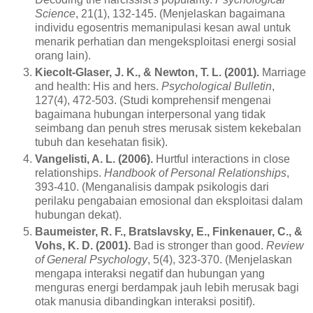
Science
, 21(1), 132-145. (Menjelaskan bagaimana
individu egosentris memanipulasi kesan awal untuk
menarik perhatian dan mengeksploitasi energi sosial
orang lain).
Kiecolt-Glaser, J. K., & Newton, T. L. (2001).
Marriage
and health: His and hers.
Psychological Bulletin
,
127(4), 472-503. (Studi komprehensif mengenai
bagaimana hubungan interpersonal yang tidak
seimbang dan penuh stres merusak sistem kekebalan
tubuh dan kesehatan fisik).
Vangelisti, A. L. (2006).
Hurtful interactions in close
relationships.
Handbook of Personal Relationships
,
393-410. (Menganalisis dampak psikologis dari
perilaku pengabaian emosional dan eksploitasi dalam
hubungan dekat).
Baumeister, R. F., Bratslavsky, E., Finkenauer, C., &
Vohs, K. D. (2001).
Bad is stronger than good.
Review
of General Psychology
, 5(4), 323-370. (Menjelaskan
mengapa interaksi negatif dan hubungan yang
menguras energi berdampak jauh lebih merusak bagi
otak manusia dibandingkan interaksi positif).